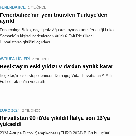
FENERBAHÇE
1 YIL ÖNCE
Fenerbahçe'nin yeni transferi Türkiye'den
ayrıldı
Fenerbahçe Beko, geçtiğimiz Ağustos ayında transfer ettiği Luka
Samanic'in kişisel nedenlerden ötürü 6 Eylül'de ülkesi
Hırvatistan'a gittiğini açıkladı.
AVRUPA LİGLERİ
2 YIL ÖNCE
Beşiktaş'ın eski yıldızı Vida'dan ayrılık kararı
Beşiktaş'ın eski stoperlerinden Domagoj Vida, Hırvatistan A Milli
Futbol Takımı'na veda etti.
EURO 2024
2 YIL ÖNCE
Hırvatistan 90+8'de yıkıldı! İtalya son 16'ya
yükseldi
2024 Avrupa Futbol Şampiyonası (EURO 2024) B Grubu üçünü