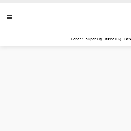
Haber7
Süper Lig
Birinci Lig
Beş