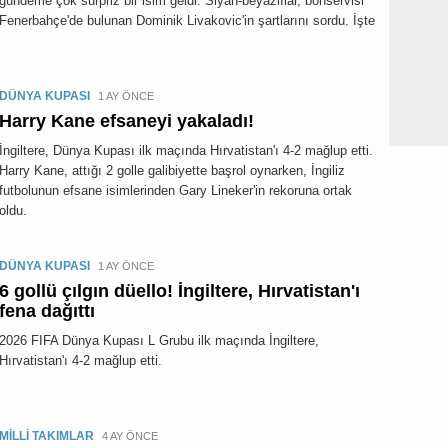
gündeme çok sürpriz bir isim geldi. Siyah-beyazlılar, bonservisi
Fenerbahçe'de bulunan Dominik Livakovic'in şartlarını sordu. İşte
DÜNYA KUPASI
1 AY ÖNCE
Harry Kane efsaneyi yakaladı!
İngiltere, Dünya Kupası ilk maçında Hırvatistan'ı 4-2 mağlup etti.
Harry Kane, attığı 2 golle galibiyette başrol oynarken, İngiliz
futbolunun efsane isimlerinden Gary Lineker'in rekoruna ortak
oldu.
DÜNYA KUPASI
1 AY ÖNCE
6 gollü çılgın düello! İngiltere, Hırvatistan'ı
fena dağıttı
2026 FIFA Dünya Kupası L Grubu ilk maçında İngiltere,
Hırvatistan'ı 4-2 mağlup etti.
MİLLİ TAKIMLAR
4 AY ÖNCE