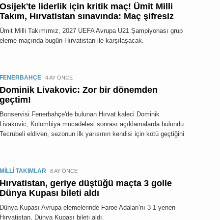
Osijek'te liderlik için kritik maç! Ümit Milli
Takım, Hırvatistan sınavında: Maç şifresiz
Ümit Milli Takımımız, 2027 UEFA Avrupa U21 Şampiyonası grup
eleme maçında bugün Hırvatistan ile karşılaşacak.
FENERBAHÇE
4 AY ÖNCE
Dominik Livakovic: Zor bir dönemden
geçtim!
Bonservisi Fenerbahçe'de bulunan Hırvat kaleci Dominik
Livakovic, Kolombiya mücadelesi sonrası açıklamalarda bulundu.
Tecrübeli eldiven, sezonun ilk yarısının kendisi için kötü geçtiğini
MİLLİ TAKIMLAR
8 AY ÖNCE
Hırvatistan, geriye düştüğü maçta 3 golle
Dünya Kupası bileti aldı
Dünya Kupası Avrupa elemelerinde Faroe Adaları'nı 3-1 yenen
Hırvatistan, Dünya Kupası bileti aldı.