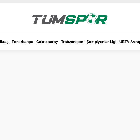
iktaş
Fenerbahçe
Galatasaray
Trabzonspor
Şampiyonlar Ligi
UEFA Avrup