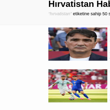
Hırvatistan Ha
“hırvatistan”
etiketine sahip
50
s