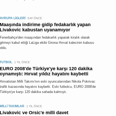
AVRUPA LİGLERİ
9 AY ÖNCE
Maaşında indirime gidip fedakarlık yapan
Livakovic kabustan uyanamıyor
Fenerbahçe'den maaşından fedakarlık yaparak kiralık olarak
gitmeyi kabul ettiği LaLiga ekibi Girona Hırvat kalecinin kabusu
oldu.
FUTBOL
1 YIL ÖNCE
EURO 2008'de Türkiye'ye karşı 120 dakika
oynamıştı: Hırvat yıldız hayatını kaybetti
Hırvatistan Milli Takımı'nın eski oyuncularından Nikola Pokrivac
trafik kazasında hayatını kaybetti. Eski futbolcu, EURO 2008'de
Türkiye'ye karşı 120 dakika sahada kalmıştı.
MİLLİ TAKIMLAR
1 YIL ÖNCE
Livakovic ve Orsic'e milli davet