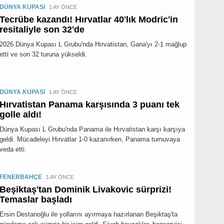
DÜNYA KUPASI
1 AY ÖNCE
Tecrübe kazandı! Hırvatlar 40'lık Modric'in
resitaliyle son 32'de
2026 Dünya Kupası L Grubu'nda Hırvatistan, Gana'yı 2-1 mağlup
etti ve son 32 turuna yükseldi.
DÜNYA KUPASI
1 AY ÖNCE
Hırvatistan Panama karşısında 3 puanı tek
golle aldı!
Dünya Kupası L Grubu'nda Panama ile Hırvatistan karşı karşıya
geldi. Mücadeleyi Hırvatlar 1-0 kazanırken, Panama turnuvaya
veda etti.
FENERBAHÇE
1 AY ÖNCE
Beşiktaş'tan Dominik Livakovic sürprizi!
Temaslar başladı
Ersin Destanoğlu ile yollarını ayırmaya hazırlanan Beşiktaş'ta