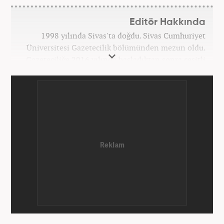
Editör Hakkında
1998 yılında Sivas'ta doğdu. Sivas Cumhuriyet
Üniversitesi Gazetecilik bölümünden mezun oldu.
Gazeteciliğe 2016 yılında başladıktan sonra çeşitli
TV, ajans ve haber sitelerinde görev aldı. 2021
yılında Haber7.com ailesine dahil oldu. Osmanlıca
ve İngilizce bilmektedir. Mesleki hayatına
Haber7.com’da devam etmektedir.