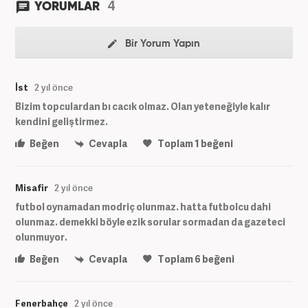
4
YORUMLAR
Bir Yorum Yapın
İst
2 yıl önce
Bizim topculardan bı cacık olmaz. Olan yeteneğiyle kalır
kendini geliştirmez.
Beğen
Cevapla
Toplam
1
beğeni
Misafir
2 yıl önce
futbol oynamadan modriç olunmaz. hatta futbolcu dahi
olunmaz. demekki böyle ezik sorular sormadan da gazeteci
olunmuyor.
Beğen
Cevapla
Toplam
6
beğeni
Fenerbahçe
2 yıl önce