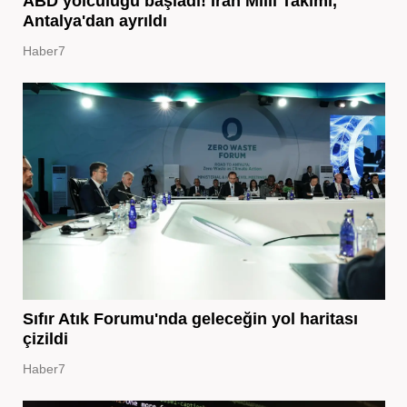
ABD yolculuğu başladı! İran Milli Takımı,
Antalya'dan ayrıldı
Haber7
Sıfır Atık Forumu'nda geleceğin yol haritası
çizildi
Haber7