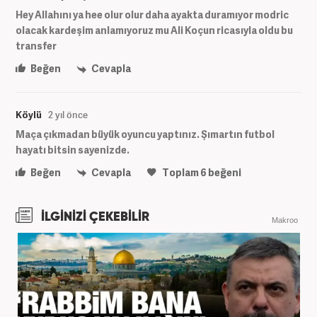
Hey Allahını ya hee olur olur daha ayakta duramıyor modric
olacak kardeşim anlamıyoruz mu Ali Koçun ricasıyla oldu bu
transfer
Beğen
Cevapla
Köylü
2 yıl önce
Maça çıkmadan büyük oyuncu yaptınız. Şımartın futbol
hayatı bitsin sayenizde.
Beğen
Cevapla
Toplam
6
beğeni
İLGİNİZİ ÇEKEBİLİR
Makroo