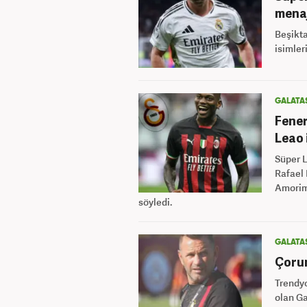
menaj
Beşikta
isimler
GALATA
Fener
Leao 
Süper L
Rafael 
Amorim,
söyledi.
GALATA
Çorum
Trendyo
olan Ga