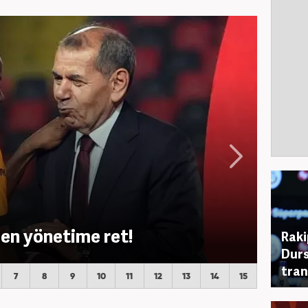
en yönetime ret!
Raki
Durs
tran
7
8
9
10
11
12
13
14
15