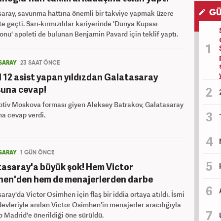
aray, savunma hattına önemli bir takviye yapmak üzere
GÜ
e geçti. Sarı-kırmızılılar kariyerinde 'Dünya Kupası
nu' apoleti de bulunan Benjamin Pavard için teklif yaptı.
SARAY
23 SAAT ÖNCE
l 12 asist yapan yıldızdan Galatasaray
una cevap!
tiv Moskova forması giyen Aleksey Batrakov, Galatasaray
a cevap verdi.
SARAY
1 GÜN ÖNCE
asaray'a büyük şok! Hem Victor
en'den hem de menajerlerden darbe
aray'da Victor Osimhen için flaş bir iddia ortaya atıldı. İsmi
evleriyle anılan Victor Osimhen'in menajerler aracılığıyla
o Madrid'e önerildiği öne sürüldü.