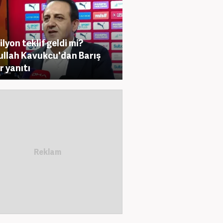
ilyon teklif geldi mi?
llah Kavukcu'dan Barış
r yanıtı