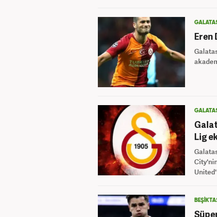
GALATA
Eren 
Galatas
akadem
GALATA
Galat
Lig ek
Galatas
City'ni
United'ı
BEŞİKTA
Süper