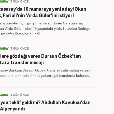
SARAY
3 GÜN ÖNCE
asaray'da 10 numaraya yeni aday! Okan
, Farioli'nin 'Arda Güler'ini istiyor!
ra transferi için girişimlerini sürdüren Galatasaray,
un 'Arda Güler'i olan 19 yaşındaki yıldız futbolcu Rodrigo
 transfer listesine ekledi.
SARAY
3 GÜN ÖNCE
lere gözdağı veren Dursun Özbek'ten
tara transfer mesajı
aray Başkanı Dursun Özbek, transfer çalışmaları ve yeni
edefleri hakkında dikkat çeken açıklamalarda bulundu.
SARAY
3 GÜN ÖNCE
lyon teklif geldi mi? Abdullah Kavukcu'dan
 Alper yanıtı