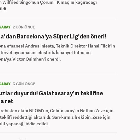
n Wilfried Singo'nun Çorum FK maçını kaçıracağı
ldi.
SARAY
2 GÜN ÖNCE
ta'dan Barcelona'ya Süper Lig'den öneri!
na efsanesi Andres Iniesta, Teknik Direktör Hansi Flick'in
 forvet oynamasını eleştirdi. İspanyol futbolcu,
na'ya Victor Osimhen'i önerdi.
SARAY
3 GÜN ÖNCE
ızlar duyurdu! Galatasaray'ın teklifine
a ret
rabistan ekibi NEOM'un, Galatasaray'ın Nathan Zeze için
teklifi reddettiği aktarıldı. Sarı-kırmızılı ekibin, Zeze için
klif yapacağı iddia edildi.