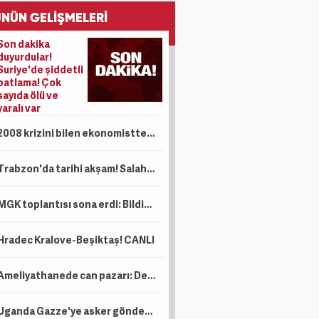
NÜN GELİŞMELERİ
Son dakika
duyurdular!
Suriye'de şiddetli
patlama! Çok
sayıda ölü ve
yaralı var
2008 krizini bilen ekonomistten kritik uyarı! Çöküş kapıda
Trabzon'da tarihi akşam! Salah binlerce kişinin önünde imza atıyor
MGK toplantısı sona erdi: Bildiri yayımlandı
Hradec Kralove-Beşiktaş! CANLI
Ameliyathanede can pazarı: Deprem sırasında doktorlar hastaya siper oldu
Uganda Gazze'ye asker gönderecek