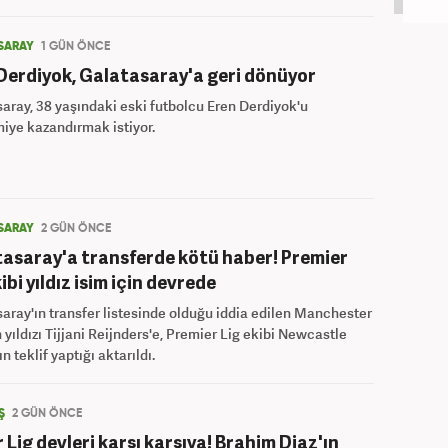
SARAY
1 GÜN ÖNCE
Derdiyok, Galatasaray'a geri dönüyor
aray, 38 yaşındaki eski futbolcu Eren Derdiyok'u
iye kazandırmak istiyor.
SARAY
2 GÜN ÖNCE
asaray'a transferde kötü haber! Premier
ibi yıldız isim için devrede
aray'ın transfer listesinde olduğu iddia edilen Manchester
n yıldızı Tijjani Reijnders'e, Premier Lig ekibi Newcastle
n teklif yaptığı aktarıldı.
Ş
2 GÜN ÖNCE
 Lig devleri karşı karşıya! Brahim Diaz'ın