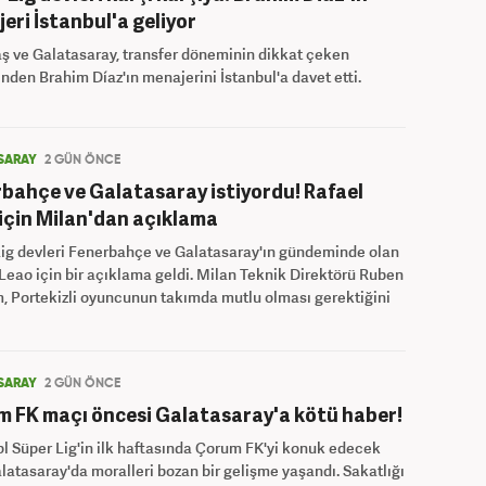
eri İstanbul'a geliyor
ş ve Galatasaray, transfer döneminin dikkat çeken
inden Brahim Díaz'ın menajerini İstanbul'a davet etti.
SARAY
2 GÜN ÖNCE
bahçe ve Galatasaray istiyordu! Rafael
için Milan'dan açıklama
ig devleri Fenerbahçe ve Galatasaray'ın gündeminde olan
Leao için bir açıklama geldi. Milan Teknik Direktörü Ruben
 Portekizli oyuncunun takımda mutlu olması gerektiğini
SARAY
2 GÜN ÖNCE
 FK maçı öncesi Galatasaray'a kötü haber!
l Süper Lig'in ilk haftasında Çorum FK'yi konuk edecek
latasaray'da moralleri bozan bir gelişme yaşandı. Sakatlığı