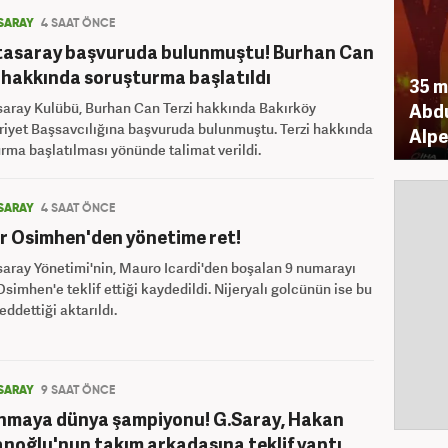
SARAY
4 SAAT ÖNCE
tasaray başvuruda bulunmuştu! Burhan Can
 hakkında soruşturma başlatıldı
35 m
saray Kulübü, Burhan Can Terzi hakkında Bakırköy
Abdu
iyet Başsavcılığına başvuruda bulunmuştu. Terzi hakkında
Alpe
rma başlatılması yönünde talimat verildi.
SARAY
4 SAAT ÖNCE
r Osimhen'den yönetime ret!
aray Yönetimi'nin, Mauro Icardi'den boşalan 9 numarayı
Osimhen'e teklif ettiği kaydedildi. Nijeryalı golcünün ise bu
reddettiği aktarıldı.
SARAY
9 SAAT ÖNCE
nmaya dünya şampiyonu! G.Saray, Hakan
noğlu'nun takım arkadaşına teklif yaptı