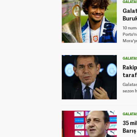
GALATA
Galat
Buruk
10 numa
Porto'n
Mora'yı
GALATA
Rakip
taraf
Galatas
sezon h
GALATA
35 mi
Barış