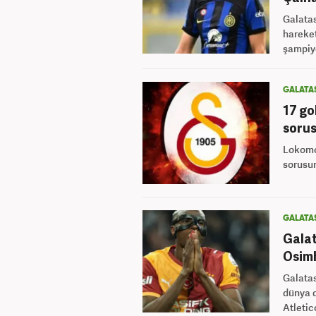
Galatas
hareket
şampiyo
GALATA
17 go
sorus
Lokomo
sorusun
GALATA
Galat
Osimh
Galatas
dünya d
Atletic