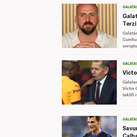
GALATA
Gala
Terzi
Galata
Cumhur
soruştu
GALATA
Victo
Galatas
Victor 
teklifi 
GALATA
Savu
Çalha