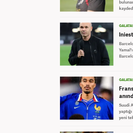
buluna
kaydedi
GALATA
Inies
Barcelo
Yamal'ı
Barcelo
GALATA
Frans
anınd
Suudi A
yaptığı 
yeni te