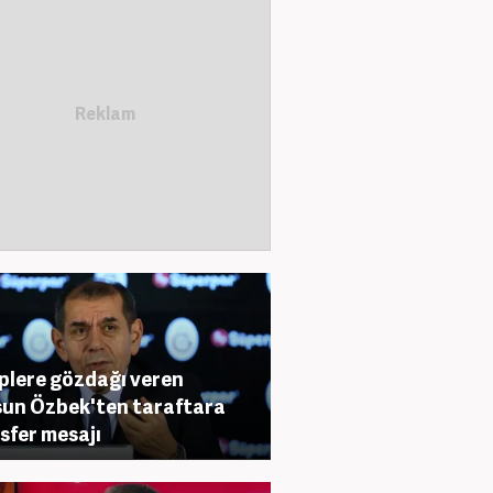
plere gözdağı veren
un Özbek'ten taraftara
sfer mesajı