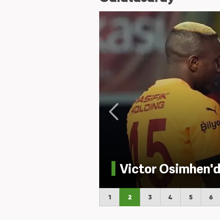
Victor Osimhen'd
1
2
3
4
5
6