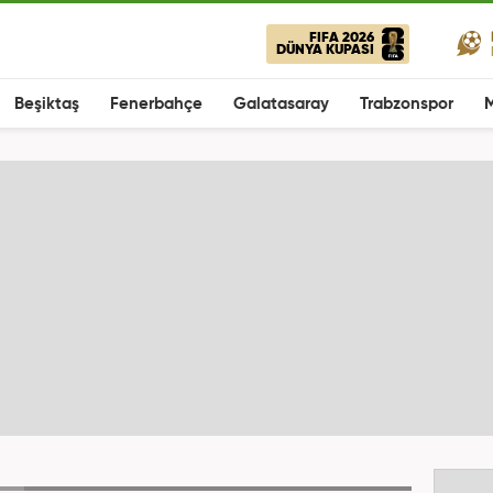
FIFA 2026
DÜNYA KUPASI
Beşiktaş
Fenerbahçe
Galatasaray
Trabzonspor
M