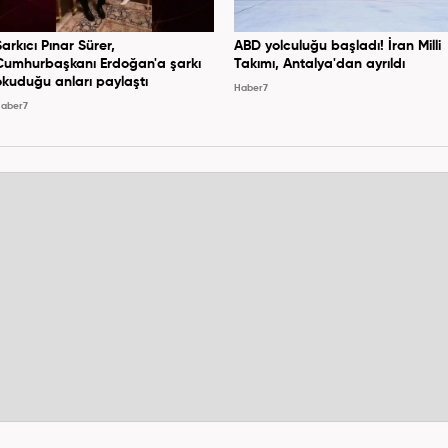
Şarkıcı Pınar Sürer,
ABD yolculuğu başladı! İran Milli
Cumhurbaşkanı Erdoğan'a şarkı
Takımı, Antalya'dan ayrıldı
okuduğu anları paylaştı
Haber7
aber7