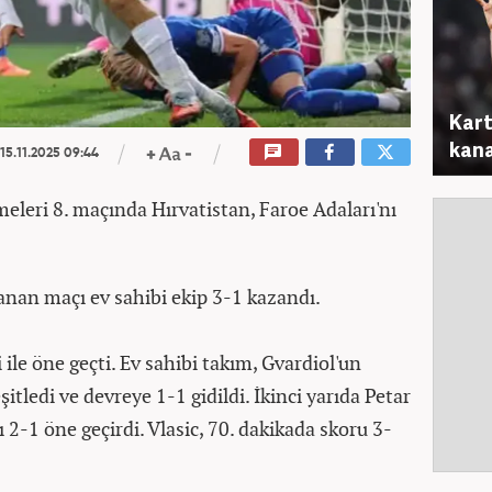
Kart
kana
15.11.2025 09:44
eleri 8. maçında Hırvatistan, Faroe Adaları'nı
an maçı ev sahibi ekip 3-1 kazandı.
 ile öne geçti. Ev sahibi takım, Gvardiol'un
şitledi ve devreye 1-1 gidildi. İkinci yarıda Petar
 2-1 öne geçirdi. Vlasic, 70. dakikada skoru 3-