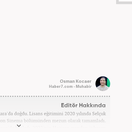
Osman Kocaer
Haber7.com - Muhabir
Editör Hakkında
a'da doğdu. Lisans eğitimini 2020 yılında Selçuk
zyon Sinema bölümünden mezun olarak tamamladı.
onya'da başladı. 2022'nin Haziran ayından itibaren