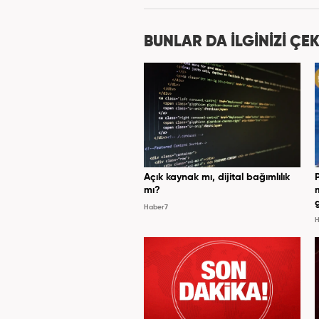
BUNLAR DA İLGİNİZİ ÇEK
Açık kaynak mı, dijital bağımlılık
mı?
Haber7
H