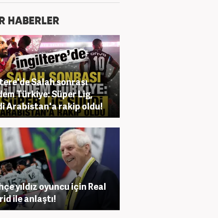
R HABERLER
ltere'de Salah sonrası
em Türkiye: Süper Lig,
i Arabistan'a rakip oldu!
hçe yıldız oyuncu için Real
id ile anlaştı!