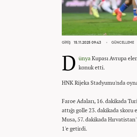
GİRİŞ
15.11.2025 09:43
GÜNCELLEME
D
ünya
Kupası Avrupa elem
konuk etti.
HNK Rijeka Stadyumu'nda oynan
Faroe Adaları, 16. dakikada Turi
attığı golle 23. dakikada skoru e
Musa, 57. dakikada Hırvatistan'ı
1'e getirdi.