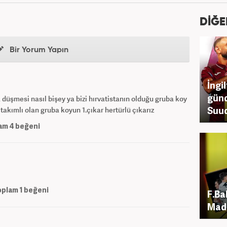
DİĞE
Bir Yorum Yapın
İngi
günd
 düşmesi nasıl bişey ya bizi hırvatistanın olduğu gruba koy
Suud
 takımlı olan gruba koyun 1.çıkar hertürlü çıkarız
am
4
beğeni
oplam
1
beğeni
F.Ba
Madr