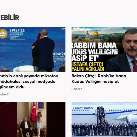
Haber7.com'da mesleki hayatına devam etmektedir.
EBİLİR
Putin'in canlı yayında mikrofon
Bakan Çiftçi: Rabb'im bana
müdahalesi sosyal medyada
Kudüs Valiliğini nasip et
gündem oldu
Haber7
aber7