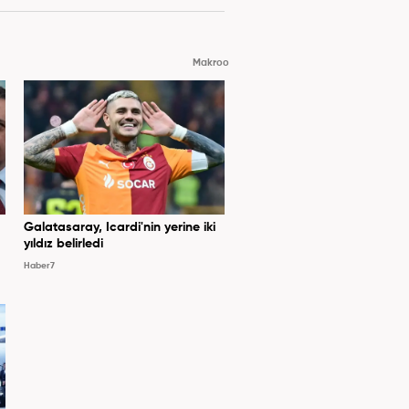
Makroo
Galatasaray, Icardi'nin yerine iki
yıldız belirledi
Haber7