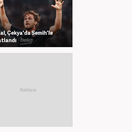
al, Çekya'da Semih'le
tlandı