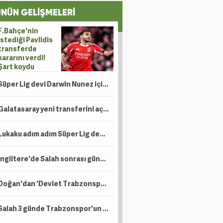
NÜN GELİŞMELERİ
F.Bahçe'nin
istediği Pavlidis
transferde
kararını verdi!
Şart koydu
Süper Lig devi Darwin Nunez için uçağı kaldırıyor!
Galatasaray yeni transferini açıkladı!
Lukaku adım adım Süper Lig devine! Peş peşe açıklamalar
İngiltere'de Salah sonrası gündem Türkiye: Süper Lig, Suudi Arabistan'a rakip oldu!
Doğan'dan 'Devlet Trabzonspor'a para veriyor iddialarına yalanlama! 'Ahlaksızca'
Salah 3 günde Trabzonspor'un kasasını ağzına kadar doldurdu!