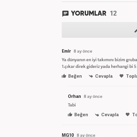
12
YORUMLAR
Emir
8 ay önce
Ya dünyanın en iyi takımını bizim gruba
1.çıkar direk gideriz yada herhangi bi 5
Beğen
Cevapla
Topl
Orhan
8 ay önce
Tabi
Beğen
Cevapla
T
MG10
8 ay önce