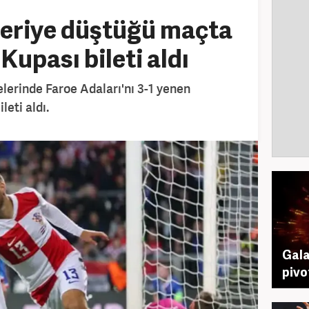
geriye düştüğü maçta
Kupası bileti aldı
erinde Faroe Adaları'nı 3-1 yenen
leti aldı.
Gala
pivo