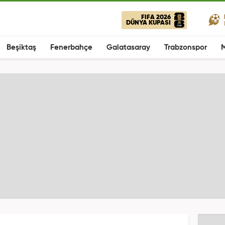
FIFA 2026
DÜNYA KUPASI
Beşiktaş
Fenerbahçe
Galatasaray
Trabzonspor
M