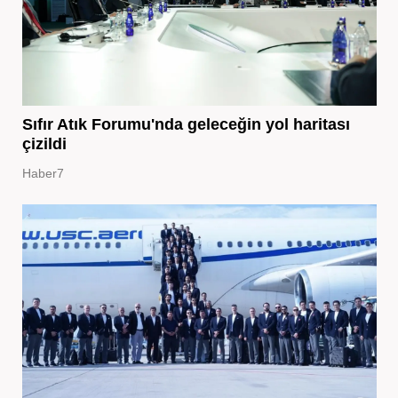
Sıfır Atık Forumu'nda geleceğin yol haritası
çizildi
Haber7