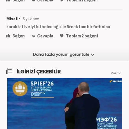
Misafir
3 yıl önce
karakteti ve iyi futbolculuğu ile örnek tam bir futbolcu
Beğen
Cevapla
Toplam
2
beğeni
Daha fazla yorum görüntüle
İLGİNİZİ ÇEKEBİLİR
Makroo