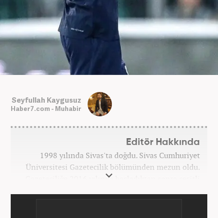
Seyfullah Kaygusuz
Haber7.com - Muhabir
Editör Hakkında
1998 yılında Sivas'ta doğdu. Sivas Cumhuriyet
Üniversitesi Gazetecilik bölümünden mezun oldu.
Gazeteciliğe 2016 yılında başladıktan sonra çeşitli
TV, ajans ve haber sitelerinde görev aldı. 2021
yılında Haber7.com ailesine dahil oldu. Osmanlıca
ve İngilizce bilmektedir. Mesleki hayatına