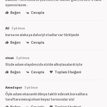
oyuncu lazım .
Beğen
Cevapla
Ali
3 yıl önce
bursa ne alaka ya daha iyi stadlar var türkiyede
Beğen
Cevapla
sinan
3 yıl önce
Sizde adam olaydınızda sizide alkışlasalardı işte
Beğen
Cevapla
Toplam
3
beğeni
Amed spor
3 yıl önce
Öyle adam okacanki dünya taktir edecek bursalilara
taraftara mesaj olsun beyaz toroscular sizi
Beğen
Cevapla
Toplam
1
beğeni