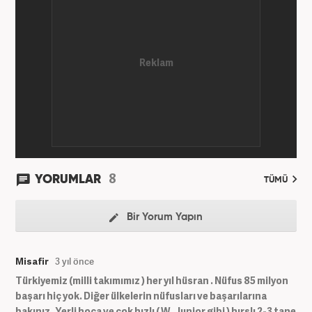
Haber7.com’da devam etmektedir.
8
YORUMLAR
TÜMÜ
Bir Yorum Yapın
Misafir
3 yıl önce
Türkiyemiz (milli takımımız ) her yıl hüsran . Nüfus 85 milyon
başarı hiç yok. Diğer ülkelerin nüfusları ve başarılarına
bakınız . Yerli hoca ve çok hızlı ( W. Junior gibi ) hırslı 2-3 tane