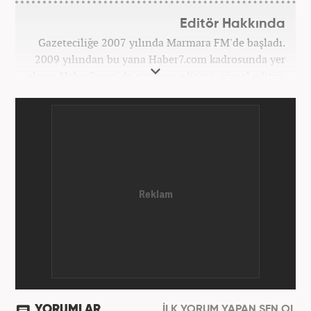
Editör Hakkında
Gazeteciliğe 2007 yılında Marmara FM'de başladı.
2009 yılından bu yana Haber7.com kadrosunda yer
alıyor. Haber7.com'da gündem editörü, görsel editör,
spor editörü görevlerinde bulundu. Şu an
Haber7.com Spor Sayfası sorumlusu olarak meslek
hayatına devam etmektedir. Mehmet Can Belören;
Medya ve İletişim ile Uluslararası İlişkiler
bölümlerinden mezundur.
YORUMLAR
İLK YORUM YAPAN SEN OL