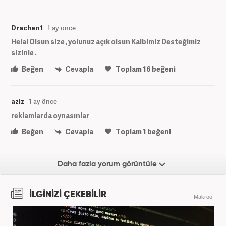
Drachen 1
1 ay önce
Helal Olsun size , yolunuz açık olsun Kalbimiz Desteğimiz
sizinle .
Beğen
Cevapla
Toplam
16
beğeni
aziz
1 ay önce
reklamlarda oynasınlar
Beğen
Cevapla
Toplam
1
beğeni
Daha fazla yorum görüntüle
İLGİNİZİ ÇEKEBİLİR
Makroo