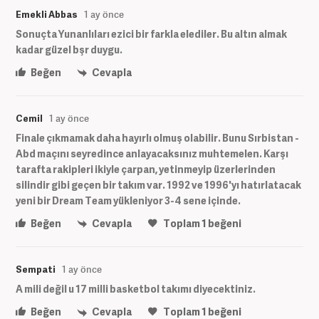
Emekli Abbas
1 ay önce
Sonuçta Yunanlıları ezici bir farkla elediler. Bu altın almak
kadar güzel bşr duygu.
Beğen
Cevapla
Cemil
1 ay önce
Finale çıkmamak daha hayırlı olmuş olabilir. Bunu Sırbistan -
Abd maçını seyredince anlayacaksınız muhtemelen. Karşı
tarafta rakipleri ikiyle çarpan, yetinmeyip üzerlerinden
silindir gibi geçen bir takım var. 1992 ve 1996'yı hatırlatacak
yeni bir Dream Team yükleniyor 3-4 sene içinde.
Beğen
Cevapla
Toplam
1
beğeni
Sempati
1 ay önce
A mili değil u 17 milli basketbol takımı diyecektiniz.
Beğen
Cevapla
Toplam
1
beğeni