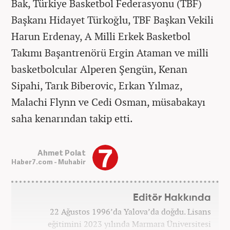
Bak, Türkiye Basketbol Federasyonu (TBF)
Başkanı Hidayet Türkoğlu, TBF Başkan Vekili
Harun Erdenay, A Milli Erkek Basketbol
Takımı Başantrenörü Ergin Ataman ve milli
basketbolcular Alperen Şengün, Kenan
Sipahi, Tarık Biberovic, Erkan Yılmaz,
Malachi Flynn ve Cedi Osman, müsabakayı
saha kenarından takip etti.
Ahmet Polat
Haber7.com - Muhabir
Editör Hakkında
22 Ağustos 1996’da Yalova’da doğdu. Lisans
eğitimini 2023 yılında Marmara Üniversitesi