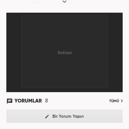
Gazetecilik bölümünden mezun olarak tamamladı.
Gazeteciliğe 2023 yılında İstanbul’da başladı. Şu an
Haber7.com’da mesleki hayatını sürdürmektedir.
8
YORUMLAR
TÜMÜ
Bir Yorum Yapın