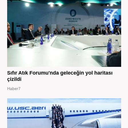
Sıfır Atık Forumu'nda geleceğin yol haritası
çizildi
Haber7