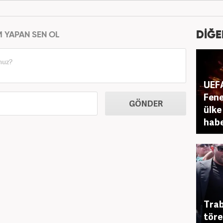
DİĞE
M YAPAN SEN OL
UEFA
Fene
GÖNDER
ülke
hab
Trab
töre