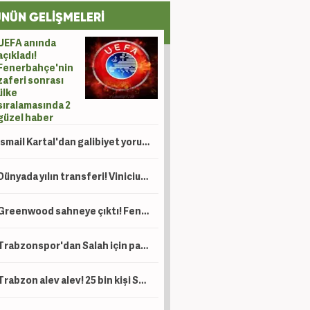
NÜN GELİŞMELERİ
UEFA anında
açıkladı!
Fenerbahçe'nin
zaferi sonrası
ülke
sıralamasında 2
güzel haber
İsmail Kartal'dan galibiyet yorumu
Dünyada yılın transferi! Vinicius için 120 milyon Euro'luk teklif
Greenwood sahneye çıktı! Fenerbahçe tur kapısını araladı
Trabzonspor'dan Salah için paylaşım yağmuru
Trabzon alev alev! 25 bin kişi Salah'ı karşıladı