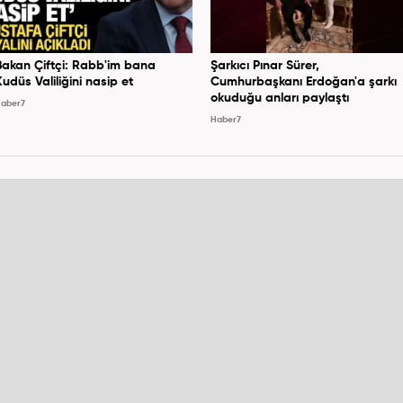
Bakan Çiftçi: Rabb'im bana
Şarkıcı Pınar Sürer,
Kudüs Valiliğini nasip et
Cumhurbaşkanı Erdoğan'a şarkı
okuduğu anları paylaştı
aber7
Haber7