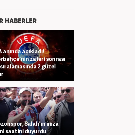
R HABERLER
 anında açıkladı!
rbahçe'nin zaferi sonrası
 sıralamasında 2 güzel
er
zonspor, Salah'ın imza
ni saatini duyurdu