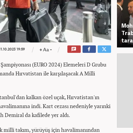
Moha
Trab
tara
1.10.2023 19:59
 Şampiyonası (EURO 2024) Elemeleri D Grubu
anda Hırvatistan ile karşılaşacak A Milli
İstanbul'dan kalkan özel uçak, Hırvatistan'ın
havalimanına indi. Kart cezası nedeniyle yarınki
Demiral da kafilede yer aldı.
milli takım, yürüyüş için havalimanından