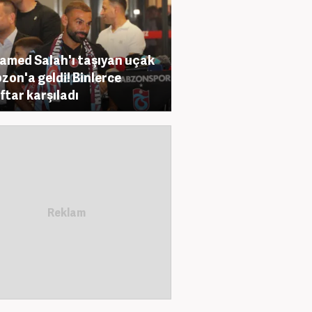
med Salah'ı taşıyan uçak
zon'a geldi! Binlerce
ftar karşıladı