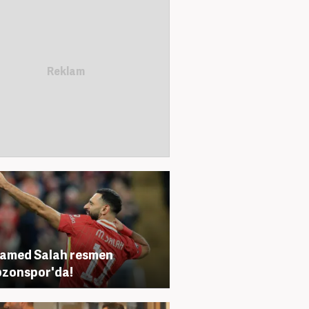
amed Salah resmen
zonspor'da!