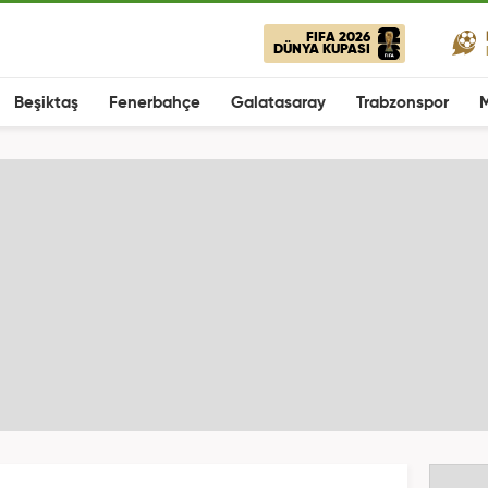
FIFA 2026
DÜNYA KUPASI
Beşiktaş
Fenerbahçe
Galatasaray
Trabzonspor
M