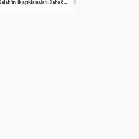
Salah'ın ilk açıklamaları: Daha önce böyle bir şey görmedim