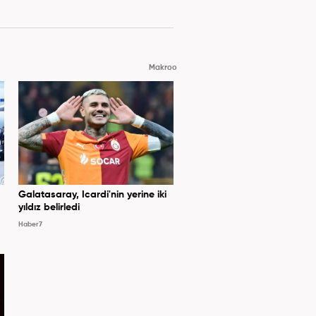
Makroo
Galatasaray, Icardi'nin yerine iki
yıldız belirledi
Haber7