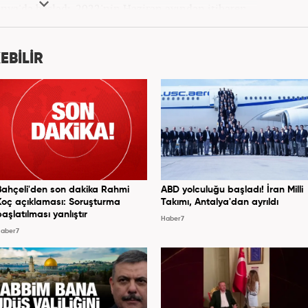
onya'da başladı. 2022'nin Haziran ayından itibaren
Haber7.com'da mesleki hayatına devam etmektedir.
EBİLİR
Bahçeli'den son dakika Rahmi
ABD yolculuğu başladı! İran Milli
Koç açıklaması: Soruşturma
Takımı, Antalya'dan ayrıldı
başlatılması yanlıştır
Haber7
aber7