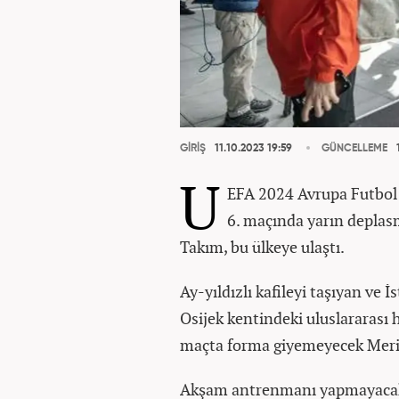
GİRİŞ
11.10.2023 19:59
GÜNCELLEME
1
U
EFA 2024 Avrupa Futbol
6. maçında yarın deplasm
Takım, bu ülkeye ulaştı.
Ay-yıldızlı kafileyi taşıyan ve 
Osijek kentindeki uluslararası 
maçta forma giyemeyecek Merih 
Akşam antrenmanı yapmayacak 