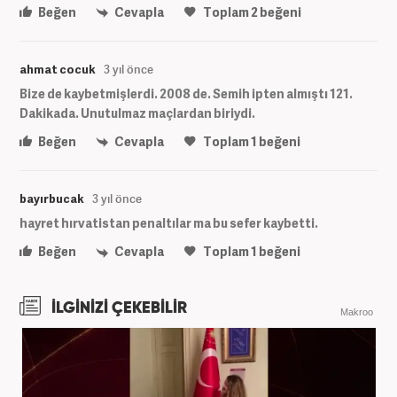
Beğen
Cevapla
Toplam
2
beğeni
ahmat cocuk
3 yıl önce
Bize de kaybetmişlerdi. 2008 de. Semih ipten almıştı 121.
Dakikada. Unutulmaz maçlardan biriydi.
Beğen
Cevapla
Toplam
1
beğeni
bayırbucak
3 yıl önce
hayret hırvatistan penaltılar ma bu sefer kaybetti.
Beğen
Cevapla
Toplam
1
beğeni
İLGİNİZİ ÇEKEBİLİR
Makroo