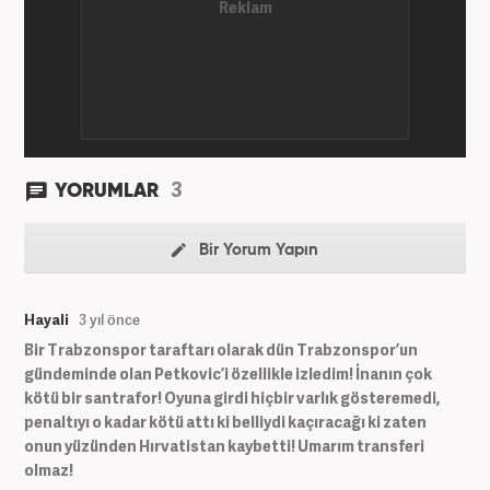
3
YORUMLAR
Bir Yorum Yapın
Hayali
3 yıl önce
Bir Trabzonspor taraftarı olarak dün Trabzonspor’un
gündeminde olan Petkovic’i özellikle izledim! İnanın çok
kötü bir santrafor! Oyuna girdi hiçbir varlık gösteremedi,
penaltıyı o kadar kötü attı ki belliydi kaçıracağı ki zaten
onun yüzünden Hırvatistan kaybetti! Umarım transferi
olmaz!