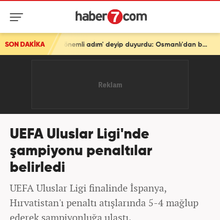
SON DAKİKA
Türkiye'den tarihi mesaj! Bakan Fidan 'En önemli adım' deyip duyurdu: Osmanlı'dan beri...
UEFA Uluslar Ligi'nde
şampiyonu penaltılar
belirledi
UEFA Uluslar Ligi finalinde İspanya,
Hırvatistan'ı penaltı atışlarında 5-4 mağlup
ederek şampiyonluğa ulaştı.