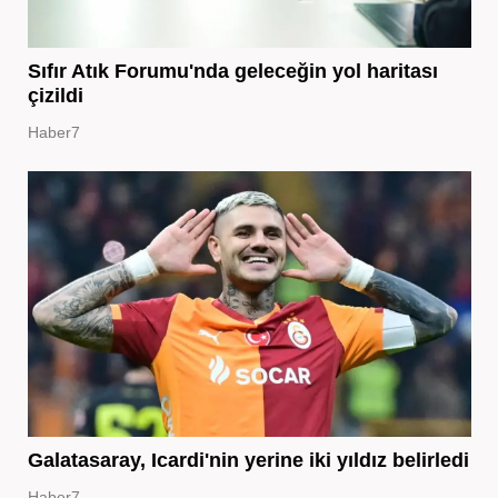
Sıfır Atık Forumu'nda geleceğin yol haritası
çizildi
Haber7
Galatasaray, Icardi'nin yerine iki yıldız belirledi
Haber7