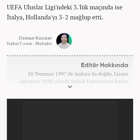
UEFA Uluslar Ligi'ndeki 3.'lük maçında ise
İtalya, Hollanda'yı 3-2 mağlup etti.
Osman Kocaer
Haber7.com - Muhabir
Editör Hakkında
26 Temmuz 1997'de Ankara'da doğdu. Lisans
eğitimini 2020 yılında Selçuk Üniversitesi Radyo
Televizyon Sinema bölümünden mezun olarak
tamamladı. Gazeteciliğe 2017 yılında Konya'da
başladı. 2022'nin Haziran ayından itibaren
Haber7.com'da mesleki hayatına devam etmektedir.