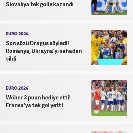
Slovakya tek golle kazandı
EURO 2024
Son sözü Dragus söyledi!
Romanya, Ukrayna'yı sahadan
sildi
EURO 2024
Wöber 3 puan hediye etti!
Fransa'ya tek gol yetti