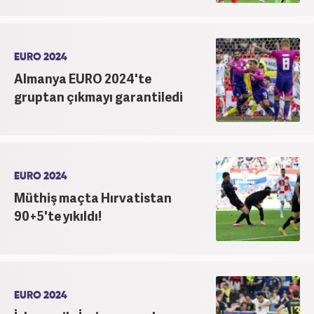
EURO 2024
Almanya EURO 2024'te
gruptan çıkmayı garantiledi
EURO 2024
Müthiş maçta Hırvatistan
90+5'te yıkıldı!
EURO 2024