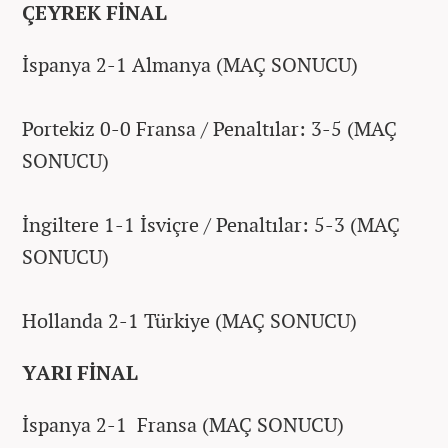
ÇEYREK FİNAL
İspanya 2-1 Almanya
(MAÇ SONUCU)
Portekiz 0-0 Fransa / Penaltılar: 3-5 (MAÇ
SONUCU)
İngiltere 1-1 İsviçre / Penaltılar: 5-3 (MAÇ
SONUCU)
Hollanda 2-1 Türkiye (MAÇ SONUCU)
YARI FİNAL
İspanya 2-1 Fransa (MAÇ SONUCU)