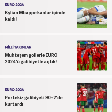
EURO 2024
Kylian Mbappe kanlar içinde
kaldı!
MİLLİ TAKIMLAR
Muhteşem gollerle EURO
2024'ü galibiyetle açtık!
EURO 2024
Portekiz galibiyeti 90+2'de
kurtardı