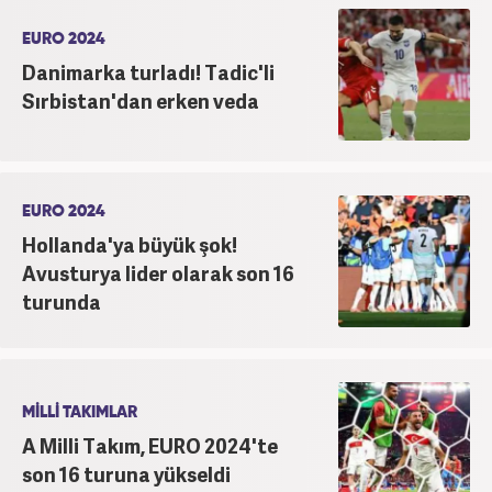
EURO 2024
Danimarka turladı! Tadic'li
Sırbistan'dan erken veda
EURO 2024
Hollanda'ya büyük şok!
Avusturya lider olarak son 16
turunda
MİLLİ TAKIMLAR
A Milli Takım, EURO 2024'te
son 16 turuna yükseldi