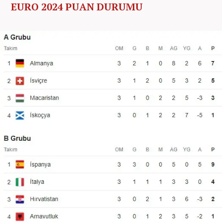
EURO 2024 PUAN DURUMU