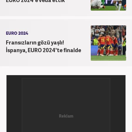
EURO 2024
Fransızların gözü yaşlı!
İspanya, EURO 2024'te finalde