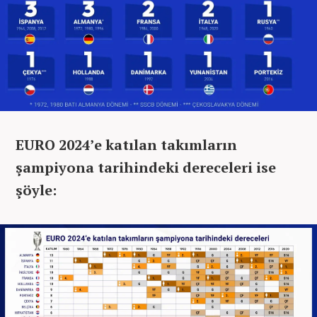
EURO 2024’e katılan takımların
şampiyona tarihindeki dereceleri ise
şöyle: