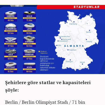
Şehirlere göre statlar ve kapasiteleri
şöyle:
Berlin / Berlin Olimpiyat Stadı / 71 bin