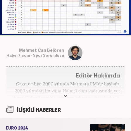
Mehmet Can Belören
Haber7.com - Spor Sorumlusu
Editör Hakkında
Gazeteciliğe 2007 yılında Marmara FM'de başladı.
2009 yılından bu yana Haber7.com kadrosunda yer
alıyor. Haber7.com'da gündem editörü, görsel editör,
spor editörü görevlerinde bulundu. Şu an
İLİŞKİLİ HABERLER
Haber7.com Spor Sayfası sorumlusu olarak meslek
hayatına devam etmektedir. Mehmet Can Belören;
Medya ve İletişim ile Uluslararası İlişkiler
EURO 2024