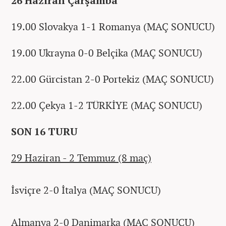
26 Haziran Çarşamba
19.00 Slovakya 1-1 Romanya
(MAÇ SONUCU)
19.00 Ukrayna 0-0 Belçika
(MAÇ SONUCU)
22.00 Gürcistan 2-0 Portekiz
(MAÇ SONUCU)
22.00 Çekya 1-2 TÜRKİYE
(MAÇ SONUCU)
SON 16 TURU
29 Haziran - 2 Temmuz (8 maç)
İsviçre 2-0 İtalya (MAÇ SONUCU)
Almanya 2-0 Danimarka (MAÇ SONUCU)