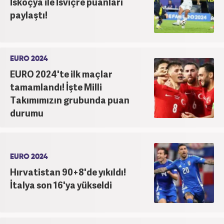
İskoçya ile İsviçre puanları
paylaştı!
EURO 2024
EURO 2024'te ilk maçlar
tamamlandı! İşte Milli
Takımımızın grubunda puan
durumu
EURO 2024
Hırvatistan 90+8'de yıkıldı!
İtalya son 16'ya yükseldi