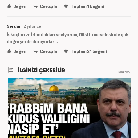
Beğen
Cevapla
Toplam
1
beğeni
Serdar
2 yıl önce
İskoçları ve İrlandalıları seviyorum, filistin meselesinde çok
doğru yerde duruyorlar...
Beğen
Cevapla
Toplam
21
beğeni
İLGİNİZİ ÇEKEBİLİR
Makroo