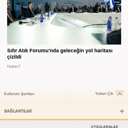
Sıfır Atık Forumu'nda geleceğin yol haritası
çizildi
Haber7
Yukarı Çık
Kullanım Şartları
BAĞLANTILAR
UYGULAMALAR