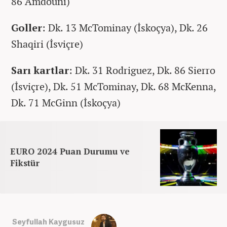
86 Amdouni)
Goller
: Dk. 13 McTominay (İskoçya), Dk. 26
Shaqiri (İsviçre)
Sarı kartlar
: Dk. 31 Rodriguez, Dk. 86 Sierro
(İsviçre), Dk. 51 McTominay, Dk. 68 McKenna,
Dk. 71 McGinn (İskoçya)
EURO 2024 Puan Durumu ve
Fikstür
Seyfullah Kaygusuz