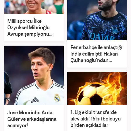
Milli sporcu İlke
Özyüksel Mihrioğlu
Avrupa şampiyonu
oldu!
Fenerbahçe ile anlaştığı
iddia edilmişti! Hakan
Çalhanoğlu'ndan
geleceği hakkında
açıklama
1. Lig ekibi transferde
Jose Mourinho Arda
alev aldı! 15 futbolcuyu
Güler ve arkadaşlarına
birden açıkladılar
acımıyor!