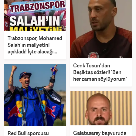
Trabzonspor, Mohamed
Salah'ın maliyetini
açıkladı! İşte alacağı
maaş
Cenk Tosun'dan
Beşiktaş sözleri! 'Ben
her zaman söylüyorum'
Galatasaray başvuruda
Red Bull sporcusu