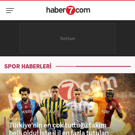
SPOR HABERLERİ
SPOR
Türkiye'nin en çok tuttuğu takım
belli oldu! İşte il il en fazla tutulan