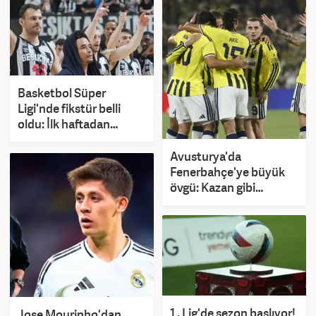
Basketbol Süper
Ligi'nde fikstür belli
oldu: İlk haftadan
derbi...
Avusturya'da
Fenerbahçe'ye büyük
övgü: Kazan gibi
atmosferde şans yoktu
1 . Lig'de sezon başlıyor!
Jose Mourinho'dan