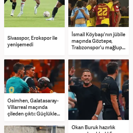
İsmail Köybaşı'nın jübile
Sivasspor, Erokspor ile
maçında Göztepe,
yenişemedi
Trabzonspor'u mağlup
etti
Osimhen, Galatasaray-
Villarreal maçında
çileden çıktı: Güçlükle
ayırdılar
Okan Buruk hazırlık