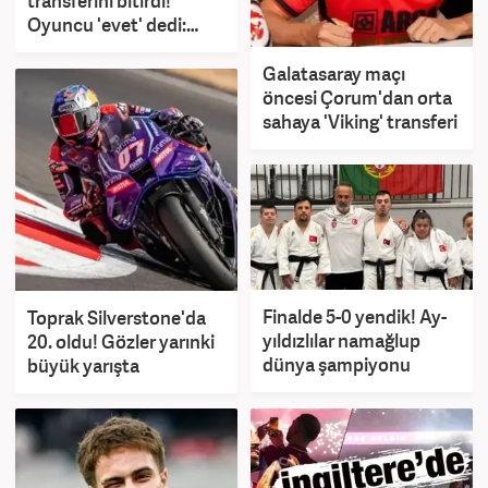
transferini bitirdi!
Oyuncu 'evet' dedi:
Karar artık Okan
Buruk'ta
Galatasaray maçı
öncesi Çorum'dan orta
sahaya 'Viking' transferi
Finalde 5-0 yendik! Ay-
Toprak Silverstone'da
yıldızlılar namağlup
20. oldu! Gözler yarınki
dünya şampiyonu
büyük yarışta