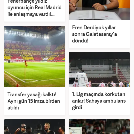
Fenerbahçe yıldız
oyuncu için Real Madrid
ile anlaşmaya vardı!
Transferin önünde tek
engel
Eren Derdiyok yıllar
sonra Galatasaray'a
döndü!
1. Lig maçında korkutan
Transfer yasağı kalktı!
anlar! Sahaya ambulans
Aynı gün 15 imza birden
girdi
atıldı