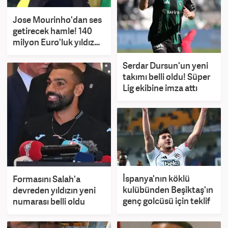
Jose Mourinho'dan ses
getirecek hamle! 140
milyon Euro'luk yıldız
resmen açıklandı
Serdar Dursun'un yeni
takımı belli oldu! Süper
Lig ekibine imza attı
İspanya'nın köklü
Formasını Salah'a
kulübünden Beşiktaş'ın
devreden yıldızın yeni
genç golcüsü için teklif
numarası belli oldu