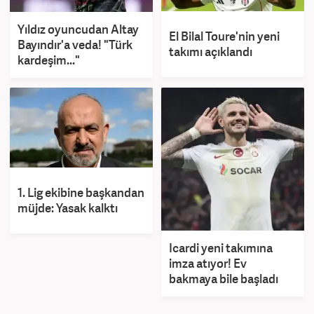
Yıldız oyuncudan Altay
El Bilal Toure'nin yeni
Bayındır'a veda! "Türk
takımı açıklandı
kardeşim..."
1. Lig ekibine başkandan
müjde: Yasak kalktı
Icardi yeni takımına
imza atıyor! Ev
bakmaya bile başladı