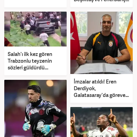
detayı
Salah'ı ilk kez gören
Trabzonlu teyzenin
sözleri güldürdü...
İmzalar atıldı! Eren
Derdiyok,
Galatasaray'da göreve
getirildi