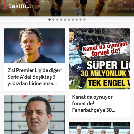
takım...
2'si Premier Lig'de diğeri
Serie A'da! Beşiktaş 3
yıldızdan birine imza
attıracak
Kanat da oynuyor
forvet de!
Fenerbahçe’ye 30
milyon euroluk yıldız:
Tek engel var