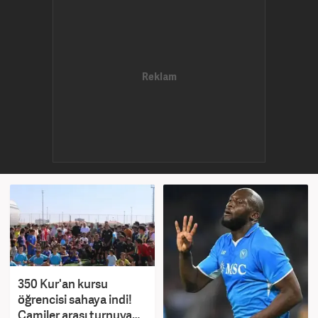
350 Kur'an kursu
öğrencisi sahaya indi!
Camiler arası turnuva