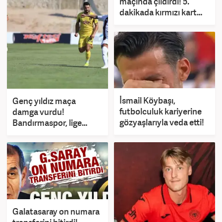
maçında çıldırdı! 5.
dakikada kırmızı kart
gördü
İsmail Köybaşı,
Genç yıldız maça
futbolculuk kariyerine
damga vurdu!
gözyaşlarıyla veda etti!
Bandırmaspor, lige
fırtına gibi başladı
Galatasaray on numara