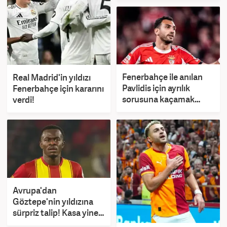
Fenerbahçe ile anılan
Real Madrid'in yıldızı
Pavlidis için ayrılık
Fenerbahçe için kararını
sorusuna kaçamak
verdi!
cevap
Avrupa'dan
Göztepe'nin yıldızına
sürpriz talip! Kasa yine
dolacak