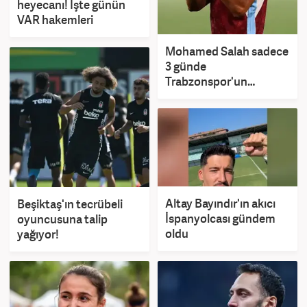
heyecanı! İşte günün
VAR hakemleri
Mohamed Salah sadece
3 günde
Trabzonspor'un
kasasını ağzına kadar
doldurdu!
Altay Bayındır'ın akıcı
Beşiktaş'ın tecrübeli
İspanyolcası gündem
oyuncusuna talip
oldu
yağıyor!