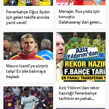
Menajer, Rus yıldız için
Fenerbahçe Oğuz Aydın
konuştu:
için gelen teklife anında
Galatasaray'dan gelen
yanıt verdi!
mektup var!
Mauro Icardi'ye sürpriz
talip! Ev bile bakmaya
başladı
Aziz Yıldırım'dan rekor
hazırlığı! Fenerbahçe
tarihinin en pahalı
transferini yapabilir