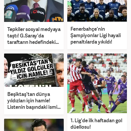
Fenerbahçe'nin
Tepkiler sosyal medyaya
Şampiyonlar Ligi hayali
taştı! G.Saray'da
penaltılarda yıkıldı!
taraftarın hedefindeki
isim hesabını kapattı
Beşiktaş'tan dünya
yıldızları için hamle!
Listenin başındaki ismi
Italiano çok istiyor
1. Lig'de ilk haftadan gol
düellosu!