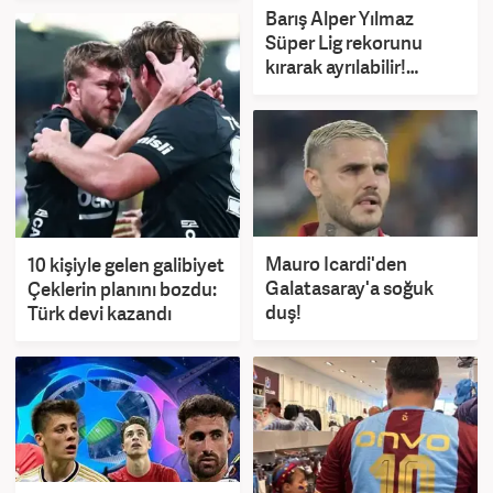
Barış Alper Yılmaz
Süper Lig rekorunu
kırarak ayrılabilir!
İnanılmaz rakam
Mauro Icardi'den
10 kişiyle gelen galibiyet
Galatasaray'a soğuk
Çeklerin planını bozdu:
duş!
Türk devi kazandı