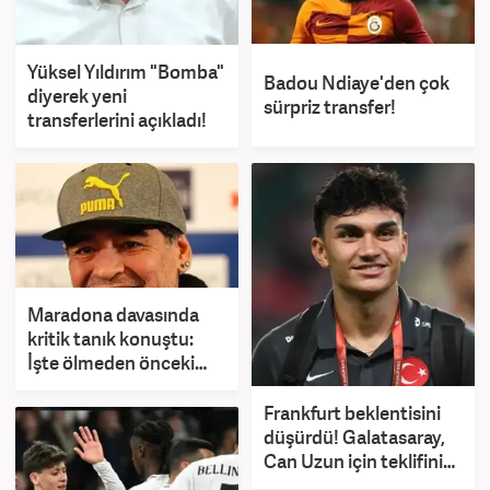
Yüksel Yıldırım "Bomba"
Badou Ndiaye'den çok
diyerek yeni
sürpriz transfer!
transferlerini açıkladı!
Maradona davasında
kritik tanık konuştu:
İşte ölmeden önceki
son sözleri
Frankfurt beklentisini
düşürdü! Galatasaray,
Can Uzun için teklifini
yükseltti