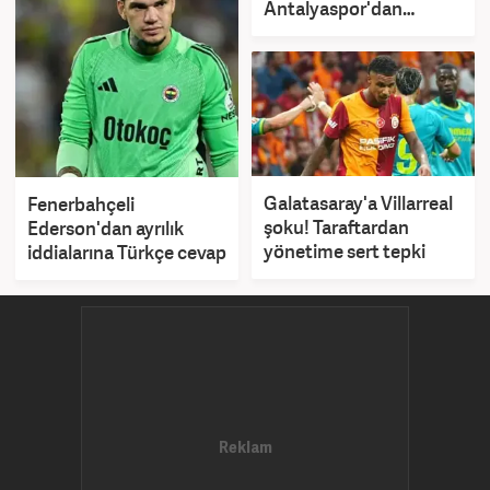
Antalyaspor'dan
sezona iddialı başlangıç
Galatasaray'a Villarreal
Fenerbahçeli
şoku! Taraftardan
Ederson'dan ayrılık
yönetime sert tepki
iddialarına Türkçe cevap