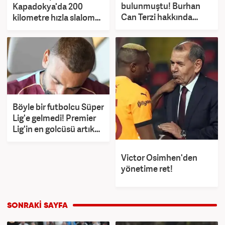
bulunmuştu! Burhan
Kapadokya'da 200
Can Terzi hakkında
kilometre hızla slalom
soruşturma başlatıldı
yaptı!
Böyle bir futbolcu Süper
Lig'e gelmedi! Premier
Lig'in en golcüsü artık
Trabzonspor'da
Victor Osimhen'den
yönetime ret!