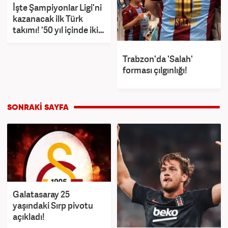
İşte Şampiyonlar Ligi'ni
kazanacak ilk Türk
takımı! '50 yıl içinde iki
kez şampiyon...'
Trabzon'da 'Salah'
forması çılgınlığı!
Galatasaray 25
yaşındaki Sırp pivotu
açıkladı!