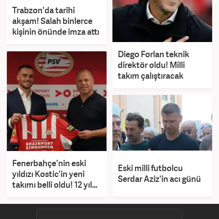
Trabzon'da tarihi
akşam! Salah binlerce
kişinin önünde imza attı
Diego Forlan teknik
direktör oldu! Milli
takım çalıştıracak
Fenerbahçe'nin eski
Eski milli futbolcu
yıldızı Kostic'in yeni
Serdar Aziz'in acı günü
takımı belli oldu! 12 yıl
sonra döndü