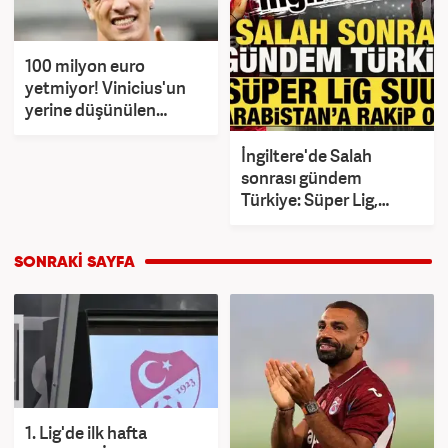
100 milyon euro
yetmiyor! Vinicius'un
yerine düşünülen
Kenan Yıldız için çılgın
talep
İngiltere'de Salah
sonrası gündem
Türkiye: Süper Lig,
Suudi Arabistan'a rakip
oldu!
1. Lig'de ilk hafta