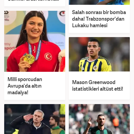
başladı
Salah sonrası bir bomba
daha! Trabzonspor'dan
Lukaku hamlesi
Milli sporcudan
Mason Greenwood
Avrupa'da altın
istatistikleri altüst etti!
madalya!