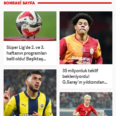
Süper Lig'de 2. ve 3.
haftanın programları
belli oldu! Beşiktaş
maçına özel 'Ayar'
35 milyonluk teklif
bekleniyordu!
G.Saray'ın yıldızından
flaş karar: Ev tuttu...