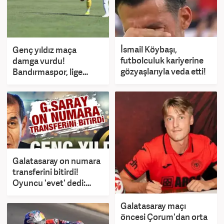
İsmail Köybaşı,
Genç yıldız maça
futbolculuk kariyerine
damga vurdu!
gözyaşlarıyla veda etti!
Bandırmaspor, lige
fırtına gibi başladı
Galatasaray on numara
transferini bitirdi!
Oyuncu 'evet' dedi:
Karar artık Okan
Buruk'ta
Galatasaray maçı
öncesi Çorum'dan orta