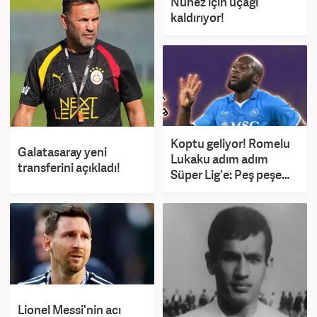
Nunez için uçağı
kaldırıyor!
Koptu geliyor! Romelu
Galatasaray yeni
Lukaku adım adım
transferini açıkladı!
Süper Lig'e: Peş peşe
açıklamalar
Lionel Messi'nin acı