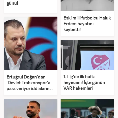
günü!
Eski milli futbolcu Haluk
Erdem hayatını
kaybetti!
1. Lig'de ilk hafta
Ertuğrul Doğan'dan
heyecanı! İşte günün
'Devlet Trabzonspor'a
VAR hakemleri
para veriyor iddialarına
yalanlama! 'Ahlaksızca'