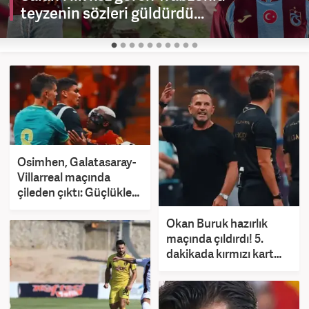
teyzenin sözleri güldürdü...
Osimhen, Galatasaray-
Villarreal maçında
çileden çıktı: Güçlükle
ayırdılar
Okan Buruk hazırlık
maçında çıldırdı! 5.
dakikada kırmızı kart
gördü