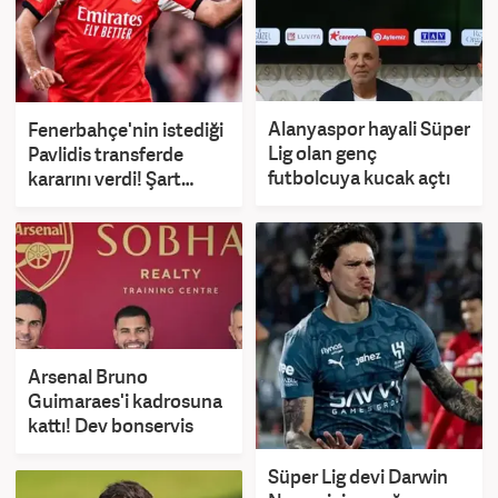
Alanyaspor hayali Süper
Fenerbahçe'nin istediği
Lig olan genç
Pavlidis transferde
futbolcuya kucak açtı
kararını verdi! Şart
koydu
Arsenal Bruno
Guimaraes'i kadrosuna
kattı! Dev bonservis
Süper Lig devi Darwin