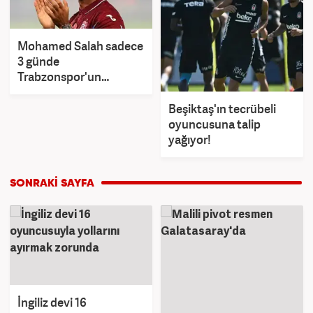
Mohamed Salah sadece
3 günde
Trabzonspor'un
kasasını ağzına kadar
doldurdu!
Beşiktaş'ın tecrübeli
oyuncusuna talip
yağıyor!
İngiliz devi 16