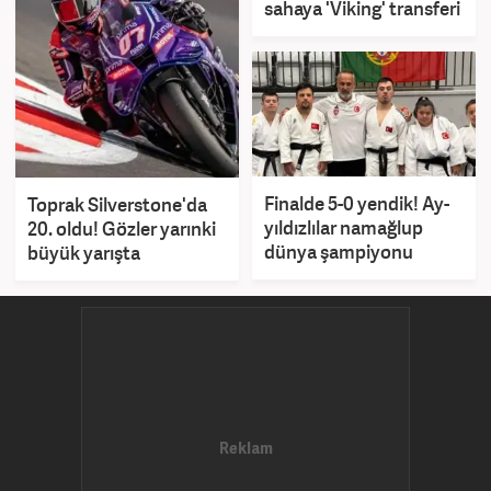
sahaya 'Viking' transferi
Finalde 5-0 yendik! Ay-
Toprak Silverstone'da
yıldızlılar namağlup
20. oldu! Gözler yarınki
dünya şampiyonu
büyük yarışta