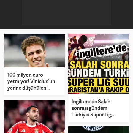
100 milyon euro
yetmiyor! Vinicius'un
yerine düşünülen
Kenan Yıldız için çılgın
talep
İngiltere'de Salah
sonrası gündem
Türkiye: Süper Lig,
Suudi Arabistan'a rakip
oldu!