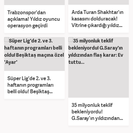
Arda Turan Shakhtar'ın
Trabzonspor'dan
kasasını dolduracak!
açıklama! Yıldız oyuncu
Vitrine çıkardığı yıldız
operasyon geçirdi
devleri peşine taktı
Süper Lig'de 2. ve 3.
haftanın programları
belli oldu! Beşiktaş
maçına özel 'Ayar'
35 milyonluk teklif
bekleniyordu!
G.Saray'ın yıldızından
flaş karar: Ev tuttu...