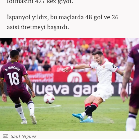
formasını 427 kez giydi.
İspanyol yıldız, bu maçlarda 48 gol ve 26
asist üretmeyi başardı.
Saul Niguez