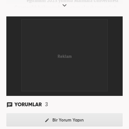
eğitimini 2023 yılında Marmara Üniversitesi
Gazetecilik bölümünden mezun olarak tamamladı.
Gazeteciliğe 2023 yılında İstanbul’da başladı. Şu an
Haber7.com’da mesleki hayatını sürdürmektedir.
3
YORUMLAR
Bir Yorum Yapın