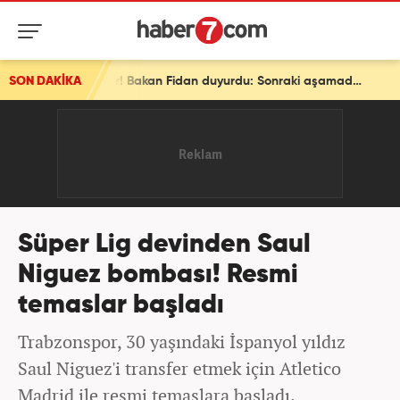
SON DAKİKA
Son dakika: Ve bir ülke daha ittifaka katılıyor! Bakan Fidan duyurdu: Sonraki aşamada...
Süper Lig devinden Saul
Niguez bombası! Resmi
temaslar başladı
Trabzonspor, 30 yaşındaki İspanyol yıldız
Saul Niguez'i transfer etmek için Atletico
Madrid ile resmi temaslara başladı.