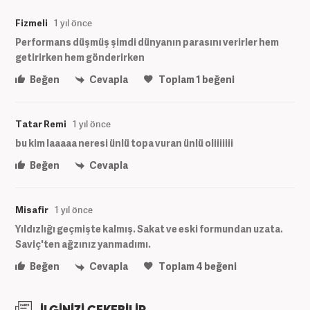
Fizmeli
1 yıl önce
Performans düşmüş şimdi dünyanın parasını verirler hem
getirirken hem gönderirken
Beğen
Cevapla
Toplam
1
beğeni
Tatar Remi
1 yıl önce
bu kim laaaaa neresi ünlü topa vuran ünlü oliiiiiii
Beğen
Cevapla
Misafir
1 yıl önce
Yıldızlığı geçmişte kalmış. Sakat ve eski formundan uzata.
Saviç'ten ağzınız yanmadımı.
Beğen
Cevapla
Toplam
4
beğeni