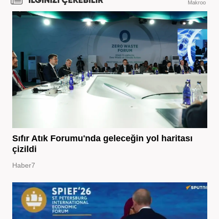
İLGİNİZİ ÇEKEBİLİR
Makroo
Sıfır Atık Forumu'nda geleceğin yol haritası
çizildi
Haber7