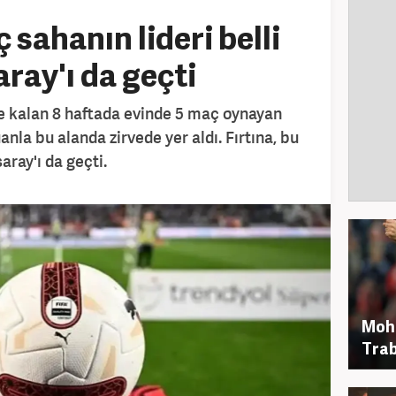
ç sahanın lideri belli
ray'ı da geçti
de kalan 8 haftada evinde 5 maç oynayan
anla bu alanda zirvede yer aldı. Fırtına, bu
saray'ı da geçti.
Moh
Trab