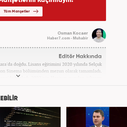
Osman Kocaer
Haber7.com - Muhabir
Editör Hakkında
a'da doğdu. Lisans eğitimini 2020 yılında Selçuk
zyon Sinema bölümünden mezun olarak tamamladı.
onya'da başladı. 2022'nin Haziran ayından itibaren
Haber7.com'da mesleki hayatına devam etmektedir.
EBİLİR