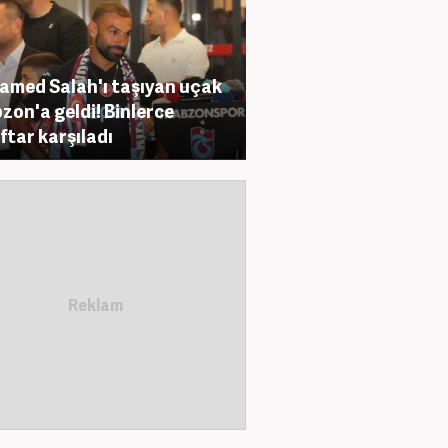
med Salah'ı taşıyan uçak
zon'a geldi! Binlerce
ftar karşıladı