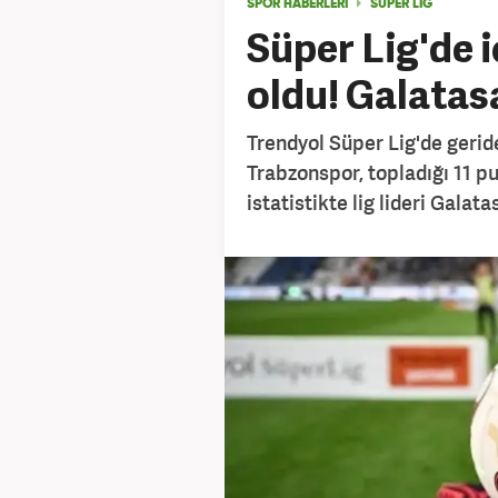
SPOR HABERLERİ
SÜPER LİG
Süper Lig'de i
oldu! Galatasa
Trendyol Süper Lig'de geri
Trabzonspor, topladığı 11 pu
istatistikte lig lideri Galata