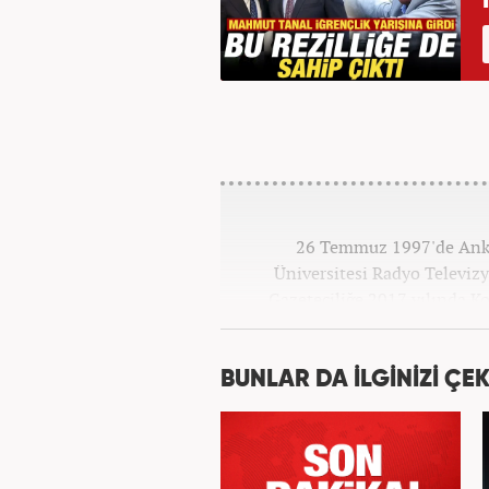
26 Temmuz 1997'de Ankar
Üniversitesi Radyo Televi
Gazeteciliğe 2017 yılında K
BUNLAR DA İLGİNİZİ ÇEK