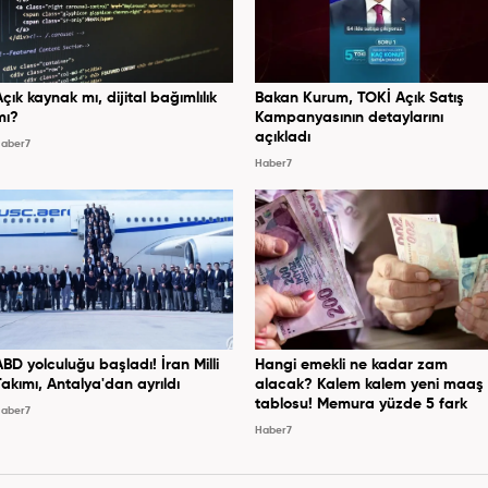
Açık kaynak mı, dijital bağımlılık
Bakan Kurum, TOKİ Açık Satış
mı?
Kampanyasının detaylarını
açıkladı
aber7
Haber7
ABD yolculuğu başladı! İran Milli
Hangi emekli ne kadar zam
Takımı, Antalya'dan ayrıldı
alacak? Kalem kalem yeni maaş
tablosu! Memura yüzde 5 fark
aber7
Haber7