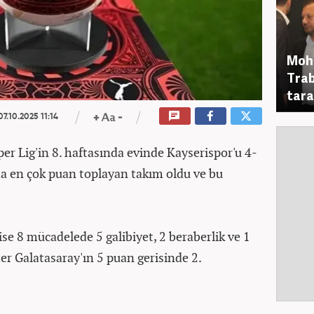
Moha
Trab
tara
7.10.2025 11:14
per Lig'in 8. haftasında evinde Kayserispor'u 4-
a en çok puan toplayan takım oldu ve bu
ise 8 mücadelede 5 galibiyet, 2 beraberlik ve 1
er Galatasaray'ın 5 puan gerisinde 2.