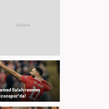
amed Salah resmen
zonspor'da!