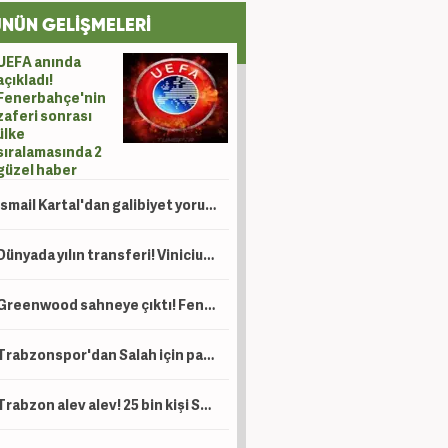
NÜN GELİŞMELERİ
UEFA anında
açıkladı!
Fenerbahçe'nin
zaferi sonrası
ülke
sıralamasında 2
güzel haber
İsmail Kartal'dan galibiyet yorumu
Dünyada yılın transferi! Vinicius için 120 milyon Euro'luk teklif
Greenwood sahneye çıktı! Fenerbahçe tur kapısını araladı
Trabzonspor'dan Salah için paylaşım yağmuru
Trabzon alev alev! 25 bin kişi Salah'ı karşıladı