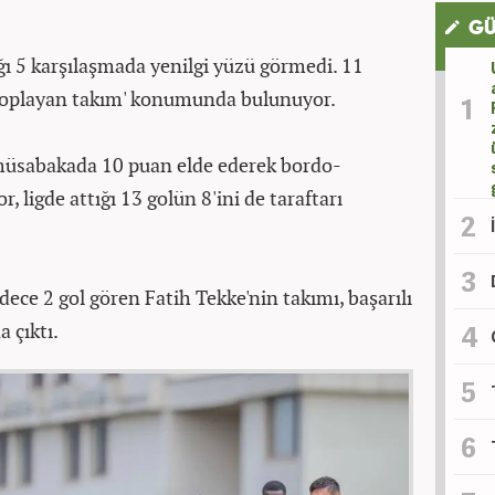
GÜ
ğı 5 karşılaşmada yenilgi yüzü görmedi. 11
 toplayan takım' konumunda bulunuyor.
 müsabakada 10 puan elde ederek bordo-
r, ligde attığı 13 golün 8'ini de taraftarı
ece 2 gol gören Fatih Tekke'nin takımı, başarılı
 çıktı.