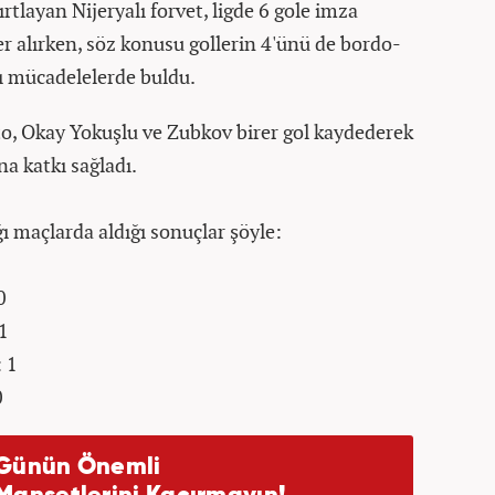
rtlayan Nijeryalı forvet, ligde 6 gole imza
yer alırken, söz konusu gollerin 4'ünü de bordo-
ığı mücadelelerde buldu.
o, Okay Yokuşlu ve Zubkov birer gol kaydederek
a katkı sağladı.
 maçlarda aldığı sonuçlar şöyle:
0
0
1
 1
0