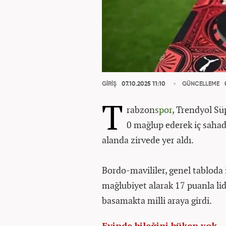
GİRİŞ
07.10.2025 11:10
GÜNCELLEME
0
T
rabzon
spor
, Trendyol Sü
0 mağlup ederek iç sahad
alanda zirvede yer aldı.
Bordo-mavililer, genel tabloda 
mağlubiyet alarak 17 puanla lid
basamakta milli araya girdi.
Evinde bileğini büken yok