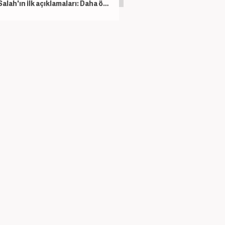
Salah'ın ilk açıklamaları: Daha önce böyle bir şey görmedim