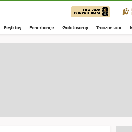
FIFA 2026
DÜNYA KUPASI
Beşiktaş
Fenerbahçe
Galatasaray
Trabzonspor
M