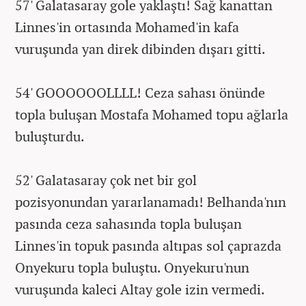
57'
Galatasaray gole yaklaştı! Sağ kanattan
Linnes'in ortasında Mohamed'in kafa
vuruşunda yan direk dibinden dışarı gitti.
54' GOOOOOOLLLL! Ceza sahası önünde
topla buluşan Mostafa Mohamed topu ağlarla
buluşturdu.
52'
Galatasaray çok net bir gol
pozisyonundan yararlanamadı! Belhanda'nın
pasında ceza sahasında topla buluşan
Linnes'in topuk pasında altıpas sol çaprazda
Onyekuru topla buluştu. Onyekuru'nun
vuruşunda kaleci Altay gole izin vermedi.