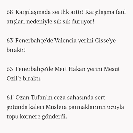
68'
Karşılaşmada sertlik arttı! Karşılaşma faul
atışları nedeniyle sık sık duruyor!
63'
Fenerbahçe'de Valencia yerini Cisse'ye
bıraktı!
63'
Fenerbahçe'de Mert Hakan yerini Mesut
Özil'e bıraktı.
61'
Ozan Tufan'ın ceza sahasında sert
şutunda kaleci Muslera parmaklarının ucuyla
topu kornere gönderdi.