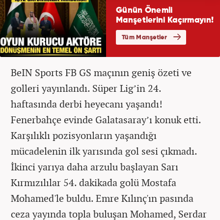
BeIN Sports FB GS maçının geniş özeti ve
golleri yayınlandı. Süper Lig’in 24.
haftasında derbi heyecanı yaşandı!
Fenerbahçe evinde Galatasaray’ı konuk etti.
Karşılıklı pozisyonların yaşandığı
mücadelenin ilk yarısında gol sesi çıkmadı.
İkinci yarıya daha arzulu başlayan Sarı
Kırmızılılar 54. dakikada golü Mostafa
Mohamed'le buldu. Emre Kılınç'ın pasında
ceza yayında topla buluşan Mohamed, Serdar