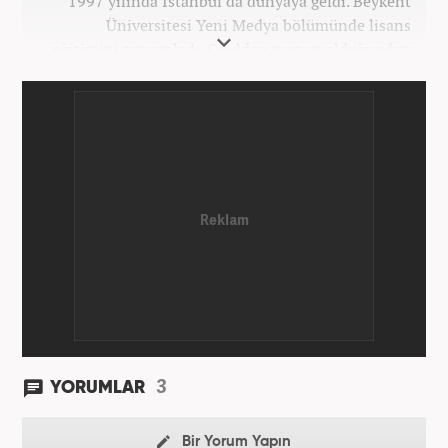
1997 yılında İstanbul'da dünyaya geldi. Beykent
Üniversitesi Yeni Medya bölümünde lisans
eğitimini tamamladı. Okuldan mezun olduğundan
bu yana medya sektörünün birçok kuruluşunda spor
editörü ve spor muhabiri pozisyonlarında çalıştı.
Kariyerine Mart 2026'dan beri Haber7.com'da spor
editörü olarak devam etmektedir.
3
YORUMLAR
Bir Yorum Yapın