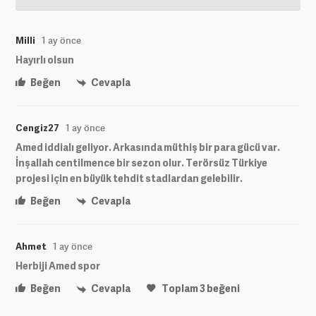
Milli
1 ay önce
Hayırlı olsun
Beğen
Cevapla
Cengiz27
1 ay önce
Amed iddialı geliyor. Arkasında müthiş bir para gücü var.
İnşallah centilmence bir sezon olur. Terörsüz Türkiye
projesi için en büyük tehdit stadlardan gelebilir.
Beğen
Cevapla
Ahmet
1 ay önce
Herbiji Amed spor
Beğen
Cevapla
Toplam
3
beğeni