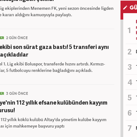
Lig ekiplerinden Menemen FK, yeni sezon öncesinde ligden
GÜ
 kararı aldığını kamuoyuyla paylaştı.
LER
2 GÜN ÖNCE
g ekibi son sürat gaza bastı! 5 transferi aynı
açıkladılar
 1. Lig ekibi Boluspor, transferde hızını artırdı. Kırmızı-
lar, 5 futbolcuyu renklerine bağladığını açıkladı.
LER
3 GÜN ÖNCE
ye'nin 112 yıllık efsane kulübünden kayyım
urusu!
n 112 yıllık köklü kulübü Altay'da yönetim kulübe kayyım
sı için mahkemeye başvuru yaptı