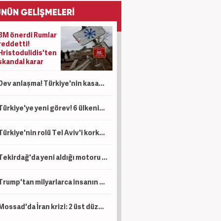
NÜN GELİŞMELERİ
BM önerdi Rumlar
reddetti!
Hristodulidis'ten
skandal karar
Dev anlaşma! Türkiye'nin kasasına servet akacak! Bir ülkeden daha petrol sürprizi
Türkiye'ye yeni görev! 6 ülkenin askerleri İstanbul'da konuşlanacak! Resmen duyuruldu
Türkiye'nin rolü Tel Aviv'i korkuttu! İsrail, Türkiye'ye karşı harekete geçti!
Tekirdağ'da yeni aldığı motoru mezarı oldu: Feci kaza anları kamerada
Trump'tan milyarlarca insanın beklediği İran duyurusu! 'Yakında' deyip ilan etti
Mossad'da İran krizi: 2 üst düzey yetkili görevden alındı