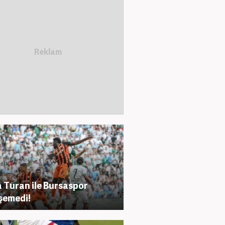
 Turan ile Bursaspor
şemedi!