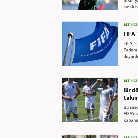
teklif 
sıcak b
ALT LİG
FIFA 
FIFA, 2
Federas
duyurd
ALT LİG
Bir d
takım
Bu sez
FIFA'da
kapanm