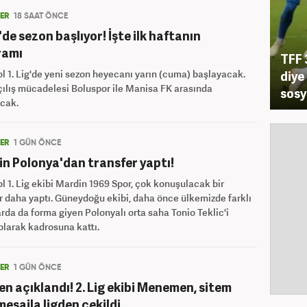
LER
18 SAAT ÖNCE
g'de sezon başlıyor! İşte ilk haftanın
ramı
TFF 
l 1. Lig'de yeni sezon heyecanı yarın (cuma) başlayacak.
diye
çılış mücadelesi Boluspor ile Manisa FK arasında
sosy
cak.
LER
1 GÜN ÖNCE
n Polonya'dan transfer yaptı!
l 1. Lig ekibi Mardin 1969 Spor, çok konuşulacak bir
r daha yaptı. Güneydoğu ekibi, daha önce ülkemizde farklı
rda da forma giyen Polonyalı orta saha Tonio Teklic'i
 olarak kadrosuna kattı.
LER
1 GÜN ÖNCE
n açıklandı! 2. Lig ekibi Menemen, sitem
mesajla ligden çekildi