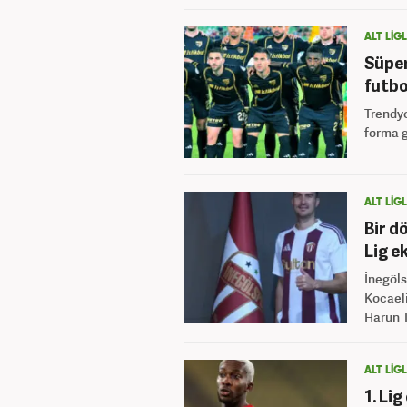
ALT LİG
Süper
futbo
Trendyo
forma g
ALT LİG
Bir d
Lig e
İnegöls
Kocaeli
Harun T
ALT LİG
1. Li