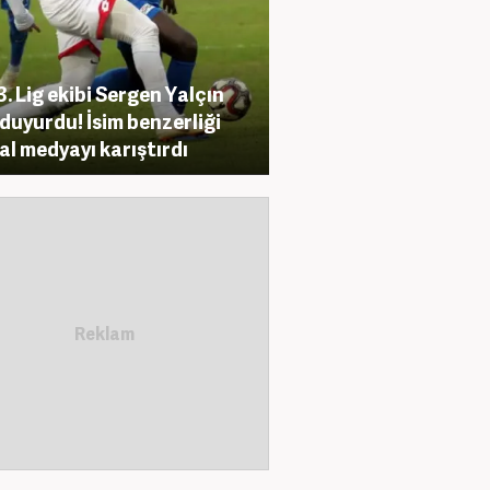
3. Lig ekibi Sergen Yalçın
 duyurdu! İsim benzerliği
al medyayı karıştırdı