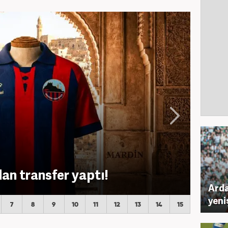
an transfer yaptı!
Arda
yeni
7
8
9
10
11
12
13
14
15