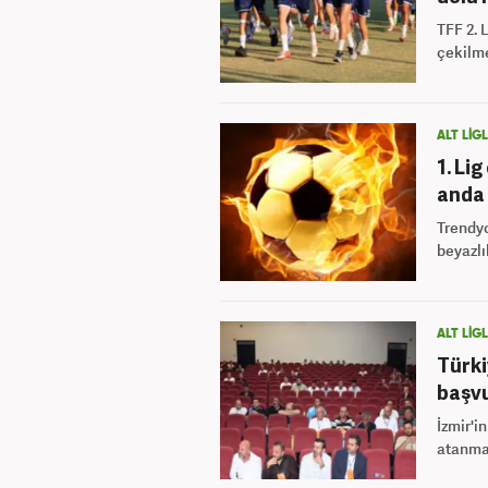
TFF 2. 
çekilme
ALT LİG
1. Li
anda 
Trendyol
beyazlı
ALT LİG
Türki
başv
İzmir'i
atanma