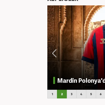
Mardin Polonya'd
1
2
3
4
5
6