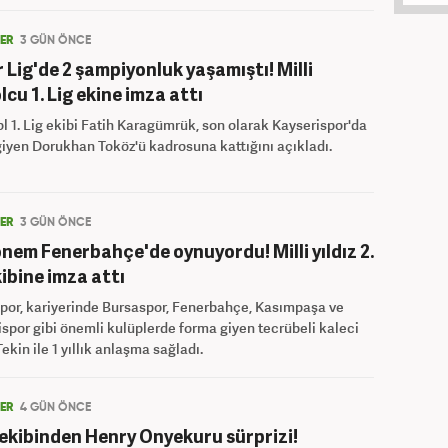
LER
3 GÜN ÖNCE
 Lig'de 2 şampiyonluk yaşamıştı! Milli
lcu 1. Lig ekine imza attı
l 1. Lig ekibi Fatih Karagümrük, son olarak Kayserispor'da
iyen Dorukhan Toköz'ü kadrosuna kattığını açıkladı.
LER
3 GÜN ÖNCE
önem Fenerbahçe'de oynuyordu! Milli yıldız 2.
kibine imza attı
por, kariyerinde Bursaspor, Fenerbahçe, Kasımpaşa ve
spor gibi önemli kulüplerde forma giyen tecrübeli kaleci
ekin ile 1 yıllık anlaşma sağladı.
LER
4 GÜN ÖNCE
g ekibinden Henry Onyekuru sürprizi!