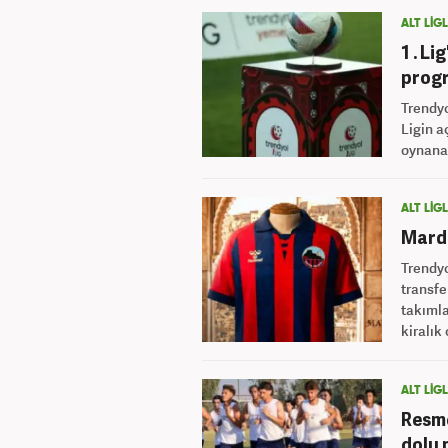
ALT LİG
1 . Li
prog
Trendyo
Ligin a
oynana
ALT LİG
Mardi
Trendyo
transfe
takımla
kiralık
ALT LİG
Resme
dolu 