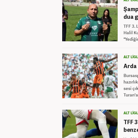
ALT LİG
Şampi
dua g
TFF 3. 
Halil K
"Yediği
ALT LİG
Arda 
Bursasp
hazırlı
sesi çı
Turan'a
ALT LİG
TFF 3
benze