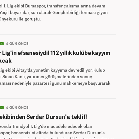
l 1. Lig ekibi Bursaspor, transfer çalışmalarına devam
 Yeşil-beyazlılar, son olarak Gençlerbirliği forması giyen
nyekuru ile görüştü.
LER
6 GÜN ÖNCE
 Lig'in efsanesiydi! 112 yıllık kulübe kayyım
acak
Lig ekibi Altay'da yönetim kayyıma devrediliyor. Kulüp
 Sinan Kanlı, yatırımcı görüşmelerinden sonuç
aması nedeniyle pazartesi günü mahkemeye başvurarak
LER
6 GÜN ÖNCE
g ekibinden Serdar Dursun'a teklif!
zonda Trendyol 1. Lig'de mücadele edecek olan
spor, bonservisini elinde bulunduran Serdar Dursun'a