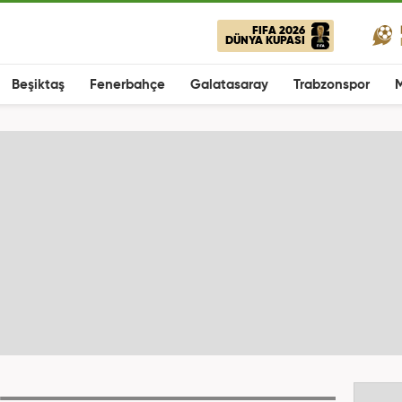
FIFA 2026
DÜNYA KUPASI
Beşiktaş
Fenerbahçe
Galatasaray
Trabzonspor
M