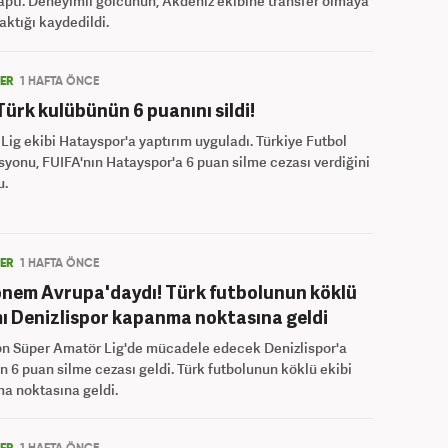
yaptı. Deneyimli golcünün, Akdeniz ekibine transfer olmaya
aktığı kaydedildi.
LER
1 HAFTA ÖNCE
Türk kulübünün 6 puanını sildi!
. Lig ekibi Hatayspor'a yaptırım uyguladı. Türkiye Futbol
yonu, FUIFA'nın Hatayspor'a 6 puan silme cezası verdiğini
u.
LER
1 HAFTA ÖNCE
önem Avrupa'daydı! Türk futbolunun köklü
ı Denizlispor kapanma noktasına geldi
on Süper Amatör Lig'de mücadele edecek Denizlispor'a
n 6 puan silme cezası geldi. Türk futbolunun köklü ekibi
a noktasına geldi.