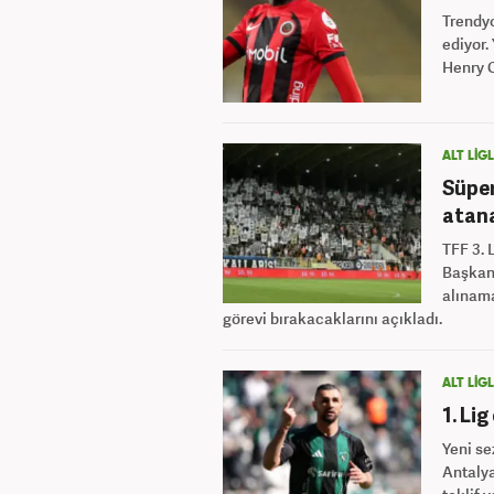
Trendyo
ediyor.
Henry O
ALT LİG
Süper
atan
TFF 3. 
Başkanı
alınam
görevi bırakacaklarını açıkladı.
ALT LİG
1. Li
Yeni se
Antalya