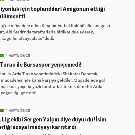
LER
1 HAFTA ÖNCE
yonluk için toplandılar! Amigonun ettiği
ülümsetti
Lig'de mücadele eden Kırşehir Futbol Kulübü'nün amigosu
urt, Ahi Stadı'nda taraftarlarla birlikte dua ederek,
miz goller ofsayt olsun" dedi.
LER
1 HAFTA ÖNCE
Turan ile Bursaspor yenişemedi!
or ile Arda Turan yönetimindeki Shakhtar Donetsk,
k mücadelesinde karşı karşıya geldiler. Mücadelede gol
kmazken, yeşil-beyazlı taraftarlar, teknik direktör Arda
 yoğun ilgi gösterdi.
LER
1 HAFTA ÖNCE
. Lig ekibi Sergen Yalçın diye duyurdu! İsim
rliği sosyal medyayı karıştırdı