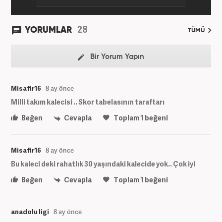
28
YORUMLAR
TÜMÜ
Bir Yorum Yapın
Misafir16
8 ay önce
Milli takım kalecisi .. Skor tabelasının taraftarı
Beğen
Cevapla
Toplam
1
beğeni
Misafir16
8 ay önce
Bu kaleci deki rahatlık 30 yaşındaki kalecide yok.. Çok iyi
Beğen
Cevapla
Toplam
1
beğeni
anadolu ligi
8 ay önce