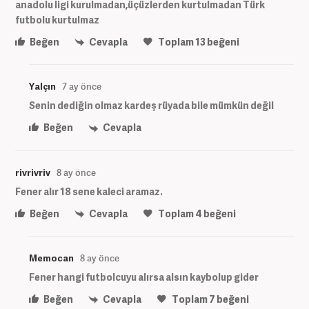
anadolu ligi kurulmadan,üçüzlerden kurtulmadan Türk
futbolu kurtulmaz
Beğen
Cevapla
Toplam
13
beğeni
Yalçın
7 ay önce
Senin dediğin olmaz kardeş rüyada bile mümkün değil
Beğen
Cevapla
rivrivriv
8 ay önce
Fener alır 18 sene kaleci aramaz.
Beğen
Cevapla
Toplam
4
beğeni
Memocan
8 ay önce
Fener hangi futbolcuyu alırsa alsın kaybolup gider
Beğen
Cevapla
Toplam
7
beğeni