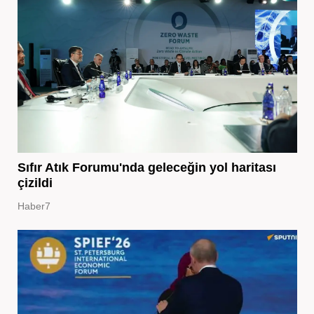
Sıfır Atık Forumu'nda geleceğin yol haritası
çizildi
Haber7