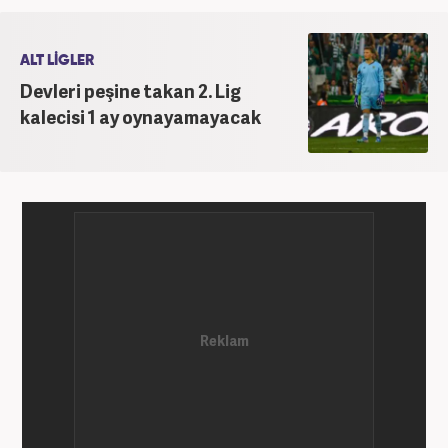
ve İngilizce bilmektedir. Mesleki hayatına
Haber7.com’da devam etmektedir.
ALT LİGLER
Devleri peşine takan 2. Lig
kalecisi 1 ay oynayamayacak