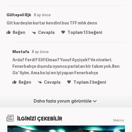
Gültepeli Bjk
8 ay önce
Git kardeşim kurtar kendini buu TFF mhk denn
Beğen
Cevapla
Toplam
13
beğeni
Mustafa
8 ay önce
Arda? Ferdi? Elif Elmas? Yusuf Ayçiçek? Ve niceleri.
Fenerbahçe dışında oyuncu parlatan bir takım yok.Ben
Gs' liyim. Ama bu işi en iyi yapan Fenerbahçe
Beğen
Cevapla
Toplam
2
beğeni
Daha fazla yorum görüntüle
İLGİNİZİ ÇEKEBİLİR
Makroo