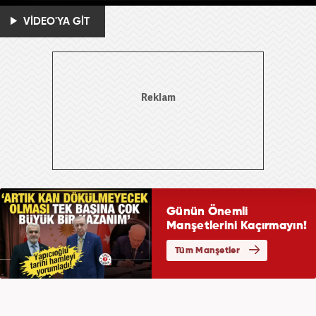
VİDEO'YA GİT