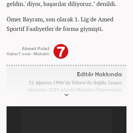
geldin.' diyor, başarılar diliyoruz." denildi.
Ömer Bayram, son olarak 1. Lig'de Amed
Sportif Faaliyetler'de forma giymişti.
Ahmet Polat
Haber7.com - Muhabir
Editör Hakkında
22 Ağustos 1996’da Yalova’da doğdu. Lisans
eğitimini 2023 yılında Marmara Üniversitesi
Gazetecilik bölümünden mezun olarak tamamladı.
Gazeteciliğe 2023 yılında İstanbul’da başladı. Şu an
Haber7.com’da mesleki hayatını sürdürmektedir.