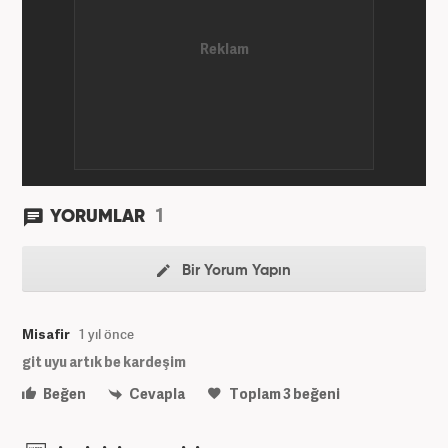
1
YORUMLAR
Bir Yorum Yapın
Misafir
1 yıl önce
git uyu artık be kardeşim
Beğen
Cevapla
Toplam
3
beğeni