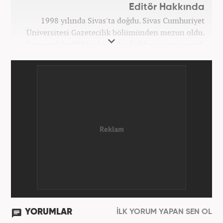
Editör Hakkında
1998 yılında Sivas'ta doğdu. Sivas Cumhuriyet
Üniversitesi Gazetecilik bölümünden mezun oldu.
Gazeteciliğe 2016 yılında başladıktan sonra çeşitli
TV, ajans ve haber sitelerinde görev aldı. 2021
yılında Haber7.com ailesine dahil oldu. Osmanlıca
ve İngilizce bilmektedir. Mesleki hayatına
Haber7.com’da devam etmektedir.
YORUMLAR
İLK YORUM YAPAN SEN OL