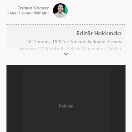
Osman Kocaer
Haber7.com - Muhabir
Editör Hakkında
26 Temmuz 1997'de Ankara'da doğdu. Lisans
eğitimini 2020 yılında Selçuk Üniversitesi Radyo
Televizyon Sinema bölümünden mezun olarak
tamamladı. Gazeteciliğe 2017 yılında Konya'da
başladı. 2022'nin Haziran ayından itibaren
Haber7.com'da mesleki hayatına devam etmektedir.