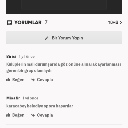
7
YORUMLAR
TÜMÜ
Bir Yorum Yapın
Birisi
1 yıl önce
Kulüplerin malı durumşarıda göz önüne alınarak ayarlanması
geren bir grup olamlıydı
Beğen
Cevapla
Misafir
1 yıl önce
karacabey belediye spora başarılar
Beğen
Cevapla