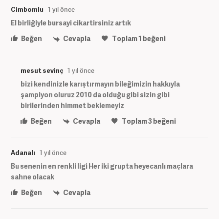
Cimbomlu
1 yıl önce
El birliğiyle bursayi cikartirsiniz artık
Beğen
Cevapla
Toplam
1
beğeni
mesut sevinç
1 yıl önce
bizi kendinizle karıştırmayın bileğimizin hakkıyla
şampiyon oluruz 2010 da olduğu gibi sizin gibi
birilerinden himmet beklemeyiz
Beğen
Cevapla
Toplam
3
beğeni
Adanalı
1 yıl önce
Bu senenin en renkli ligi Her iki grupta heyecanlı maçlara
sahne olacak
Beğen
Cevapla