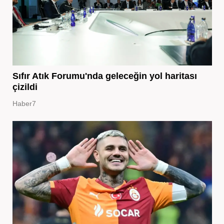
Sıfır Atık Forumu'nda geleceğin yol haritası
çizildi
Haber7