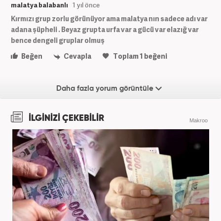
malatya balabanlı
1 yıl önce
Kırmızı grup zorlu görünüyor ama malatya nın sadece adı var
adana şüpheli . Beyaz grupta urfa var a gücü var elazığ var
bence dengeli gruplar olmuş
Beğen
Cevapla
Toplam
1
beğeni
Daha fazla yorum görüntüle
İLGİNİZİ ÇEKEBİLİR
Makroo