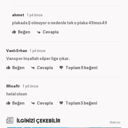
ahmet
1 yıl önce
plakada Ş olmuyor o nedenle tek o plaka 49mus49
Beğen
Cevapla
Vanlı Erhan
1 yıl önce
Vanspor inşallah süper lige çıkar.
Beğen
Cevapla
Toplam
9
beğeni
Misafir
1 yıl önce
helal olsun
Beğen
Cevapla
Toplam
5
beğeni
İLGİNİZİ ÇEKEBİLİR
Makroo