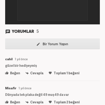
5
YORUMLAR
Bir Yorum Yapın
cahil
1 yıl önce
güzel bir hediyeymiş
Beğen
Cevapla
Toplam
1
beğeni
Misafir
1 yıl önce
Dünyada tek plaka değil 49 muş49 da var
Beğen
Cevapla
Toplam
2
beğeni