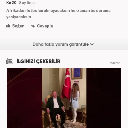
Ke 20
8 ay önce
Afrikadan futbolcu almayacaksın herzaman bu durumu
yasiyacaksin
Beğen
Cevapla
Daha fazla yorum görüntüle
İLGİNİZİ ÇEKEBİLİR
Makroo