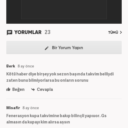
23
YORUMLAR
TÜMÜ
Bir Yorum Yapın
Berk
8 ay önce
Kötü haber diye birşey yok sezon başında takvim belliydi
zaten bunu bilmiyorlarsa bu onların sorunu
Beğen
Cevapla
Misafir
8 ay önce
Fenerasyon kupa takvimine bakıp bilinçli yapıuor. Gs
almasın da kupayı kim alırsa aşsın