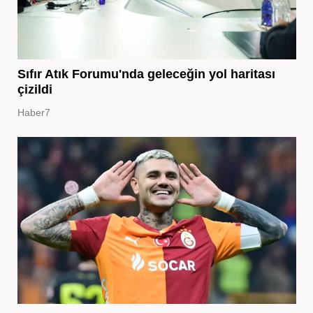
Sıfır Atık Forumu'nda geleceğin yol haritası
çizildi
Haber7