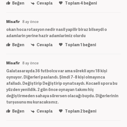
Beğen
Cevapla
Toplam
4
beğeni
Misafir
8 ay önce
okan hoca rotasyon nedir nasil yapilir biraz bilseydi o
adamlarin yerine hazir adamlarimiz olurdu
Beğen
Cevapla
Toplam
1
beğeni
Misafir
8 ay önce
Galatasarayda 36 futbolcu var ama sürekli aynı 18 kişi
oynuyor. Diğerleri paslandı. Şimdi 7-8 kişi olmayınca
afalladı. Değiştirip Değiştirip oynatsaydı. Kocaeli spora bu
yüzden yenildik. 2 gün önce oynayan takımı hiç
değiştirmeden sahaya sürersen olacağı buydu. Diğerlerinin
turşusunu mu kuracaksınız.
Beğen
Cevapla
Toplam
2
beğeni