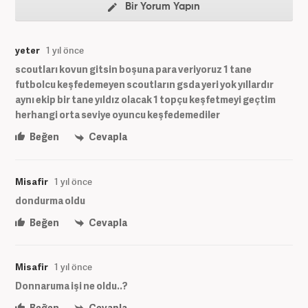
Bir Yorum Yapın
yeter
1 yıl önce
scoutları kovun gitsin boşuna para veriyoruz 1 tane
futbolcu keşfedemeyen scoutların gsda yeri yok yıllardır
aynı ekip bir tane yıldız olacak 1 topçu keşfetmeyi geçtim
herhangi orta seviye oyuncu keşfedemediler
Beğen
Cevapla
Misafir
1 yıl önce
dondurma oldu
Beğen
Cevapla
Misafir
1 yıl önce
Donnaruma işi ne oldu..?
Beğen
Cevapla