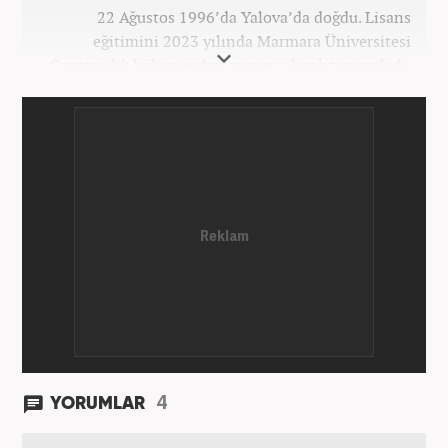
22 Ağustos 1996’da Yalova’da doğdu. Lisans
eğitimini 2023 yılında Marmara Üniversitesi
Gazetecilik bölümünden mezun olarak tamamladı.
Gazeteciliğe 2023 yılında İstanbul’da başladı. Şu an
Haber7.com’da mesleki hayatını sürdürmektedir.
4
YORUMLAR