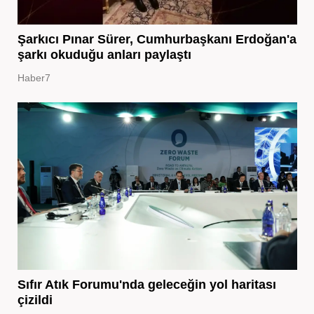
Şarkıcı Pınar Sürer, Cumhurbaşkanı Erdoğan'a
şarkı okuduğu anları paylaştı
Haber7
Sıfır Atık Forumu'nda geleceğin yol haritası
çizildi