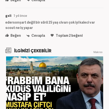
gsli
1 yıl önce
edersonşart değil bir sürü 25 yaş civarı çok iyi kaleci var
scout ne iş yapar
Beğen
Cevapla
Toplam
2
beğeni
İLGİNİZİ ÇEKEBİLİR
Makroo