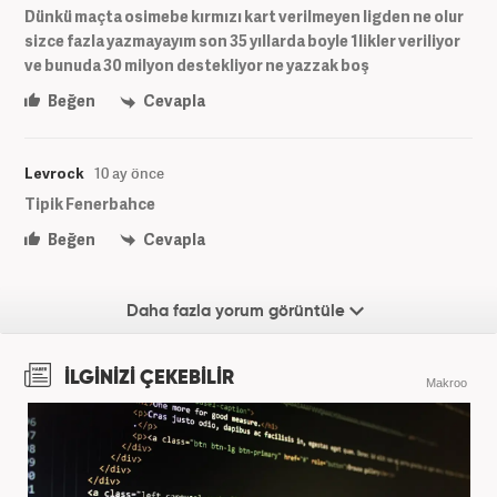
Dünkü maçta osimebe kırmızı kart verilmeyen ligden ne olur
sizce fazla yazmayayım son 35 yıllarda boyle 1likler veriliyor
ve bunuda 30 milyon destekliyor ne yazzak boş
Beğen
Cevapla
Levrock
10 ay önce
Tipik Fenerbahce
Beğen
Cevapla
Daha fazla yorum görüntüle
İLGİNİZİ ÇEKEBİLİR
Makroo