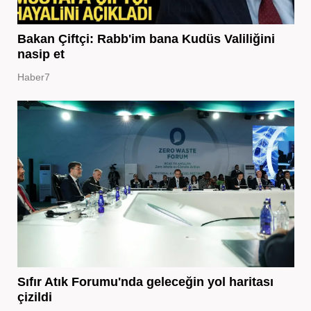
Bakan Çiftçi: Rabb'im bana Kudüs Valiliğini
nasip et
Haber7
Sıfır Atık Forumu'nda geleceğin yol haritası
çizildi