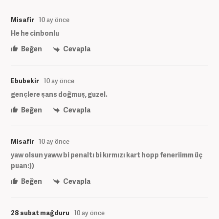
Misafir
10 ay önce
He he cinbonlu
Beğen
Cevapla
Ebubekir
10 ay önce
gençlere şans doğmuş, guzel.
Beğen
Cevapla
Misafir
10 ay önce
yaw olsun yaww bi penaltı bi kırmızı kart hopp feneriimm üç
puan:))
Beğen
Cevapla
28 subat mağduru
10 ay önce