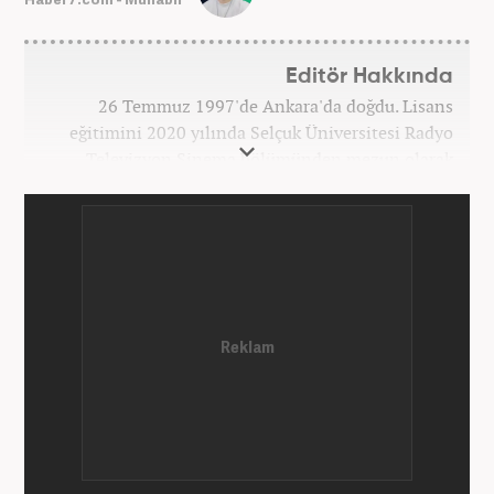
Editör Hakkında
26 Temmuz 1997'de Ankara'da doğdu. Lisans
eğitimini 2020 yılında Selçuk Üniversitesi Radyo
Televizyon Sinema bölümünden mezun olarak
tamamladı. Gazeteciliğe 2017 yılında Konya'da
başladı. 2022'nin Haziran ayından itibaren
Haber7.com'da mesleki hayatına devam etmektedir.