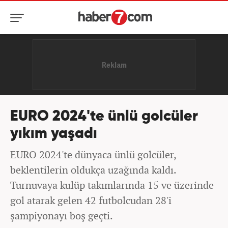
EURO 2024'te ünlü golcüler
yıkım yaşadı
EURO 2024'te dünyaca ünlü golcüler,
beklentilerin oldukça uzağında kaldı.
Turnuvaya kulüp takımlarında 15 ve üzerinde
gol atarak gelen 42 futbolcudan 28'i
şampiyonayı boş geçti.