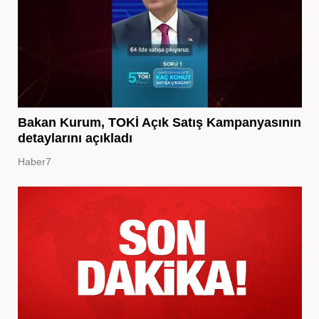
Bakan Kurum, TOKİ Açık Satış Kampanyasının
detaylarını açıkladı
Haber7