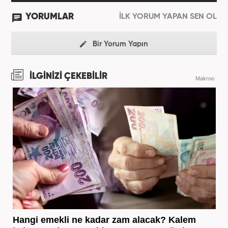
YORUMLAR
İLK YORUM YAPAN SEN OL
Bir Yorum Yapın
İLGİNİZİ ÇEKEBİLİR
Makroo
Hangi emekli ne kadar zam alacak? Kalem