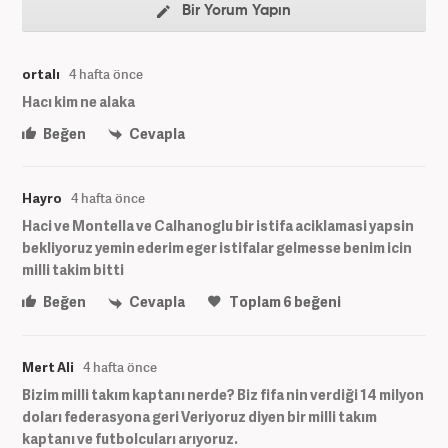
Bir Yorum Yapın
ortalı
4 hafta önce
Hacı kim ne alaka
Beğen
Cevapla
Hayro
4 hafta önce
Haci ve Montella ve Calhanoglu bir istifa aciklamasi yapsin
bekliyoruz yemin ederim eger istifalar gelmesse benim icin
milli takim bitti
Beğen
Cevapla
Toplam
6
beğeni
Mert Ali
4 hafta önce
Bizim milli takım kaptanı nerde? Biz fifa nin verdiği 14 milyon
doları federasyona geri Veriyoruz diyen bir milli takım
kaptanı ve futbolcuları arıyoruz.