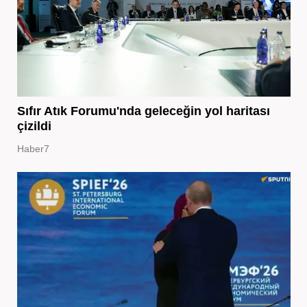
Sıfır Atık Forumu'nda geleceğin yol haritası
çizildi
Haber7