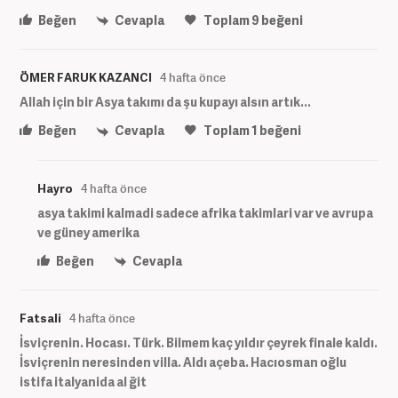
Beğen
Cevapla
Toplam
9
beğeni
ÖMER FARUK KAZANCI
4 hafta önce
Allah için bir Asya takımı da şu kupayı alsın artık...
Beğen
Cevapla
Toplam
1
beğeni
Hayro
4 hafta önce
asya takimi kalmadi sadece afrika takimlari var ve avrupa
ve güney amerika
Beğen
Cevapla
Fatsali
4 hafta önce
İsviçrenin. Hocası. Türk. Bilmem kaç yıldır çeyrek finale kaldı.
İsviçrenin neresinden villa. Aldı açeba. Hacıosman oğlu
istifa italyanida al ğit