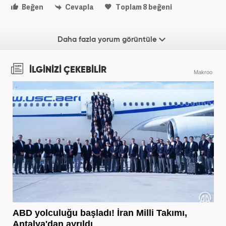
Beğen
Cevapla
Toplam
8
beğeni
Daha fazla yorum görüntüle
İLGİNİZİ ÇEKEBİLİR
Makroo
ABD yolculuğu başladı! İran Milli Takımı,
Antalya'dan ayrıldı