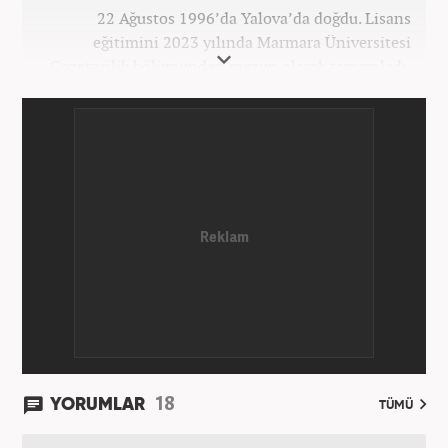
22 Ağustos 1996’da Yalova’da doğdu. Lisans
eğitimini 2023 yılında Marmara Üniversitesi
Gazetecilik bölümünden mezun olarak tamamladı.
Gazeteciliğe 2023 yılında İstanbul’da başladı. Şu an
Haber7.com’da mesleki hayatını sürdürmektedir.
18
YORUMLAR
TÜMÜ