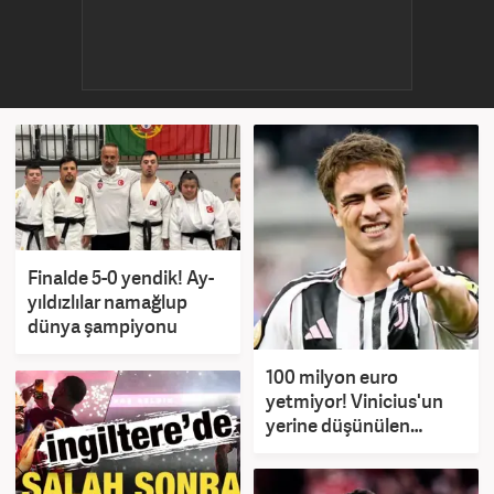
Finalde 5-0 yendik! Ay-
yıldızlılar namağlup
dünya şampiyonu
100 milyon euro
yetmiyor! Vinicius'un
yerine düşünülen
Kenan Yıldız için çılgın
talep