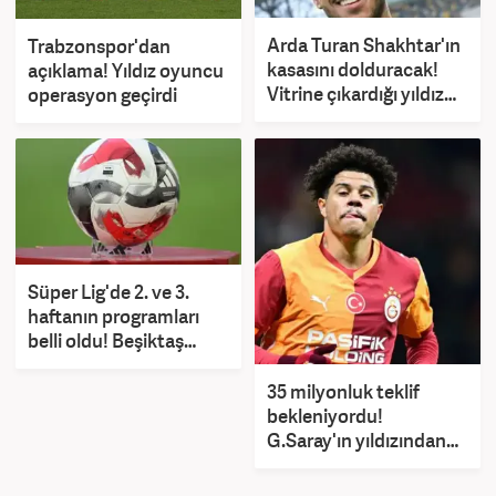
Arda Turan Shakhtar'ın
Trabzonspor'dan
kasasını dolduracak!
açıklama! Yıldız oyuncu
Vitrine çıkardığı yıldız
operasyon geçirdi
devleri peşine taktı
Süper Lig'de 2. ve 3.
haftanın programları
belli oldu! Beşiktaş
maçına özel 'Ayar'
35 milyonluk teklif
bekleniyordu!
G.Saray'ın yıldızından
flaş karar: Ev tuttu...