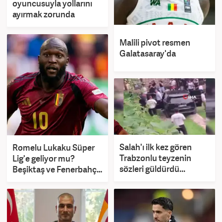
oyuncusuyla yollarını
ayırmak zorunda
Malili pivot resmen
Galatasaray'da
Salah'ı ilk kez gören
Romelu Lukaku Süper
Trabzonlu teyzenin
Lig'e geliyor mu?
sözleri güldürdü...
Beşiktaş ve Fenerbahçe
detayı