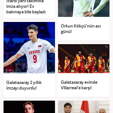
Icardi yeni takımına
imza atıyor! Ev
bakmaya bile başladı
Orkun Kökçü'nün acı
günü!
Galatasaray evinde
Galatasaray 2 yıllık
Villarreal'e karşı!
imzayı duyurdu!