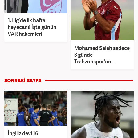
1. Lig'de ilk hafta
heyecanı! İşte günün
VAR hakemleri
Mohamed Salah sadece
3 günde
Trabzonspor'un
kasasını ağzına kadar
doldurdu!
İngiliz devi 16