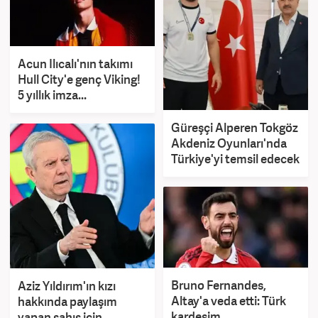
Acun Ilıcalı'nın takımı
Hull City'e genç Viking!
5 yıllık imza...
Güreşçi Alperen Tokgöz
Akdeniz Oyunları'nda
Türkiye'yi temsil edecek
Bruno Fernandes,
Aziz Yıldırım'ın kızı
Altay'a veda etti: Türk
hakkında paylaşım
kardeşim...
yapan şahıs için