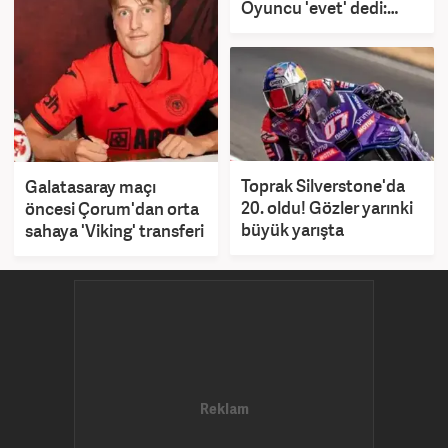
Oyuncu 'evet' dedi:
Karar artık Okan
Buruk'ta
Toprak Silverstone'da
Galatasaray maçı
20. oldu! Gözler yarınki
öncesi Çorum'dan orta
büyük yarışta
sahaya 'Viking' transferi