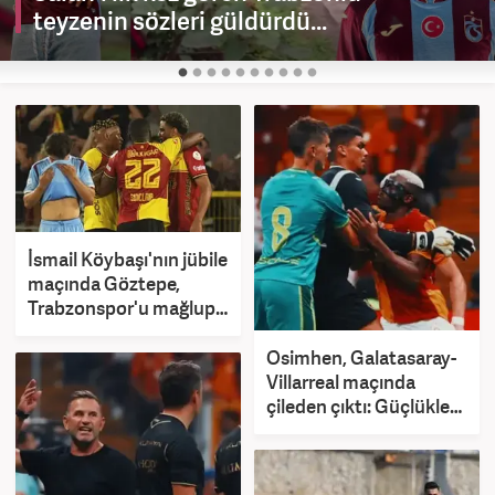
teyzenin sözleri güldürdü...
İsmail Köybaşı'nın jübile
maçında Göztepe,
Trabzonspor'u mağlup
etti
Osimhen, Galatasaray-
Villarreal maçında
çileden çıktı: Güçlükle
ayırdılar