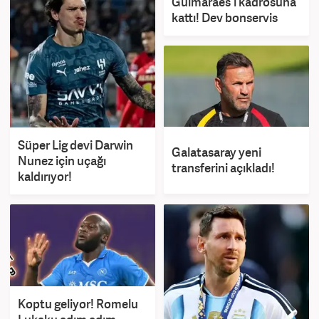
Guimaraes'i kadrosuna
kattı! Dev bonservis
Süper Lig devi Darwin
Galatasaray yeni
Nunez için uçağı
transferini açıkladı!
kaldırıyor!
Koptu geliyor! Romelu