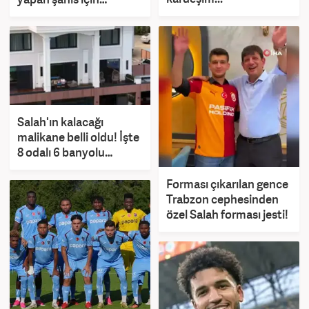
tutuklama talebi!
Salah'ın kalacağı
malikane belli oldu! İşte
8 odalı 6 banyolu
malikanenin fiyatı
Forması çıkarılan gence
Trabzon cephesinden
özel Salah forması jesti!