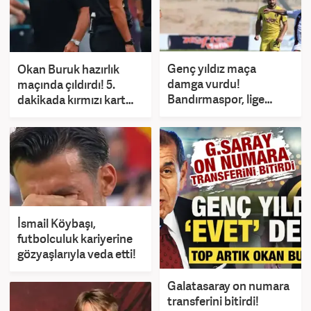
Genç yıldız maça
Okan Buruk hazırlık
damga vurdu!
maçında çıldırdı! 5.
Bandırmaspor, lige
dakikada kırmızı kart
fırtına gibi başladı
gördü
İsmail Köybaşı,
futbolculuk kariyerine
gözyaşlarıyla veda etti!
Galatasaray on numara
transferini bitirdi!