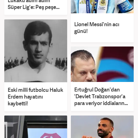
Lukaku adım adım
Süper Lig'e: Peş peşe
açıklamalar
Lionel Messi'nin acı
günü!
Ertuğrul Doğan'dan
Eski milli futbolcu Haluk
'Devlet Trabzonspor'a
Erdem hayatını
para veriyor iddialarına
kaybetti!
yalanlama! 'Ahlaksızca'