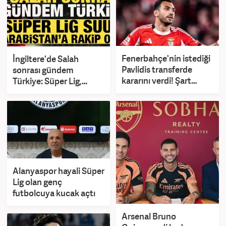
Fenerbahçe'nin istediği
İngiltere'de Salah
Pavlidis transferde
sonrası gündem
kararını verdi! Şart
Türkiye: Süper Lig,
koydu
Suudi Arabistan'a rakip
oldu!
Alanyaspor hayali Süper
Lig olan genç
futbolcuya kucak açtı
Arsenal Bruno