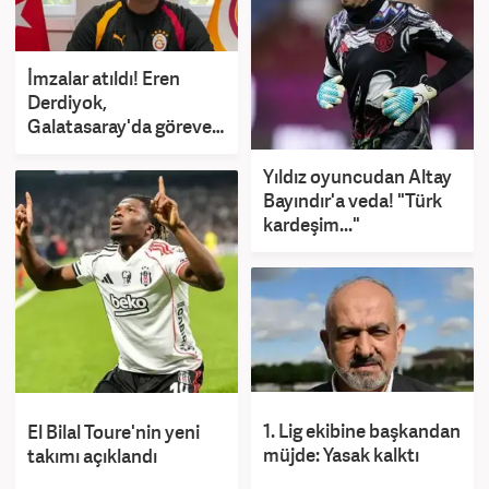
İmzalar atıldı! Eren
Derdiyok,
Galatasaray'da göreve
getirildi
Yıldız oyuncudan Altay
Bayındır'a veda! "Türk
kardeşim..."
1. Lig ekibine başkandan
El Bilal Toure'nin yeni
müjde: Yasak kalktı
takımı açıklandı