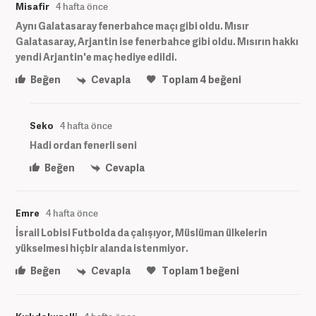
Misafir
4 hafta önce
Aynı Galatasaray fenerbahce maçı gibi oldu. Mısır
Galatasaray, Arjantin ise fenerbahce gibi oldu. Mısırın hakkı
yendi Arjantin'e maç hediye edildi.
Beğen
Cevapla
Toplam
4
beğeni
Seko
4 hafta önce
Hadi ordan fenerli seni
Beğen
Cevapla
Emre
4 hafta önce
İsrail Lobisi Futbolda da çalışıyor, Müslüman ülkelerin
yükselmesi hiçbir alanda istenmiyor.
Beğen
Cevapla
Toplam
1
beğeni