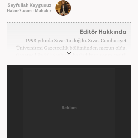
Seyfullah Kaygusuz
Haber7.com - Muhabir
Editör Hakkında
1998 yılında Sivas'ta doğdu. Sivas Cumhuriyet
Üniversitesi Gazetecilik bölümünden mezun oldu.
Gazeteciliğe 2016 yılında başladıktan sonra çeşitli
TV, ajans ve haber sitelerinde görev aldı. 2021
yılında Haber7.com ailesine dahil oldu. Osmanlıca
ve İngilizce bilmektedir. Mesleki hayatına
Haber7.com’da devam etmektedir.