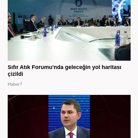
Sıfır Atık Forumu'nda geleceğin yol haritası
çizildi
Haber7