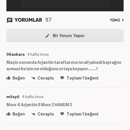
97
YORUMLAR
TÜMÜ
Bir Yorum Yapın
06ankara
4 hafta önce
Maçin sonunda Arjantin taraftarının israil yahudi bayrağını
acmasi bu işin ne olduğunu ortaya koyuyor.......!
Beğen
Cevapla
Toplam
1
beğeni
mösyö
4 hafta önce
Mısır 4 Arjantin 0 Mısır 2 HAKEM 3
Beğen
Cevapla
Toplam
1
beğeni