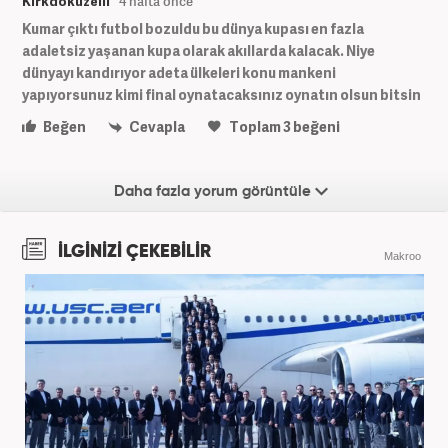
Kırkdokuzelli
4 hafta önce
Kumar çıktı futbol bozuldu bu dünya kupası en fazla
adaletsiz yaşanan kupa olarak akıllarda kalacak. Niye
dünyayı kandırıyor adeta ülkeleri konu mankeni
yapıyorsunuz kimi final oynatacaksınız oynatın olsun bitsin
Beğen
Cevapla
Toplam
3
beğeni
Daha fazla yorum görüntüle
İLGİNİZİ ÇEKEBİLİR
Makroo