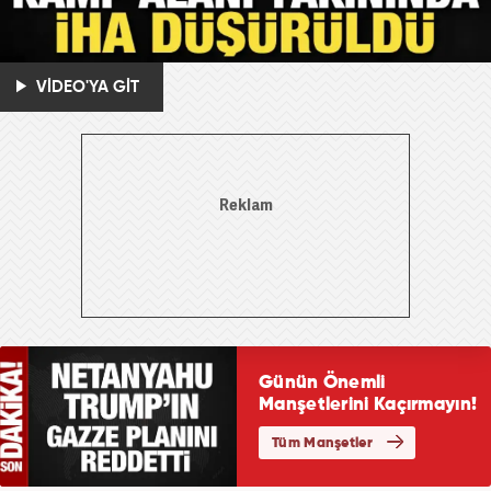
VİDEO'YA GİT