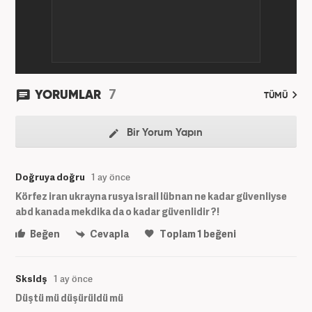
7
YORUMLAR
TÜMÜ
Bir Yorum Yapın
Doğruya doğru
1 ay önce
Körfez iran ukrayna rusya israil lübnan ne kadar güvenliyse
abd kanada mekdika da o kadar güvenlidir ?!
Beğen
Cevapla
Toplam
1
beğeni
Sksldş
1 ay önce
Düştü mü düşürüldü mü