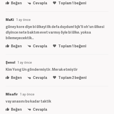
Beğen
Cevapla
Toplam
1
beğeni
MaKi
1 ay önce
güney kore diye bi ülkeyi ilk defa duydum! bjk'li oh'un ülkesi
diyince nete baktım evet varmış öyle bi ülke. yoksa
bilemeyecektik..
Beğen
Cevapla
Toplam
1
beğeni
Şenol
1 ay önce
Kim Yong Un göndermiştir. Merak etmiştir
Beğen
Cevapla
Toplam
2
beğeni
Misafir
1 ay önce
vay anasını bu kadar taktik
Beğen
Cevapla