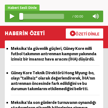
/
00:00
HABERİN ÖZETİ
ÖZETİ DİNLE
Meksika'da güvenlik güçleri, Güney Kore milli
futbol takımının antrenman kampının yakınında
izinsiz bir insansız hava aracını (İHA) düşürdü.
Güney Kore Teknik Direktörü Hong Myung-bo,
olayı "talihsiz" olarak değerlendirerek, İHA'nın
antrenman öncesinde fark edildiğini ve bu
durumun takımlarını etkilemediğini belirtti.
Meksika'da son günlerde turnuvanın oynandığı
stadyumların güvenlik bölgelerine girmeye