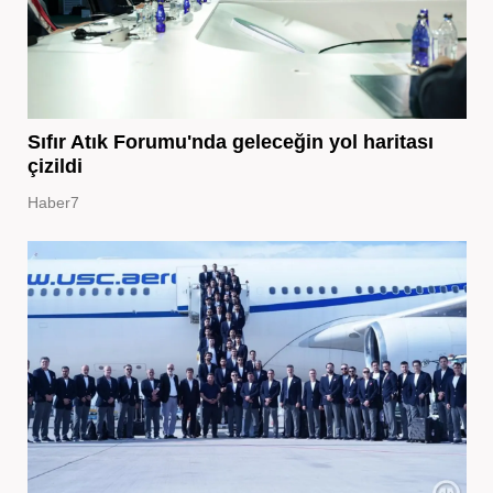
Sıfır Atık Forumu'nda geleceğin yol haritası
çizildi
Haber7