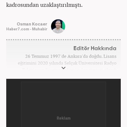
kadrosundan uzaklaştırılmıştı.
Osman Kocaer
Haber7.com - Muhabir
Editör Hakkında
26 Temmuz 1997'de Ankara'da doğdu. Lisans
eğitimini 2020 yılında Selçuk Üniversitesi Radyo
Televizyon Sinema bölümünden mezun olarak
tamamladı. Gazeteciliğe 2017 yılında Konya'da
başladı. 2022'nin Haziran ayından itibaren
Haber7.com'da mesleki hayatına devam etmektedir.