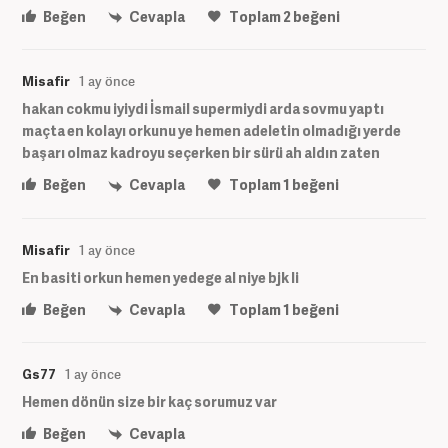
Beğen
Cevapla
Toplam
2
beğeni
Misafir
1 ay önce
hakan cokmu iyiydi İsmail supermiydi arda sovmu yaptı
maçta en kolayı orkunu ye hemen adeletin olmadığı yerde
başarı olmaz kadroyu seçerken bir sürü ah aldın zaten
Beğen
Cevapla
Toplam
1
beğeni
Misafir
1 ay önce
En basiti orkun hemen yedege al niye bjk li
Beğen
Cevapla
Toplam
1
beğeni
Gs77
1 ay önce
Hemen dönün size bir kaç sorumuz var
Beğen
Cevapla