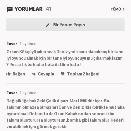
41
YORUMLAR
TÜMÜ
Bir Yorum Yapın
Enver
1 ay önce
Orkun Kökçüyü çıkaracak Deniz yada canı alacakmış bir tane
iyi oyuncu almak için bir tane iyi oyuncuyu mu çıkarmak lazım
? Pes artık bu kadar hata üstüne hata !
Beğen
Cevapla
Toplam
2
beğeni
Enver
1 ay önce
Değişikliğe bakZeki Çelik dışarı ,Mert Müldür içeri Bu
takımın olmazsa olmazları Can ve Deniz ikisi birlikte mutlaka
oynatılmalı Defansta da Ozan Kabak ondan sonrası kim
takımı olusturursa oluştursun ,bomba gibi takım olur.Hedefi
vurabilmek için görmek gerekir