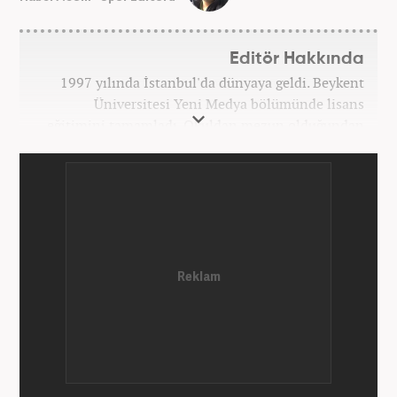
Editör Hakkında
1997 yılında İstanbul'da dünyaya geldi. Beykent
Üniversitesi Yeni Medya bölümünde lisans
eğitimini tamamladı. Okuldan mezun olduğundan
bu yana medya sektörünün birçok kuruluşunda spor
editörü ve spor muhabiri pozisyonlarında çalıştı.
Kariyerine Mart 2026'dan beri Haber7.com'da spor
editörü olarak devam etmektedir.