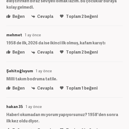
eleştirirken biraz seviyeli olmak lazım. Bu çocuklar buraya
kolay gelmedi.
Beğen
Cevapla
Toplam
2
beğeni
mehmet
1 ay önce
1958 de ilk, 2026 da ise ikinci ilk olmuş, kafam karıştı
Beğen
Cevapla
Toplam
2
beğeni
Şehitoğluyum
1 ay önce
Milli takım bodruma tatile.
Beğen
Cevapla
Toplam
1
beğeni
hakan 35
1 ay önce
Haberi okumadan mı yorum yapıyorsunuz? 1958'den sonra
ilk kez oldu diyor.