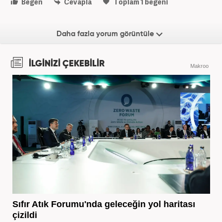
Beğen
Cevapla
Toplam
1
beğeni
Daha fazla yorum görüntüle
İLGİNİZİ ÇEKEBİLİR
Makroo
Sıfır Atık Forumu'nda geleceğin yol haritası
çizildi