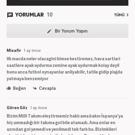
10
YORUMLAR
TÜMÜ
Bir Yorum Yapın
Misafir
1 ay önce
Ilk macda neler olacagini kimse kestiremez, hava sartlari
saatlere ayak uydurma zemine ayak uydurmak kolay deyil
bunu anca futbol oynayanlar anliyabilir, tatile gidip plajda
yatmaya benzemiyor
Beğen
Cevapla
Gören Göz
1 ay önce
Bizim Milli Takımı eleştirmemiz haklı ama bakın İspanya'ya
hiç ummadığı bir takıma gol bile atamadı. Ama onlar en
azından gol yemedi ve yenilmedi tek fark bu. Bizimkileri