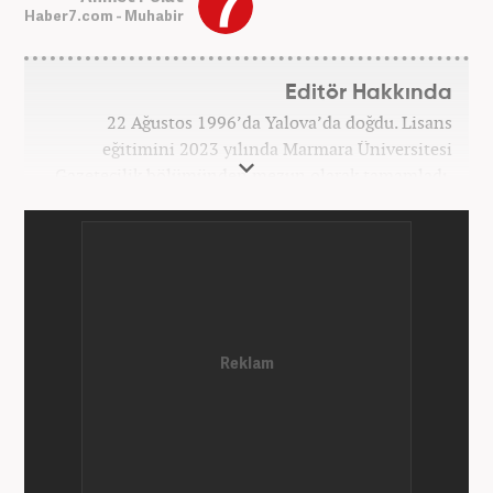
Haber7.com - Muhabir
Editör Hakkında
22 Ağustos 1996’da Yalova’da doğdu. Lisans
eğitimini 2023 yılında Marmara Üniversitesi
Gazetecilik bölümünden mezun olarak tamamladı.
Gazeteciliğe 2023 yılında İstanbul’da başladı. Şu an
Haber7.com’da mesleki hayatını sürdürmektedir.