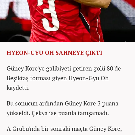
HYEON-GYU OH SAHNEYE ÇIKTI
Güney Kore'ye galibiyeti getiren golü 80'de
Beşiktaş forması giyen Hyeon-Gyu Oh
kaydetti.
Bu sonucun ardından Güney Kore 3 puana
yükseldi. Çekya ise puanla tanışamadı.
A Grubu'nda bir sonraki maçta Güney Kore,