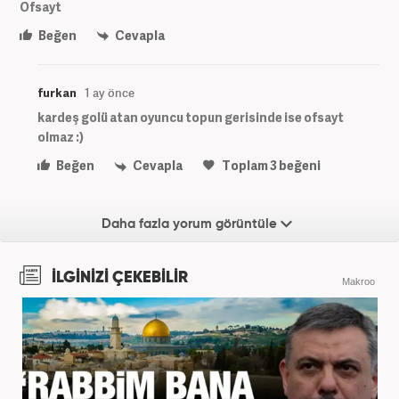
Ofsayt
Beğen
Cevapla
furkan
1 ay önce
kardeş golü atan oyuncu topun gerisinde ise ofsayt
olmaz :)
Beğen
Cevapla
Toplam
3
beğeni
Daha fazla yorum görüntüle
İLGİNİZİ ÇEKEBİLİR
Makroo