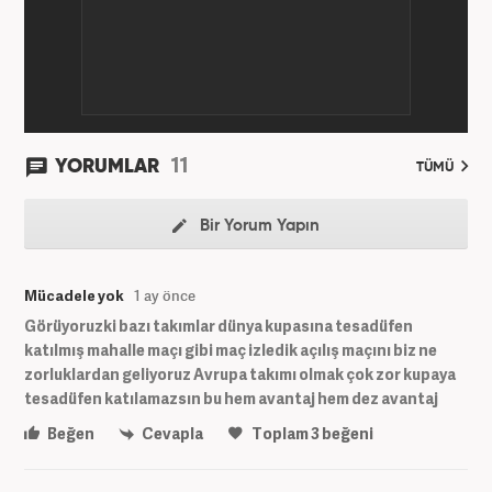
11
YORUMLAR
TÜMÜ
Bir Yorum Yapın
Mücadele yok
1 ay önce
Görüyoruzki bazı takımlar dünya kupasına tesadüfen
katılmış mahalle maçı gibi maç izledik açılış maçını biz ne
zorluklardan geliyoruz Avrupa takımı olmak çok zor kupaya
tesadüfen katılamazsın bu hem avantaj hem dez avantaj
Beğen
Cevapla
Toplam
3
beğeni