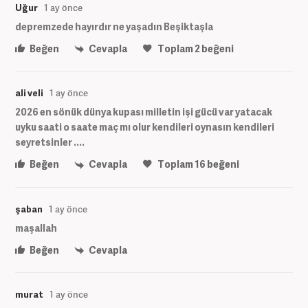
Uğur
1 ay önce
depremzede hayırdır ne yaşadın Beşiktaşla
Beğen
Cevapla
Toplam
2
beğeni
ali veli
1 ay önce
2026 en sönük dünya kupası milletin işi gücü var yatacak
uyku saati o saate maç mı olur kendileri oynasın kendileri
seyretsinler ....
Beğen
Cevapla
Toplam
16
beğeni
şaban
1 ay önce
maşallah
Beğen
Cevapla
murat
1 ay önce