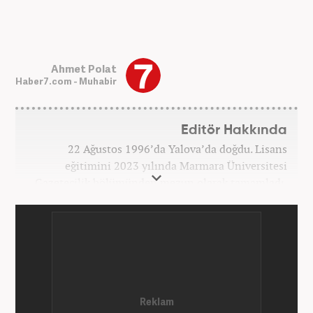
Ahmet Polat
Haber7.com - Muhabir
Editör Hakkında
22 Ağustos 1996’da Yalova’da doğdu. Lisans
eğitimini 2023 yılında Marmara Üniversitesi
Gazetecilik bölümünden mezun olarak tamamladı.
Gazeteciliğe 2023 yılında İstanbul’da başladı. Şu an
Haber7.com’da mesleki hayatını sürdürmektedir.