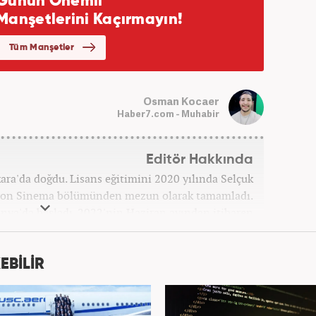
Osman Kocaer
Haber7.com - Muhabir
Editör Hakkında
a'da doğdu. Lisans eğitimini 2020 yılında Selçuk
zyon Sinema bölümünden mezun olarak tamamladı.
onya'da başladı. 2022'nin Haziran ayından itibaren
Haber7.com'da mesleki hayatına devam etmektedir.
EBİLİR