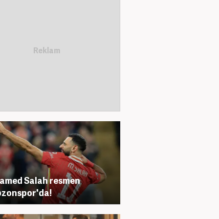
amed Salah resmen
zonspor'da!