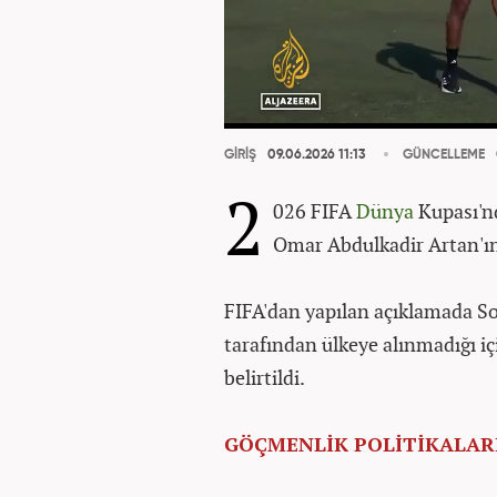
GİRİŞ
09.06.2026 11:13
GÜNCELLEME
2
026 FIFA
Dünya
Kupası'n
Omar Abdulkadir Artan'ın 
FIFA'dan yapılan açıklamada S
tarafından ülkeye alınmadığı 
belirtildi.
GÖÇMENLİK POLİTİKALAR