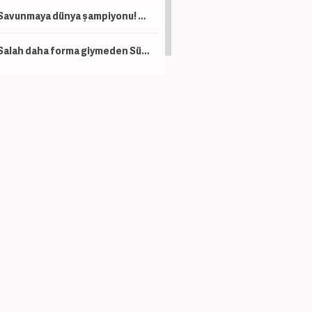
Savunmaya dünya şampiyonu! Hakan'ın takım arkadaşı için teklif
Salah daha forma giymeden Süper Lig tarihine adını yazdırdı! Osimhen'i geride bıraktı