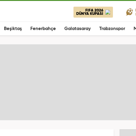
FIFA 2026
DÜNYA KUPASI
Beşiktaş
Fenerbahçe
Galatasaray
Trabzonspor
M