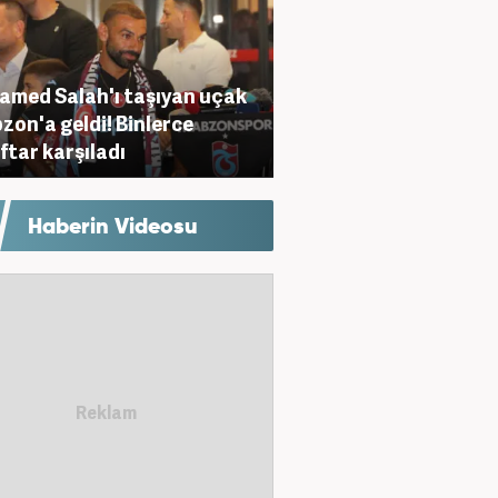
med Salah'ı taşıyan uçak
zon'a geldi! Binlerce
ftar karşıladı
Haberin Videosu