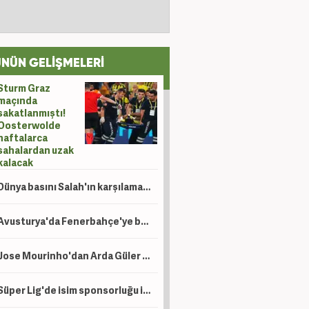
NÜN GELİŞMELERİ
Sturm Graz
maçında
sakatlanmıştı!
Oosterwolde
haftalarca
sahalardan uzak
kalacak
Dünya basını Salah'ın karşılamasını konuşuyor!
Avusturya'da Fenerbahçe'ye büyük övgü: Kazan gibi atmosferde şans yoktu
Jose Mourinho'dan Arda Güler isyanı! 'İzin verin'
Süper Lig'de isim sponsorluğu için flaş gelişme: 2 yıllık anlaşma