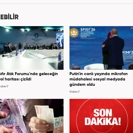
EBİLİR
Sıfır Atık Forumu'nda geleceğin
Putin'in canlı yayında mikrofon
ol haritası çizildi
müdahalesi sosyal medyada
gündem oldu
aber7
Haber7