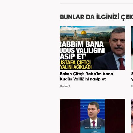
BUNLAR DA İLGİNİZİ ÇEK
Bakan Çiftçi: Rabb'im bana
Kudüs Valiliğini nasip et
y
Haber7
H