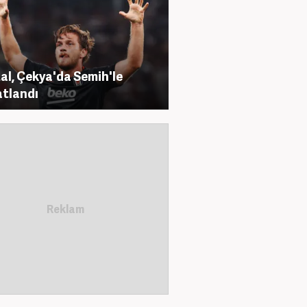
al, Çekya'da Semih'le
tlandı