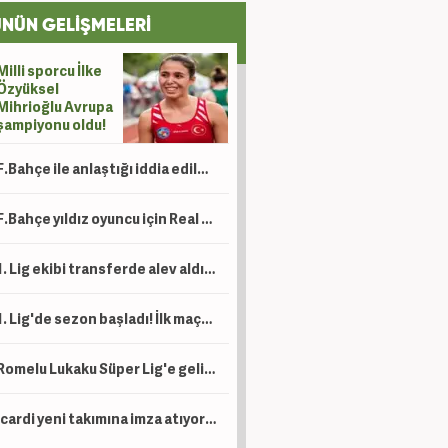
NÜN GELİŞMELERİ
Milli sporcu İlke
Özyüksel
Mihrioğlu Avrupa
şampiyonu oldu!
F.Bahçe ile anlaştığı iddia edilmişti! Hakan'dan açıklama
F.Bahçe yıldız oyuncu için Real Madrid ile anlaştı!
1. Lig ekibi transferde alev aldı! 15 futbolcuyu birden açıkladılar
1. Lig'de sezon başladı! İlk maçta 2-1 kazandılar
Romelu Lukaku Süper Lig'e geliyor mu? Beşiktaş ve Fenerbahçe detayı
Icardi yeni takımına imza atıyor! Ev bakmaya bile başladı