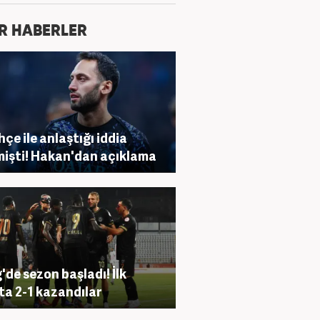
R HABERLER
hçe ile anlaştığı iddia
mişti! Hakan'dan açıklama
g'de sezon başladı! İlk
a 2-1 kazandılar