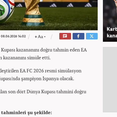
Kart
kana
08.06.2026 14:02
Kupası kazananını doğru tahmin eden EA
n kazananını simüle etti.
eştirilen EA FC 2026 resmi simülasyon
upası'nda şampiyon İspanya olacak.
ılan son dört Dünya Kupası tahmini doğru
 tahminleri şu şekilde: