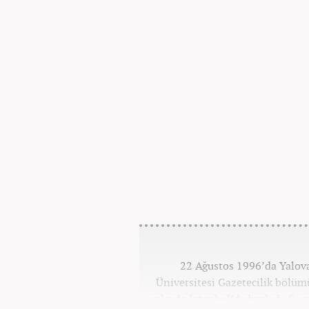
22 Ağustos 1996’da Yalova
Üniversitesi Gazetecilik bölü
yılında İstanbul’da başladı. Şu