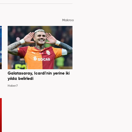
Makroo
Galatasaray, Icardi'nin yerine iki
yıldız belirledi
Haber7