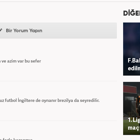
DİĞE
Bir Yorum Yapın
F.Ba
n ve azim var bu sefer
edil
z futbol İngiltere de oynanır brezilya da seyredilir.
1. Li
maçt
a fazla kazanmış.