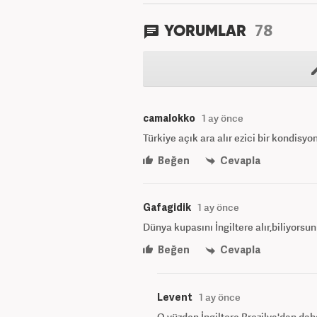
78
YORUMLAR
camalokko
1 ay önce
Türkiye açık ara alır ezici bir kondisyo
Beğen
Cevapla
Gafagidik
1 ay önce
Dünya kupasını İngiltere alır,biliyorsunu
Beğen
Cevapla
Levent
1 ay önce
O yüzden İngiltere Brezilya'dan dah