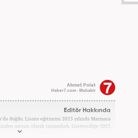
Ahmet Polat
Haber7.com - Muhabir
Editör Hakkında
’da doğdu. Lisans eğitimini 2023 yılında Marmara
münden mezun olarak tamamladı. Gazeteciliğe 2023
 an Haber7.com’da mesleki hayatını sürdürmektedir.