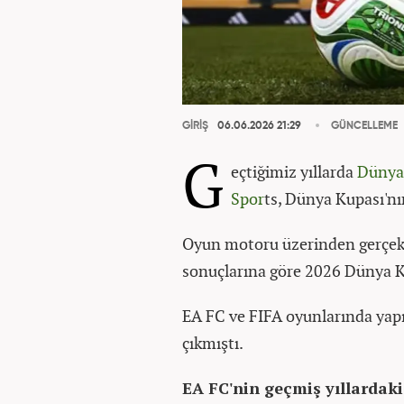
GİRİŞ
06.06.2026 21:29
GÜNCELLEME
G
eçtiğimiz yıllarda
Dünya
Spor
ts, Dünya Kupası'nı
Oyun motoru üzerinden gerçekl
sonuçlarına göre 2026 Dünya K
EA FC ve FIFA oyunlarında yap
çıkmıştı.
EA FC'nin geçmiş yıllardaki