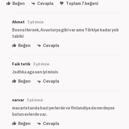
Beğen
Cevapla
Toplam
7
beğeni
Ahmet
3 yıl önce
Bosna Hersek, Avusturya gibi var ama Türkiye kadar yok
tabiki
Beğen
Cevapla
Faik tetik
3 yıl önce
Jsdhka aga sen iyi misin
Beğen
Cevapla
varvar
3 yıl önce
macaristanda bazi yerlerde ve finlandiya da nerdeyse
butun evlerde var.
Beğen
Cevapla