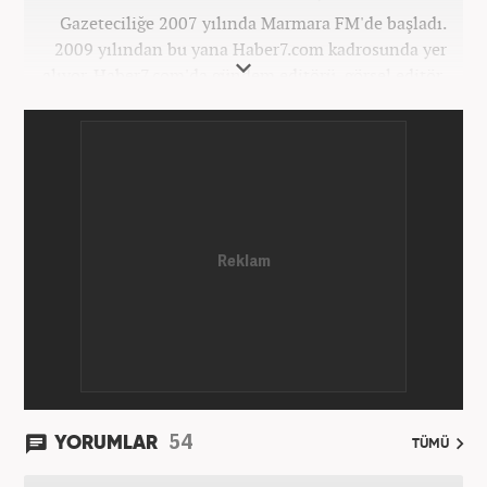
Gazeteciliğe 2007 yılında Marmara FM'de başladı.
2009 yılından bu yana Haber7.com kadrosunda yer
alıyor. Haber7.com'da gündem editörü, görsel editör,
spor editörü görevlerinde bulundu. Şu an
Haber7.com Spor Sayfası sorumlusu olarak meslek
hayatına devam etmektedir. Mehmet Can Belören;
Medya ve İletişim ile Uluslararası İlişkiler
bölümlerinden mezundur.
54
YORUMLAR
TÜMÜ