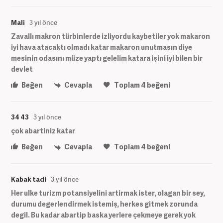
Mali
3 yıl önce
Zavallı makron türbinlerde izliyordu kaybetiler yok makaron
iyi hava atacaktı olmadı katar makaron unutmasın diye
mesinin odasını müze yaptı gelelim katara işini iyi bilen bir
devlet
Beğen
Cevapla
Toplam
4
beğeni
34 43
3 yıl önce
çok abartiniz katar
Beğen
Cevapla
Toplam
4
beğeni
Kabak tadi
3 yıl önce
Her ulke turizm potansiyelini artirmak ister, olagan bir sey,
durumu degerlendirmek istemiş, herkes gitmek zorunda
degil. Bu kadar abartip baska yerlere çekmeye gerek yok