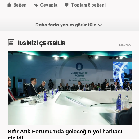
Beğen
Cevapla
Toplam
6
beğeni
Daha fazla yorum görüntüle
İLGİNİZİ ÇEKEBİLİR
Makroo
Sıfır Atık Forumu'nda geleceğin yol haritası
çizildi