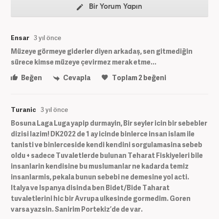
Bir Yorum Yapın
Ensar
3 yıl önce
Müzeye görmeye giderler diyen arkadaş, sen gitmediğin
sürece kimse müzeye çevirmez merak etme...
Beğen
Cevapla
Toplam
2
beğeni
Turanic
3 yıl önce
Bosuna Laga Luga yapip durmayin, Bir seyler icin bir sebebler
dizisi lazim! DK2022 de 1 ay icinde binlerce insan islam ile
tanisti ve binlerceside kendi kendini sorgulamasina sebeb
oldu + sadece Tuvaletlerde bulunan Teharat Fiskiyeleri bile
insanlarin kendisine bu muslumanlar ne kadarda temiz
insanlarmis, pekala bunun sebebi ne demesine yol acti.
Italya ve Ispanya disinda ben Bidet/Bide Taharat
tuvaletlerini hic bir Avrupa ulkesinde gormedim. Goren
varsa yazsin. Sanirim Portekiz’de de var.