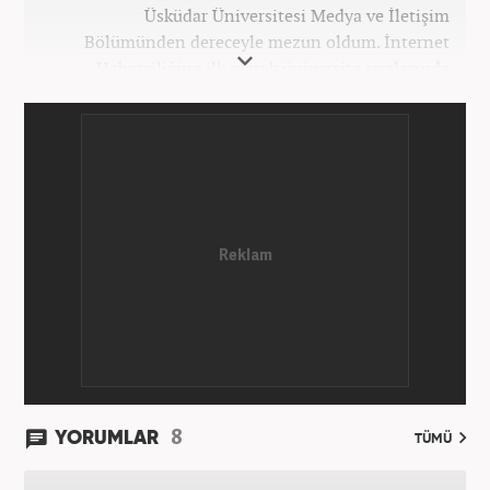
Üsküdar Üniversitesi Medya ve İletişim
Bölümünden dereceyle mezun oldum. İnternet
Haberciliğine ilk olarak üniversite sıralarında
kurduğum internet haber sitesiyle başladım.
Kurduğum sitede 1 yıl kadar sağlık, spor ve kültür
kategorilerinde röportaj, özel haber ve analiz
yazıları yazdım. 2022 yılından bu yana Haber7
bünyesinde başlıca gündem, siyaset, dünya,
ekonomi kategorileri olmak üzere çok sayıda haber,
grafik ve video hazırladım. Kariyerime Haber7'de
gündem editörü olarak devam etmekteyim.
8
YORUMLAR
TÜMÜ