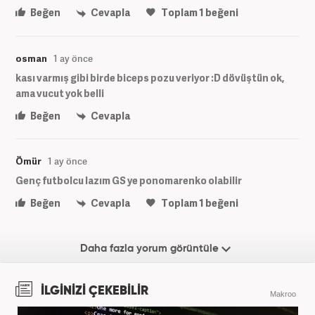
Beğen
Cevapla
Toplam
1
beğeni
osman
1 ay önce
kası varmış gibi birde biceps pozu veriyor :D dövüştün ok,
ama vucut yok belli
Beğen
Cevapla
Ömür
1 ay önce
Genç futbolcu lazım GS ye ponomarenko olabilir
Beğen
Cevapla
Toplam
1
beğeni
Daha fazla yorum görüntüle
İLGİNİZİ ÇEKEBİLİR
Makroo