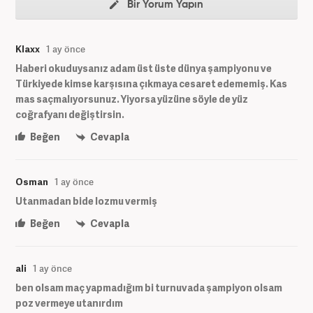
Bir Yorum Yapın
Klaxx
1 ay önce
Haberi okuduysanız adam üst üste dünya şampiyonu ve
Türkiyede kimse karşısına çıkmaya cesaret edememiş. Kas
mas saçmalıyorsunuz. Yiyorsa yüzüne söyle de yüz
coğrafyanı değiştirsin.
Beğen
Cevapla
Osman
1 ay önce
Utanmadan bide lozmu vermiş
Beğen
Cevapla
ali
1 ay önce
ben olsam maç yapmadığım bi turnuvada şampiyon olsam
poz vermeye utanırdım