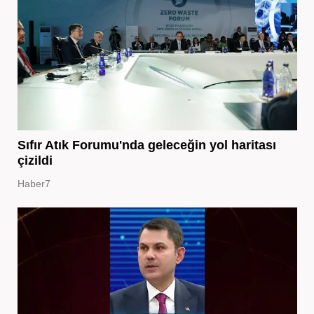
Sıfır Atık Forumu'nda geleceğin yol haritası
çizildi
Haber7