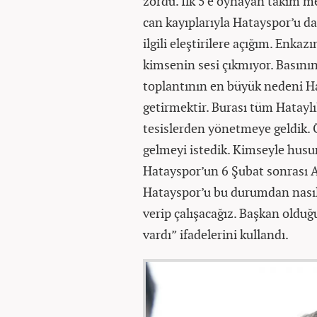
zordu. İlk 5'e oynayan takım m
can kayıplarıyla Hatayspor’u d
ilgili eleştirilere açığım. Enka
kimsenin sesi çıkmıyor. Basının
toplantının en büyük nedeni Ha
getirmektir. Burası tüm Hataylıl
tesislerden yönetmeye geldik. Ön
gelmeyi istedik. Kimseyle husume
Hatayspor’un 6 Şubat sonrası 
Hatayspor’u bu durumdan nasıl k
verip çalışacağız. Başkan oldu
vardı” ifadelerini kullandı.