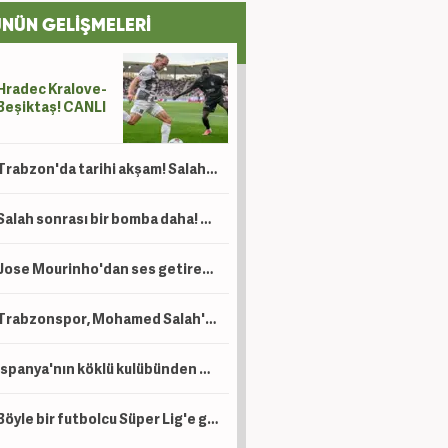
NÜN GELİŞMELERİ
Hradec Kralove-
Beşiktaş! CANLI
Trabzon'da tarihi akşam! Salah binlerce kişinin önünde imza atıyor
Salah sonrası bir bomba daha! Trabzonspor'dan Lukaku hamlesi
Jose Mourinho'dan ses getirecek hamle! 140 milyon Euro'luk yıldız resmen açıklandı
Trabzonspor, Mohamed Salah'ın maliyetini açıkladı! İşte alacağı maaş
İspanya'nın köklü kulübünden Beşiktaş'ın genç golcüsü için teklif
Böyle bir futbolcu Süper Lig'e gelmedi! Premier Lig'in en golcüsü artık Trabzonspor'da