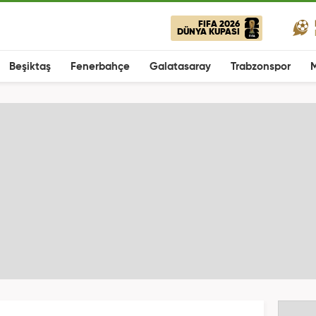
FIFA 2026
DÜNYA KUPASI
Beşiktaş
Fenerbahçe
Galatasaray
Trabzonspor
M