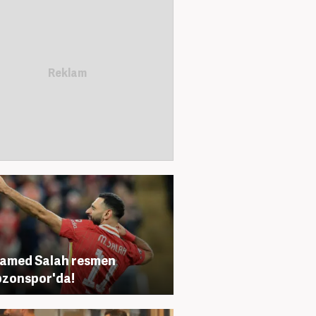
amed Salah resmen
zonspor'da!