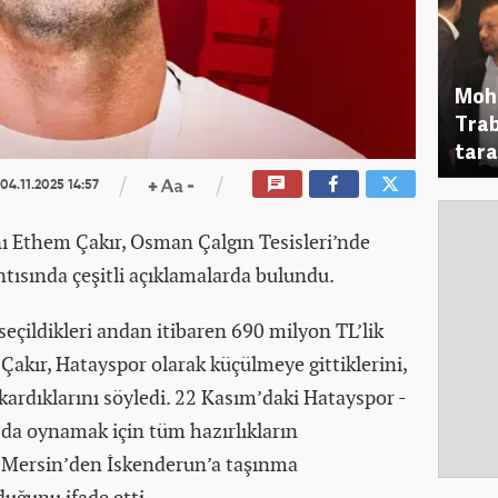
Moha
Trab
tara
04.11.2025 14:57
 Ethem Çakır, Osman Çalgın Tesisleri’nde
ntısında çeşitli açıklamalarda bulundu.
eçildikleri andan itibaren 690 milyon TL’lik
n Çakır, Hatayspor olarak küçülmeye gittiklerini,
ardıklarını söyledi. 22 Kasım’daki Hatayspor -
a oynamak için tüm hazırlıkların
, Mersin’den İskenderun’a taşınma
duğunu ifade etti.