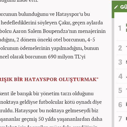
GÜ
orcunun bulunduğunu ve Hatayspor’u bu
 hedeflediklerini söyleyen Çakır, geçen aylarda
tbolcu Aaron Salem Boupendza’nın menajerinin
dığını, 2 dönem önceki otel borcunun, 4-5
tbolcunun ödemelerinin yapılmadığını, bunun
cel olarak borcunun 690 milyon TL’yi
ARIŞIK BİR HATAYSPOR OLUŞTURMAK"
 kent ile barışık bir yönetim tarzı olduğunu
noktaya geldiyse futbolcular kötü oynadı diye
vuruldu. Hatayspor bu noktaya gelmeseydi biz
yaşananlar geçmiş 50 yılda yaşananlardan daha