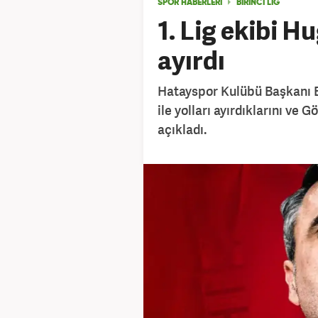
SPOR HABERLERİ
BİRİNCİ LİG
1. Lig ekibi H
ayırdı
Hatayspor Kulübü Başkanı E
ile yolları ayırdıklarını ve 
açıkladı.