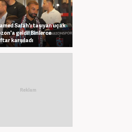
med Salah'ı taşıyan uçak
zon'a geldi! Binlerce
ftar karşıladı