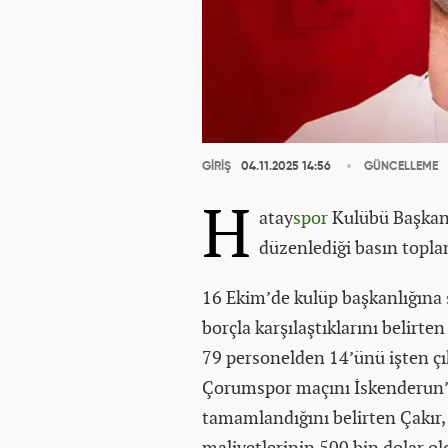
GİRİŞ
04.11.2025 14:56
GÜNCELLEME
H
atay
spor
Kulübü Başkanı
düzenlediği basın topla
16 Ekim’de kulüp başkanlığına s
borçla karşılaştıklarını belirte
79 personelden 14’ünü işten çık
Çorumspor maçını İskenderun’d
tamamlandığını belirten Çakır
maliyetlerinin 500 bin dolar ol