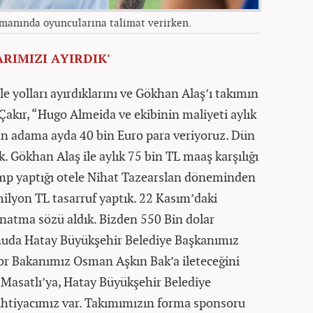
manında oyuncularına talimat verirken.
RIMIZI AYIRDIK'
e yolları ayırdıklarını ve Gökhan Alaş’ı takımın
Çakır, “Hugo Almeida ve ekibinin maliyeti aylık
an adama ayda 40 bin Euro para veriyoruz. Dün
k. Gökhan Alaş ile aylık 75 bin TL maaş karşılığı
amp yaptığı otele Nihat Tazearslan döneminden
milyon TL tasarruf yaptık. 22 Kasım’daki
natma sözü aldık. Bizden 550 Bin dolar
onuda Hatay Büyükşehir Belediye Başkanımız
r Bakanımız Osman Aşkın Bak’a ileteceğini
 Masatlı’ya, Hatay Büyükşehir Belediye
htiyacımız var. Takımımızın forma sponsoru