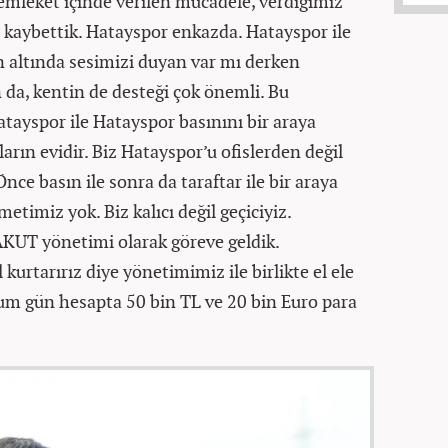
emleket içinde verilen mücadele, verdiğimiz
a kaybettik. Hatayspor enkazda. Hatayspor ile
zın altında sesimizi duyan var mı derken
 da, kentin de desteği çok önemli. Bu
tayspor ile Hatayspor basınını bir araya
arın evidir. Biz Hatayspor’u ofislerden değil
ce basın ile sonra da taraftar ile bir araya
timiz yok. Biz kalıcı değil geçiciyiz.
AKUT yönetimi olarak göreve geldik.
urtarırız diye yönetimimiz ile birlikte el ele
ğum gün hesapta 50 bin TL ve 20 bin Euro para