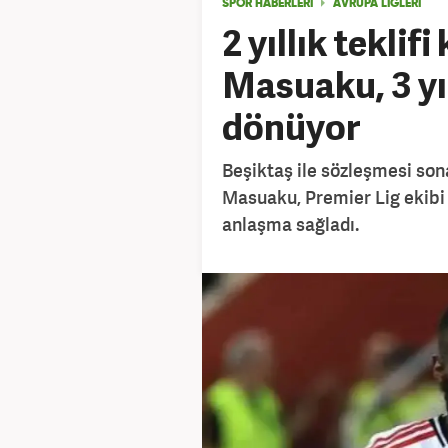
SPOR HABERLERİ
AVRUPA LİGLERİ
2 yıllık teklif
Masuaku, 3 yı
dönüyor
Beşiktaş ile sözleşmesi son
Masuaku, Premier Lig ekibi 
anlaşma sağladı.