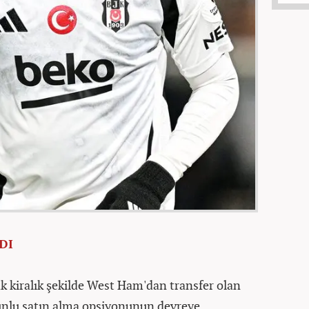
DI
rak kiralık şekilde West Ham'dan transfer olan
unlu satın alma opsiyonunun devreye