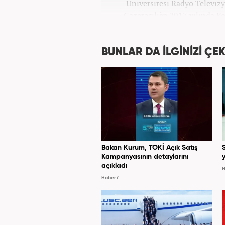
Üniversitesi Radyo Televi
Gazeteciliğe 2017 yılında K
BUNLAR DA İLGİNİZİ ÇEK
Bakan Kurum, TOKİ Açık Satış
Kampanyasının detaylarını
y
açıkladı
H
Haber7