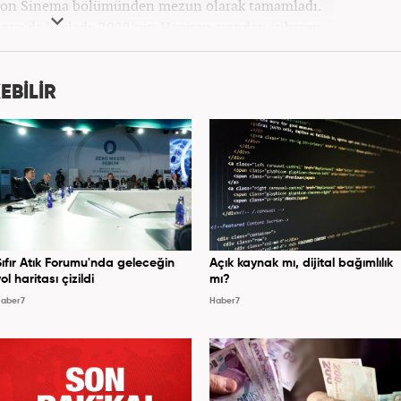
zyon Sinema bölümünden mezun olarak tamamladı.
onya'da başladı. 2022'nin Haziran ayından itibaren
Haber7.com'da mesleki hayatına devam etmektedir.
EBİLİR
Sıfır Atık Forumu'nda geleceğin
Açık kaynak mı, dijital bağımlılık
ol haritası çizildi
mı?
aber7
Haber7