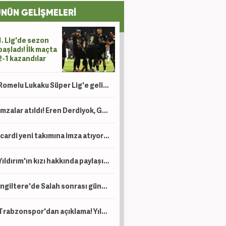
NÜN GELİŞMELERİ
1. Lig'de sezon
başladı! İlk maçta
2-1 kazandılar
Romelu Lukaku Süper Lig'e geliyor mu? Beşiktaş ve Fenerbahçe detayı
İmzalar atıldı! Eren Derdiyok, Galatasaray'da göreve getirildi
Icardi yeni takımına imza atıyor! Ev bakmaya bile başladı
Yıldırım'ın kızı hakkında paylaşım yapan şahıs için tutuklama talebi!
İngiltere'de Salah sonrası gündem Türkiye: Süper Lig, Suudi Arabistan'a rakip oldu!
Trabzonspor'dan açıklama! Yıldız oyuncu operasyon geçirdi