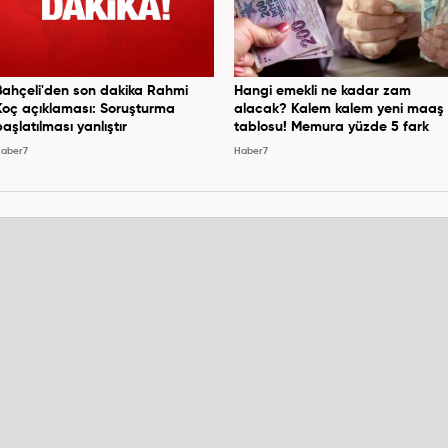
Bahçeli'den son dakika Rahmi
Hangi emekli ne kadar zam
Koç açıklaması: Soruşturma
alacak? Kalem kalem yeni maaş
başlatılması yanlıştır
tablosu! Memura yüzde 5 fark
aber7
Haber7