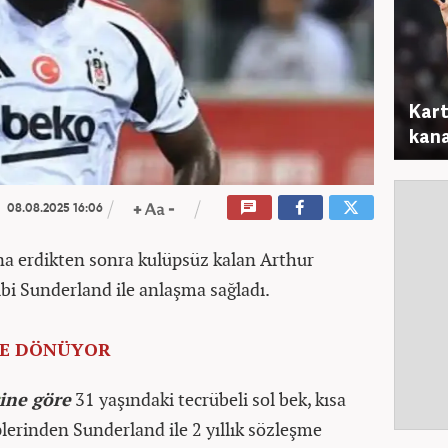
Kart
kana
08.08.2025 16:06
ona erdikten sonra kulüpsüz kalan Arthur
bi Sunderland ile anlaşma sağladı.
G'E DÖNÜYOR
ine göre
31 yaşındaki tecrübeli sol bek, kısa
plerinden Sunderland ile 2 yıllık sözleşme