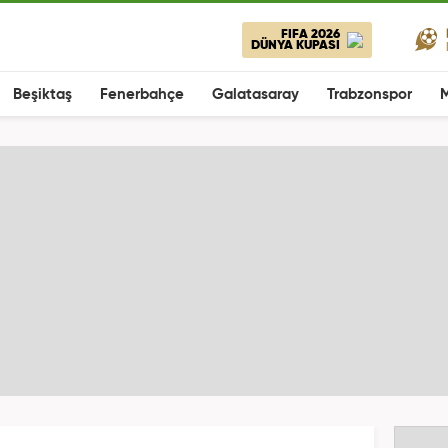
FIFA 2026
DÜNYA KUPASI
Beşiktaş
Fenerbahçe
Galatasaray
Trabzonspor
M