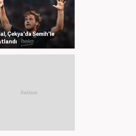
al, Çekya'da Semih'le
tlandı