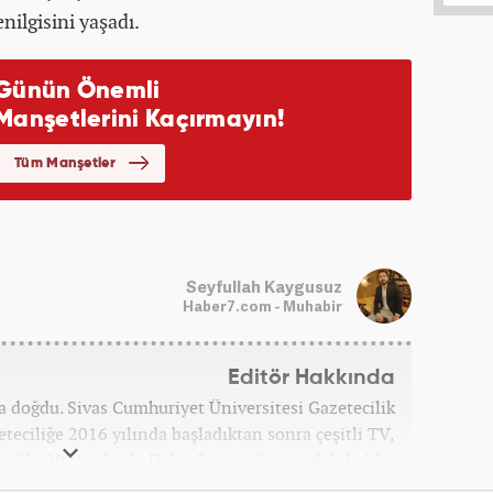
enilgisini yaşadı.
Seyfullah Kaygusuz
Haber7.com - Muhabir
Editör Hakkında
ta doğdu. Sivas Cumhuriyet Üniversitesi Gazetecilik
ciliğe 2016 yılında başladıktan sonra çeşitli TV,
v aldı. 2021 yılında Haber7.com ailesine dahil oldu.
bilmektedir. Mesleki hayatına Haber7.com’da devam