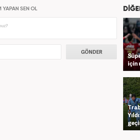
DİĞE
M YAPAN SEN OL
GÖNDER
Süpe
için
Trab
Yıld
geçi