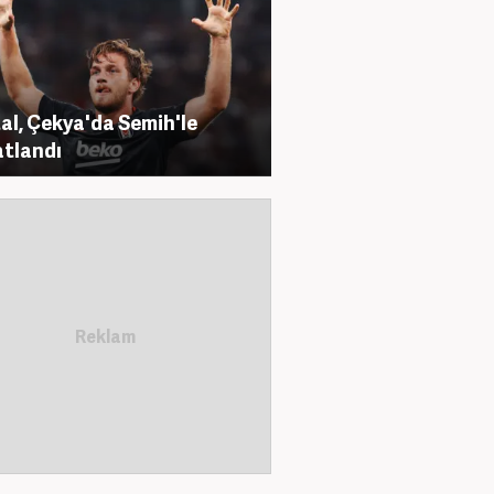
al, Çekya'da Semih'le
tlandı