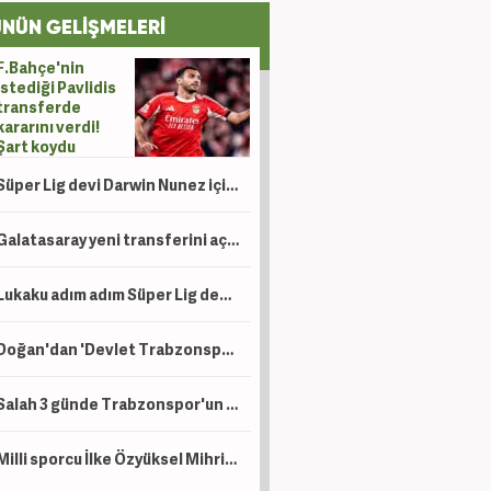
NÜN GELİŞMELERİ
F.Bahçe'nin
istediği Pavlidis
transferde
kararını verdi!
Şart koydu
Süper Lig devi Darwin Nunez için uçağı kaldırıyor!
Galatasaray yeni transferini açıkladı!
Lukaku adım adım Süper Lig devine! Peş peşe açıklamalar
Doğan'dan 'Devlet Trabzonspor'a para veriyor iddialarına yalanlama! 'Ahlaksızca'
Salah 3 günde Trabzonspor'un kasasını ağzına kadar doldurdu!
Milli sporcu İlke Özyüksel Mihrioğlu Avrupa şampiyonu oldu!