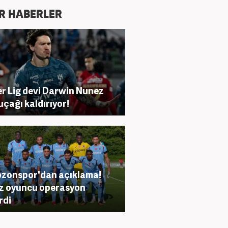
R HABERLER
r Lig devi Darwin Nunez
 uçağı kaldırıyor!
zonspor'dan açıklama!
ız oyuncu operasyon
rdi