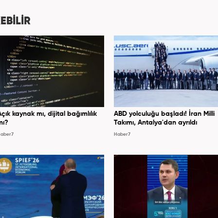
etmektedir.
EBİLİR
Açık kaynak mı, dijital bağımlılık
ABD yolculuğu başladı! İran Milli
mı?
Takımı, Antalya'dan ayrıldı
aber7
Haber7