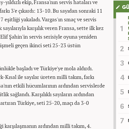
-yıldızlı ekip, Fransa'nın servis hataları ve
GÜ
 farkı 3'e çıkardı: 13-10. Bu sayıdan sonraki 11
 eşitliği yakaladı. Vargas'ın smaç ve servis
 sayılarıyla karşılık veren Fransa, sette ilk kez
lif Şahin'in servis serisiyle oyuna yeniden
kişmeli geçen ikinci seti 25-23 üstün
nlükle başladı ve Türkiye'ye mola aldırdı.
Kısal ile sayılar üreten milli takım, farkı
a'nın etkili hücumlarının ardından servislerde
tlik sağlandı. Karşılıklı sayıların ardından
i artıran Türkiye, seti 25-20, maçı da 3-0
iği karşılaşmanın ardından milli takım, 4.