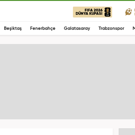
FIFA 2026
DÜNYA KUPASI
Beşiktaş
Fenerbahçe
Galatasaray
Trabzonspor
M