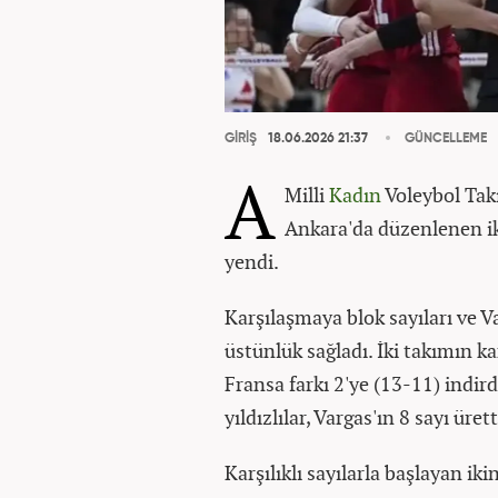
GİRİŞ
18.06.2026 21:37
GÜNCELLEME
A
Milli
Kadın
Voleybol Takı
Ankara'da düzenlenen ik
yendi.
Karşılaşmaya blok sayıları ve Va
üstünlük sağladı. İki takımın k
Fransa farkı 2'ye (13-11) indi
yıldızlılar, Vargas'ın 8 sayı üret
Karşılıklı sayılarla başlayan ikin