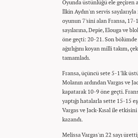
Oyunda üstünlüğü ele geçiren ay
İlkin Aydın'ın servis sayılarıyla
oyunun 7'sini alan Fransa, 17-17
sayılarına, Depie, Elouga ve blok
öne geçti: 20-21. Son bölümde E
ağırlığını koyan milli takım, çe
tamamladı.
Fransa, üçüncü sete 5-1'lik üstü
Molanın ardından Vargas ve Jack-
kapatarak 10-9 öne geçti. Frans
yaptığı hatalarla sette 15-15 eşi
Vargas ve Jack-Kısal ile etkisin
kazandı.
Melissa Vargas'ın 22 sayı ürett