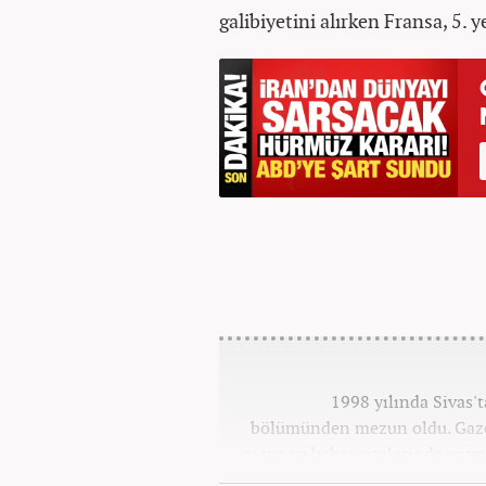
galibiyetini alırken Fransa, 5. y
1998 yılında Sivas'
bölümünden mezun oldu. Gazete
ajans ve haber sitelerinde göre
Osmanlıca ve İngilizce 