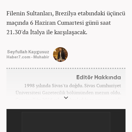
Filenin Sultanları, Brezilya etabındaki üçüncü
maçında 6 Haziran Cumartesi günü saat
21.30'da İtalya ile karşılaşacak.
Seyfullah Kaygusuz
Haber7.com - Muhabir
Editör Hakkında
1998 yılında Sivas'ta doğdu. Sivas Cumhuriyet
Üniversitesi Gazetecilik bölümünden mezun oldu.
Gazeteciliğe 2016 yılında başladıktan sonra çeşitli
TV, ajans ve haber sitelerinde görev aldı. 2021
yılında Haber7.com ailesine dahil oldu. Osmanlıca
ve İngilizce bilmektedir. Mesleki hayatına
Haber7.com’da devam etmektedir.