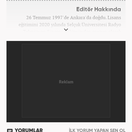
Editör Hakkında
26 Temmuz 1997'de Ankara'da doğdu. Lisans
eğitimini 2020 yılında Selçuk Üniversitesi Radyo
Televizyon Sinema bölümünden mezun olarak
tamamladı. Gazeteciliğe 2017 yılında Konya'da
başladı. 2022'nin Haziran ayından itibaren
Haber7.com'da mesleki hayatına devam etmektedir.
YORUMLAR
İLK YORUM YAPAN SEN OL