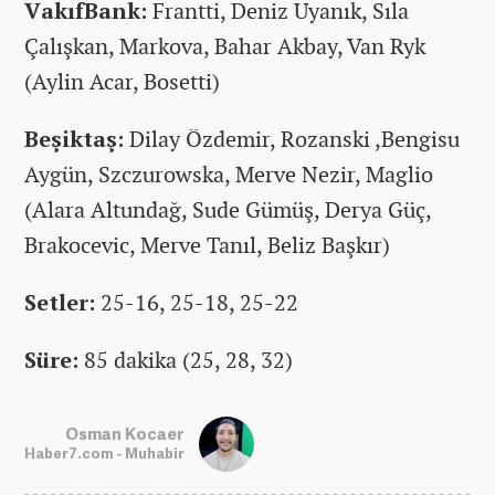
VakıfBank:
Frantti, Deniz Uyanık, Sıla
Çalışkan, Markova, Bahar Akbay, Van Ryk
(Aylin Acar, Bosetti)
Beşiktaş:
Dilay Özdemir, Rozanski ,Bengisu
Aygün, Szczurowska, Merve Nezir, Maglio
(Alara Altundağ, Sude Gümüş, Derya Güç,
Brakocevic, Merve Tanıl, Beliz Başkır)
Setler:
25-16, 25-18, 25-22
Süre:
85 dakika (25, 28, 32)
Osman Kocaer
Haber7.com - Muhabir