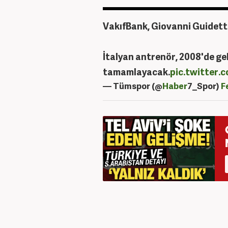
️VakıfBank, Giovanni Guidetti
İtalyan antrenör, 2008'de geld
tamamlayacak.
pic.twitter
— Tümspor (@
Haber
7_Spor)
F