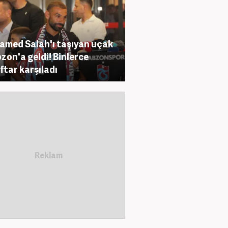
med Salah'ı taşıyan uçak
zon'a geldi! Binlerce
ftar karşıladı