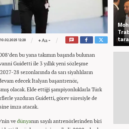
Moha
Trab
tara
10.02.2025 12:28
008’den bu yana takımın başında bulunan
anni Guidetti ile 3 yıllık yeni sözleşme
2027-28 sezonlarında da sarı siyahlıların
 devam edecek İtalyan başantrenör,
şmış olacak. Elde ettiği şampiyonluklarla Türk
rflerle yazdıran Guidetti, görev süresiyle de
esine imza atacak.
e’nin ve
dünya
nın sayılı antrenörlerinden biri