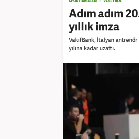
SPOR HABERLERİ
VOLEYBOL
Adım adım 20. 
yıllık imza
VakıfBank, İtalyan antrenör
yılına kadar uzattı.