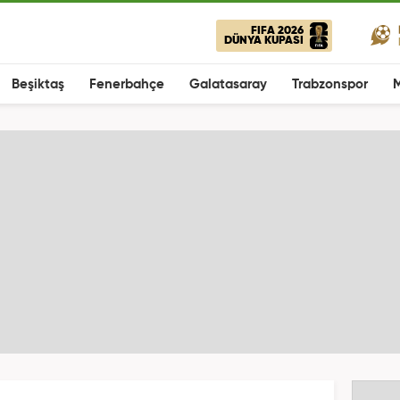
FIFA 2026
DÜNYA KUPASI
Beşiktaş
Fenerbahçe
Galatasaray
Trabzonspor
M