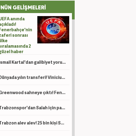
NÜN GELİŞMELERİ
UEFA anında
açıkladı!
Fenerbahçe'nin
zaferi sonrası
ülke
sıralamasında 2
güzel haber
İsmail Kartal'dan galibiyet yorumu
Dünyada yılın transferi! Vinicius için 120 milyon Euro'luk teklif
Greenwood sahneye çıktı! Fenerbahçe tur kapısını araladı
Trabzonspor'dan Salah için paylaşım yağmuru
Trabzon alev alev! 25 bin kişi Salah'ı karşıladı