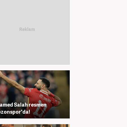
amed Salah resmen
zonspor'da!