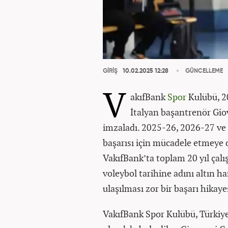
GİRİŞ
10.02.2025 12:28
GÜNCELLEME
V
akıfBank
Spor
Kulübü, 2
İtalyan başantrenör Giov
imzaladı. 2025-26, 2026-27 ve 
başarısı için mücadele etmeye
VakıfBank’ta toplam 20 yıl çalı
voleybol tarihine adını altın ha
ulaşılması zor bir başarı hikay
VakıfBank Spor Kulübü, Türkiy