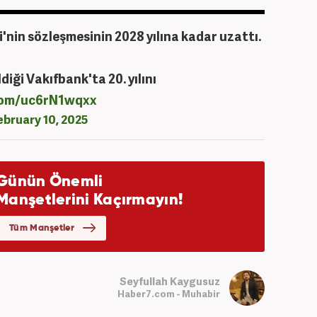
'nin sözleşmesinin 2028 yılına kadar uzattı.
iği Vakıfbank'ta 20. yılını
.com/uc6rN1wqxx
ebruary 10, 2025
Seyfullah Kaygusuz
Haber7.com - Muhabir