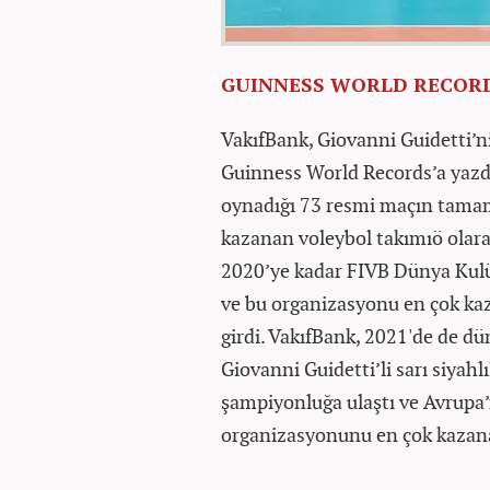
GUINNESS WORLD RECORDS
VakıfBank, Giovanni Guidetti’
Guinness World Records’a yazd
oynadığı 73 resmi maçın tamam
kazanan voleybol takımıö olarak
2020’ye kadar FIVB Dünya Kulü
ve bu organizasyonu en çok ka
girdi. VakıfBank, 2021'de de dü
Giovanni Guidetti’li sarı siyah
şampiyonluğa ulaştı ve Avrupa
organizasyonunu en çok kazanan