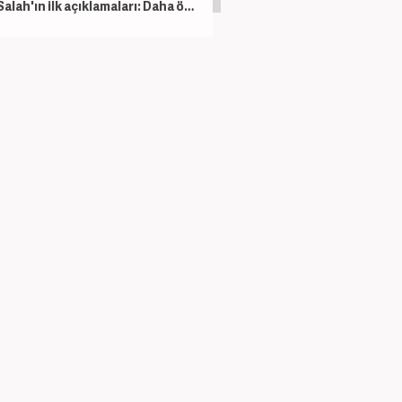
Salah'ın ilk açıklamaları: Daha önce böyle bir şey görmedim