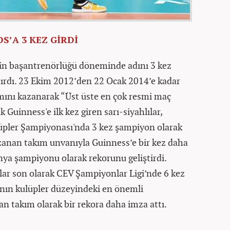
’A 3 KEZ GİRDİ
nin başantrenörlüğü döneminde adını 3 kez
ırdı. 23 Ekim 2012’den 22 Ocak 2014’e kadar
ını kazanarak “Üst üste en çok resmi maç
 Guinness'e ilk kez giren sarı-siyahlılar,
pler Şampiyonası'nda 3 kez şampiyon olarak
zanan takım unvanıyla Guinness’e bir kez daha
nya şampiyonu olarak rekorunu geliştirdi.
lılar son olarak CEV Şampiyonlar Ligi’nde 6 kez
’nın kulüpler düzeyindeki en önemli
 takım olarak bir rekora daha imza attı.