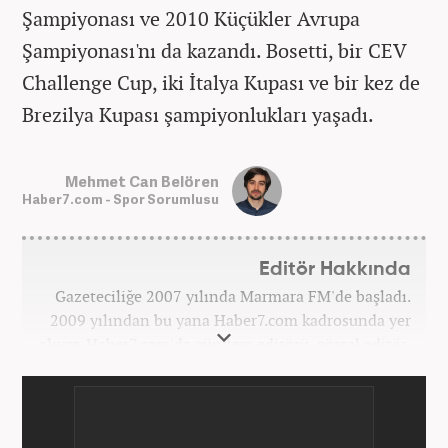
Şampiyonası ve 2010 Küçükler Avrupa
Şampiyonası'nı da kazandı. Bosetti, bir CEV
Challenge Cup, iki İtalya Kupası ve bir kez de
Brezilya Kupası şampiyonlukları yaşadı.
Mehmet Can Belören
Haber7.com - Spor Sorumlusu
Editör Hakkında
Gazeteciliğe 2007 yılında Marmara FM'de başladı.
2009 yılından bu yana Haber7.com kadrosunda yer
alıyor. Haber7.com'da gündem editörü, görsel editör,
spor editörü görevlerinde bulundu. Şu an
Haber7.com Spor Sayfası sorumlusu olarak meslek
hayatına devam etmektedir. Mehmet Can Belören;
Medya ve İletişim ile Uluslararası İlişkiler