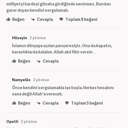
milliyetçi kardeşi günaha girdiğinde sevinmez. Bundan
gurur duyan kendini sorgulamalı.
Beğen
Cevapla
Toplam
8
beğeni
Hüseyin
2 yıl önce
İslamın dünyaya açılan pençeresiyiz. Onu da kapatın,
karanlıklarda kalalım. Allah akıl fikir versin…
Beğen
Cevapla
Namyelüs
2 yıl önce
Önce kendini sorgulamakla işe başla.Herkes hesabını
sana değil Allah'a verecek.
Beğen
Cevapla
Toplam
5
beğeni
Opetli
2 yıl önce