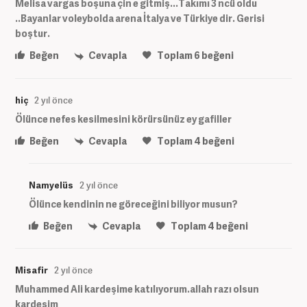
Melisa vargas boşuna çin e gitmiş...Takımı 3 ncü oldu
..Bayanlar voleybolda arena İtalya ve Türkiye dir. Gerisi
boştur.
Beğen
Cevapla
Toplam
6
beğeni
hiç
2 yıl önce
Ölünce nefes kesilmesini körürsünüz ey gafiller
Beğen
Cevapla
Toplam
4
beğeni
Namyelüs
2 yıl önce
Ölünce kendinin ne göreceğini biliyor musun?
Beğen
Cevapla
Toplam
4
beğeni
Misafir
2 yıl önce
Muhammed Ali kardeşime katılıyorum.allah razı olsun
kardeşim