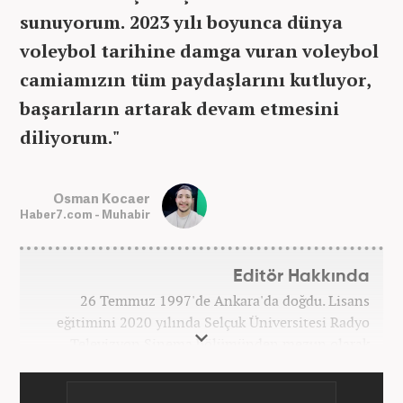
sunuyorum. 2023 yılı boyunca dünya
voleybol tarihine damga vuran voleybol
camiamızın tüm paydaşlarını kutluyor,
başarıların artarak devam etmesini
diliyorum."
Osman Kocaer
Haber7.com - Muhabir
Editör Hakkında
26 Temmuz 1997'de Ankara'da doğdu. Lisans
eğitimini 2020 yılında Selçuk Üniversitesi Radyo
Televizyon Sinema bölümünden mezun olarak
tamamladı. Gazeteciliğe 2017 yılında Konya'da
başladı. 2022'nin Haziran ayından itibaren