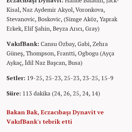
Eczacıbaşı Dynavit:
Hande Baladın, Jack-
Kisal, Naz Aydemir Akyol, Voronkova,
Stevanovic, Boskovic, (Simge Aköz, Yaprak
Erkek, Elif Şahin, Beyza Arıcı, Gray)
VakıfBank:
Cansu Özbay, Gabi, Zehra
Güneş, Thompson, Frantti, Ogbogu (Ayça
Aykaç, İdil Naz Başcan, Busa)
Setler:
19-25, 25-23, 25-23, 23-25, 15-9
Süre:
113 dakika (24, 26, 25, 24, 14)
Bakan Bak, Eczacıbaşı Dynavit ve
VakıfBank'ı tebrik etti