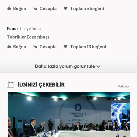
Beğen
Cevapla
Toplam
5
beğeni
Fenerli
2 yıl önce
Tebrikler Eczacıbaşı
Beğen
Cevapla
Toplam
13
beğeni
Daha fazla yorum görüntüle
İLGİNİZİ ÇEKEBİLİR
Makroo