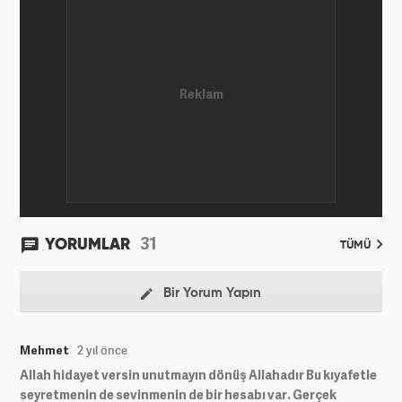
Haber7.com'da mesleki hayatına devam etmektedir.
31
YORUMLAR
TÜMÜ
Bir Yorum Yapın
Mehmet
2 yıl önce
Allah hidayet versin unutmayın dönüş Allahadır Bu kıyafetle
seyretmenin de sevinmenin de bir hesabı var. Gerçek