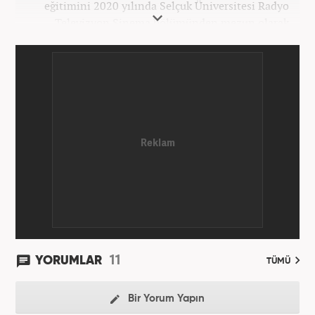
eğitimini 2020 yılında Selçuk Üniversitesi Radyo
Televizyon Sinema bölümünden mezun olarak
tamamladı. Gazeteciliğe 2017 yılında Konya'da
başladı. 2022'nin Haziran ayından itibaren
Haber7.com'da mesleki hayatına devam etmektedir.
11
YORUMLAR
TÜMÜ
Bir Yorum Yapın