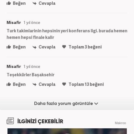
Beğen
Cevapla
Misafir
1 yıl önce
Turk takimlarinin hepsinin yeri konferans ligi. burada hemen
hemen hepsi finale kalir
Beğen
Cevapla
Toplam
3
beğeni
Misafir
1 yıl önce
Teşekkürler Başaksehir
Beğen
Cevapla
Toplam
13
beğeni
Daha fazla yorum görüntüle
İLGİNİZİ ÇEKEBİLİR
Makroo