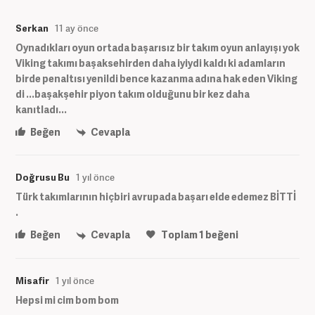
Serkan
11 ay önce
Oynadıkları oyun ortada başarısız bir takım oyun anlayışı yok
Viking takımı başaksehirden daha iyiydi kaldı ki adamların
birde penaltısı yenildi bence kazanma adına hak eden Viking
di ...başakşehir piyon takım olduğunu bir kez daha
kanıtladı...
Beğen
Cevapla
Doğrusu Bu
1 yıl önce
Türk takımlarının hiçbiri avrupada başarı elde edemez BİTTİ
.
Beğen
Cevapla
Toplam
1
beğeni
Misafir
1 yıl önce
Hepsi mi cim bom bom