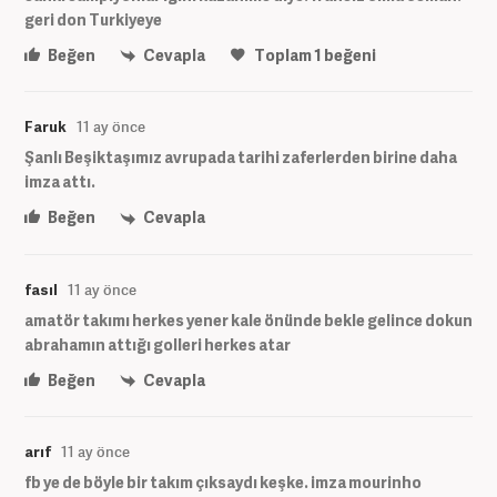
geri don Turkiyeye
Beğen
Cevapla
Toplam
1
beğeni
Faruk
11 ay önce
Şanlı Beşiktaşımız avrupada tarihi zaferlerden birine daha
imza attı.
Beğen
Cevapla
fasıl
11 ay önce
amatör takımı herkes yener kale önünde bekle gelince dokun
abrahamın attığı golleri herkes atar
Beğen
Cevapla
arıf
11 ay önce
fb ye de böyle bir takım çıksaydı keşke. imza mourinho