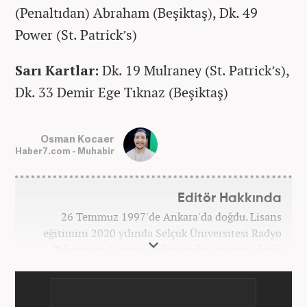
(Penaltıdan) Abraham (Beşiktaş), Dk. 49
Power (St. Patrick’s)
Sarı Kartlar:
Dk. 19 Mulraney (St. Patrick’s),
Dk. 33 Demir Ege Tıknaz (Beşiktaş)
Osman Kocaer
Haber7.com - Muhabir
Editör Hakkında
26 Temmuz 1997'de Ankara'da doğdu. Lisans
eğitimini 2020 yılında Selçuk Üniversitesi Radyo
Televizyon Sinema bölümünden mezun olarak
tamamladı. Gazeteciliğe 2017 yılında Konya'da
başladı. 2022'nin Haziran ayından itibaren
Haber7.com'da mesleki hayatına devam etmektedir.