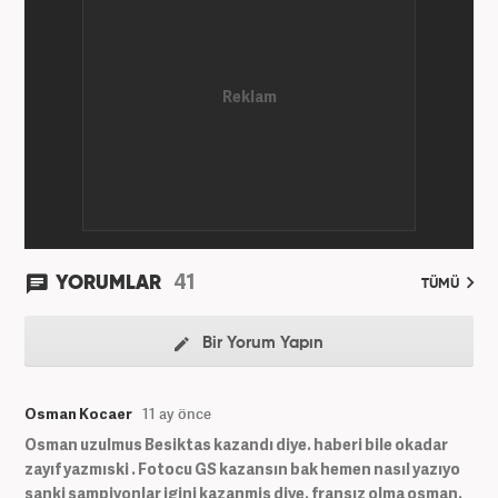
41
YORUMLAR
TÜMÜ
Bir Yorum Yapın
Osman Kocaer
11 ay önce
Osman uzulmus Besiktas kazandı diye. haberi bile okadar
zayıf yazmıski . Fotocu GS kazansın bak hemen nasıl yazıyo
sanki sampiyonlar igini kazanmis diye. fransız olma osman.