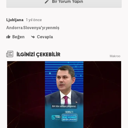
Bir Yorum Yapın
Ljubljana
1 yıl önce
Andorra Slovenya'yı yenmiş
Beğen
Cevapla
İLGİNİZİ ÇEKEBİLİR
Makroo