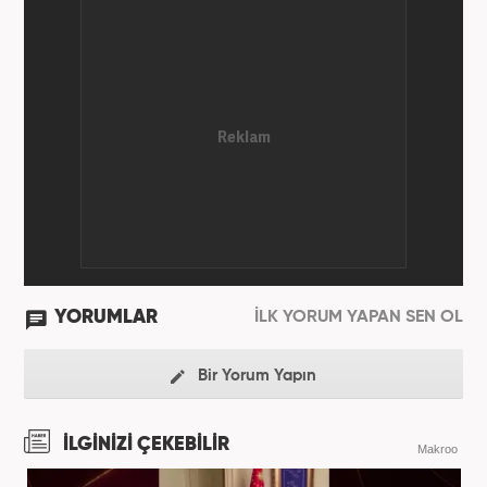
etmektedir. Gazeteciliğe 2012 yılında yerel haber
siteleri ve yerel gazetelerde başladı. Gündem,
Magazin alanlarında editör-muhabirlik yaptı. 2016
yılında Yeni Akit Gazetesi'nde bir yıl muhabirlik
yaptıktan sonra, 2020 Eylül itibariyle Haber7'de
'Gündem Editörü' olarak görevine devam
etmektedir.
YORUMLAR
İLK YORUM YAPAN SEN OL
Bir Yorum Yapın
İLGİNİZİ ÇEKEBİLİR
Makroo