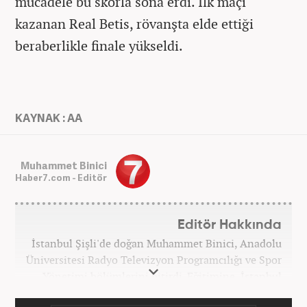
mücadele bu skorla sona erdi. İlk maçı
kazanan Real Betis, rövanşta elde ettiği
beraberlikle finale yükseldi.
KAYNAK : AA
Muhammet Binici
Haber7.com - Editör
Editör Hakkında
İstanbul Şişli'de doğan Muhammet Binici, Anadolu
Üniversitesi Radyo Televizyon Programcılığı ve Spor
Yönetimi bölümlerini bitirdi. Eğitimine, İstanbul
Üniversitesi Halkla İlişkiler bölümünde devam