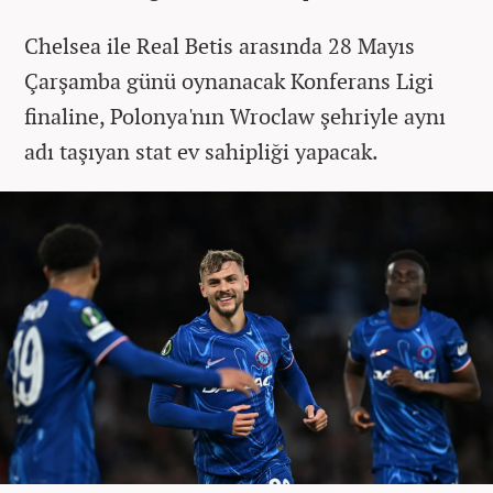
Chelsea ile Real Betis arasında 28 Mayıs
Çarşamba günü oynanacak Konferans Ligi
finaline, Polonya'nın Wroclaw şehriyle aynı
adı taşıyan stat ev sahipliği yapacak.